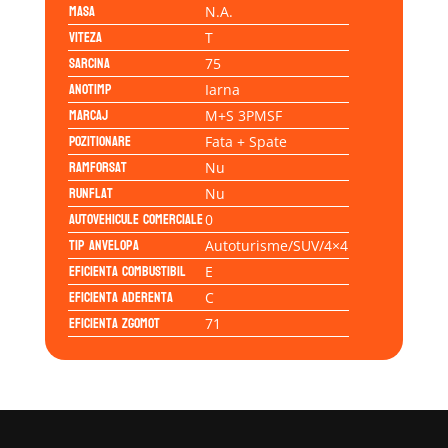
Masa
N.A.
Viteza
T
Sarcina
75
Anotimp
Iarna
Marcaj
M+S 3PMSF
Pozitionare
Fata + Spate
Ramforsat
Nu
Runflat
Nu
Autovehicule comerciale
0
Tip anvelopa
Autoturisme/SUV/4×4
Eficienta Combustibil
E
Eficienta Aderenta
C
Eficienta Zgomot
71