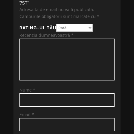
75T”
Adresa ta de email nu va fi publicată.
Câmpurile obligatorii sunt marcate cu
*
RATING-UL TĂU
Recenzia dumneavoastră
*
Nume
*
Email
*