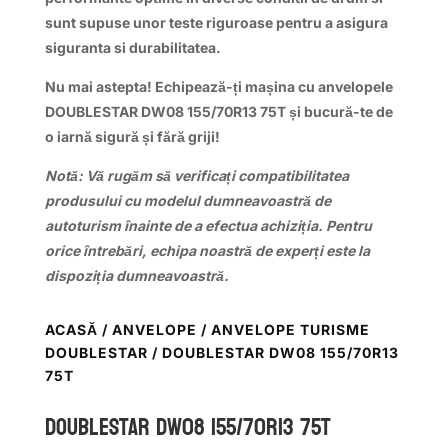
sunt supuse unor teste riguroase pentru a asigura
siguranta si durabilitatea.
Nu mai astepta! Echipează-ți mașina cu anvelopele
DOUBLESTAR DW08 155/70R13 75T
și bucură-te de
o iarnă sigură și fără griji!
Notă: Vă rugăm să verificați compatibilitatea
produsului cu modelul dumneavoastră de
autoturism înainte de a efectua achiziția. Pentru
orice întrebări, echipa noastră de experți este la
dispoziția dumneavoastră.
ACASĂ
/
ANVELOPE
/
ANVELOPE TURISME
DOUBLESTAR
/ DOUBLESTAR DW08 155/70R13
75T
DOUBLESTAR DW08 155/70R13 75T