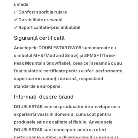
umede
✅ Confort sporit la rulare
✅ Durabilitate crescută
✅ Raport calitate-preț imbatabil
Siguranță certificată
Anvelopele
DOUBLESTAR DW08
sunt marcate cu
simbolul M+S (Mud and Snow) și 3PMSF (Three-
Peak Mountain Snowflake), ceea ce înseamnă că au
fost testate și certificate pentru a oferi performanțe
superioare în condiții de iarnă, respectând
standardele europene.
Informatii despre brand
DOUBLESTAR
este un producator de anvelope cu o
experienta vasta in domeniu, cunoscut pentru
produsele sale de calitate si fiabile. Anvelopele
DOUBLESTAR
sunt concepute pentru a oferi
performante optime in diverse conditii de drum si