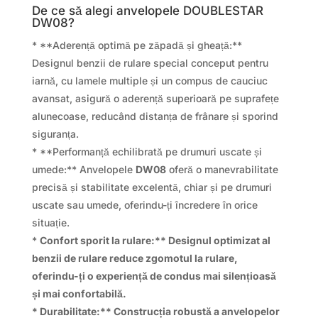
De ce să alegi anvelopele DOUBLESTAR
DW08?
* **Aderență optimă pe zăpadă și gheață:**
Designul benzii de rulare special conceput pentru
iarnă, cu lamele multiple și un compus de cauciuc
avansat, asigură o aderență superioară pe suprafețe
alunecoase, reducând distanța de frânare și sporind
siguranța.
* **Performanță echilibrată pe drumuri uscate și
umede:** Anvelopele
DW08
oferă o manevrabilitate
precisă și stabilitate excelentă, chiar și pe drumuri
uscate sau umede, oferindu-ți încredere în orice
situație.
*
Confort sporit la rulare:** Designul optimizat al
benzii de rulare reduce zgomotul la rulare,
oferindu-ți o experiență de condus mai silențioasă
și mai confortabilă.
*
Durabilitate:** Construcția robustă a anvelopelor