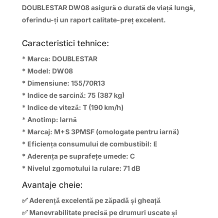
DOUBLESTAR DW08 asigură o durată de viață lungă,
oferindu-ți un raport calitate-preț excelent.
Caracteristici tehnice:
* Marca:
DOUBLESTAR
* Model: DW08
* Dimensiune: 155/70R13
* Indice de sarcină: 75 (387 kg)
* Indice de viteză: T (190 km/h)
* Anotimp: Iarnă
* Marcaj: M+S 3PMSF (omologate pentru iarnă)
* Eficiența consumului de combustibil: E
* Aderența pe suprafețe umede: C
* Nivelul zgomotului la rulare: 71 dB
Avantaje cheie:
✅ Aderență excelentă pe zăpadă și gheață
✅ Manevrabilitate precisă pe drumuri uscate și