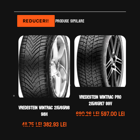
Produse similare
REDUCERI!
REDUCERI!
REDUCERI!
REDUCERI!
Vredestein WINTRAC PRO
215/65R17 99V
Vredestein WINTRAC 215/65R16
Prețul
Prețul
690.26
lei
597.00
lei
98H
inițial
curen
Prețul
Prețul
411.75
lei
382.93
lei
a
este:
inițial
curent
fost:
597.00