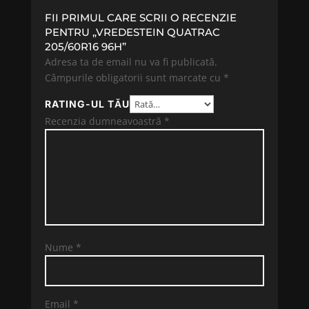
FII PRIMUL CARE SCRII O RECENZIE
PENTRU „VREDESTEIN QUATRAC
205/60R16 96H”
Adresa ta de email nu va fi publicată.
Câmpurile obligatorii sunt marcate cu
*
RATING-UL TĂU
Recenzia dumneavoastră
*
Nume
*
Email
*