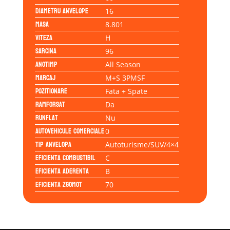
Diametru anvelope
16
Masa
8.801
Viteza
H
Sarcina
96
Anotimp
All Season
Marcaj
M+S 3PMSF
Pozitionare
Fata + Spate
Ramforsat
Da
Runflat
Nu
Autovehicule comerciale
0
Tip anvelopa
Autoturisme/SUV/4×4
Eficienta Combustibil
C
Eficienta Aderenta
B
Eficienta Zgomot
70