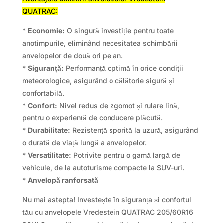
QUATRAC:
*
Economie:
O singură investiție pentru toate
anotimpurile, eliminând necesitatea schimbării
anvelopelor de două ori pe an.
*
Siguranță:
Performanță optimă în orice condiții
meteorologice, asigurând o călătorie sigură și
confortabilă.
*
Confort:
Nivel redus de zgomot și rulare lină,
pentru o experiență de conducere plăcută.
*
Durabilitate:
Rezistență sporită la uzură, asigurând
o durată de viață lungă a anvelopelor.
*
Versatilitate:
Potrivite pentru o gamă largă de
vehicule, de la autoturisme compacte la SUV-uri.
*
Anvelopă ranforsată
Nu mai astepta! Investește în siguranța și confortul
tău cu anvelopele Vredestein QUATRAC 205/60R16