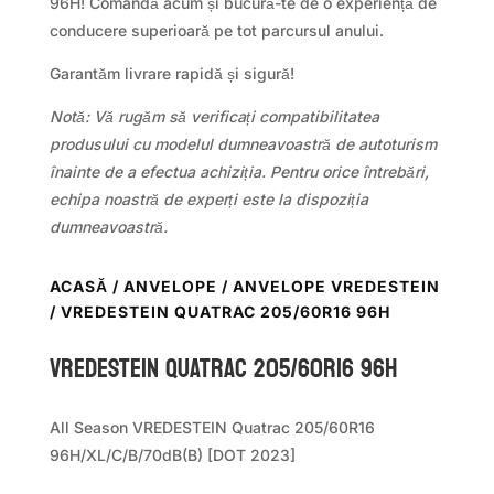
96H! Comandă acum și bucură-te de o experiență de
conducere superioară pe tot parcursul anului.
Garantăm livrare rapidă și sigură!
Notă: Vă rugăm să verificați compatibilitatea
produsului cu modelul dumneavoastră de autoturism
înainte de a efectua achiziția. Pentru orice întrebări,
echipa noastră de experți este la dispoziția
dumneavoastră.
ACASĂ
/
ANVELOPE
/
ANVELOPE VREDESTEIN
/ VREDESTEIN QUATRAC 205/60R16 96H
Vredestein QUATRAC 205/60R16 96H
All Season VREDESTEIN Quatrac 205/60R16
96H/XL/C/B/70dB(B) [DOT 2023]