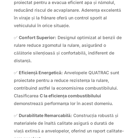
proiectat pentru a evacua eficient apa și nămolul,
reducând riscul de acvaplanare. Aderența excelentă
în viraje și la frânare oferă un control sporit al
vehiculului în orice situație.
✅
Confort Superior:
Designul optimizat al benzii de
rulare reduce zgomotul la rulare, asigurând o
călătorie silențioasă și confortabilă, indiferent de
distanță.
✅
Eficiență Energetică:
Anvelopele QUATRAC sunt
proiectate pentru a reduce rezistența la rulare,
contribuind astfel la economisirea combustibilului.
Clasificarea
C la eficiența combustibilului
demonstrează performanța lor în acest domeniu.
✅
Durabilitate Remarcabilă:
Construcția robustă și
materialele de înaltă calitate asigură o durată de
viață extinsă a anvelopelor, oferind un raport calitate-