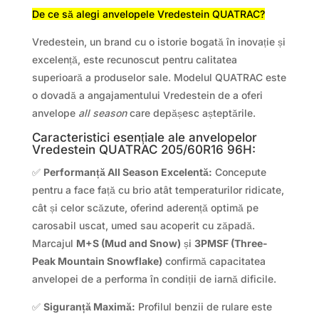
De ce să alegi anvelopele Vredestein QUATRAC?
Vredestein, un brand cu o istorie bogată în inovație și
excelență, este recunoscut pentru calitatea
superioară a produselor sale. Modelul QUATRAC este
o dovadă a angajamentului Vredestein de a oferi
anvelope
all season
care depășesc așteptările.
Caracteristici esențiale ale anvelopelor
Vredestein QUATRAC 205/60R16 96H:
✅
Performanță All Season Excelentă:
Concepute
pentru a face față cu brio atât temperaturilor ridicate,
cât și celor scăzute, oferind aderență optimă pe
carosabil uscat, umed sau acoperit cu zăpadă.
Marcajul
M+S (Mud and Snow)
și
3PMSF (Three-
Peak Mountain Snowflake)
confirmă capacitatea
anvelopei de a performa în condiții de iarnă dificile.
✅
Siguranță Maximă:
Profilul benzii de rulare este