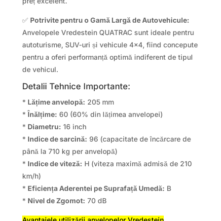
preț excelent.
✅
Potrivite pentru o Gamă Largă de Autovehicule:
Anvelopele Vredestein QUATRAC sunt ideale pentru
autoturisme, SUV-uri și vehicule 4×4, fiind concepute
pentru a oferi performanță optimă indiferent de tipul
de vehicul.
Detalii Tehnice Importante:
*
Lățime anvelopă:
205 mm
*
Înălțime:
60 (60% din lățimea anvelopei)
*
Diametru:
16 inch
*
Indice de sarcină:
96 (capacitate de încărcare de
până la 710 kg per anvelopă)
*
Indice de viteză:
H (viteza maximă admisă de 210
km/h)
*
Eficiența Aderentei pe Suprafață Umedă:
B
*
Nivel de Zgomot:
70 dB
Avantajele utilizării anvelopelor Vredestein