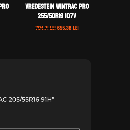
 PRO
Vredestein WINTRAC PRO
255/50R19 107V
Prețul
Prețul
Prețul
704.71
lei
655.38
lei
curent
inițial
curent
este:
a
este:
427.87 lei.
fost:
655.38 lei.
.
704.71 lei.
C 205/55R16 91H”