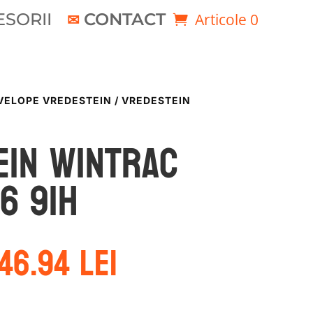
SORII
CONTACT
Articole 0
VELOPE VREDESTEIN
/ VREDESTEIN
ein WINTRAC
6 91H
rețul
Prețul
46.94
lei
nițial
curent
este:
ost:
346.94 lei.
73.05 lei.