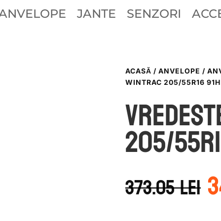
ANVELOPE
JANTE
SENZORI
ACCE
ACASĂ
/
ANVELOPE
/
AN
WINTRAC 205/55R16 91H
Vredest
205/55R1
P
3
i
373.05
lei
a
f
3