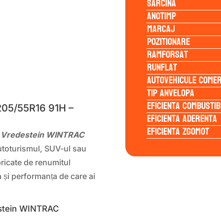
Sarcina
Anotimp
Marcaj
Pozitionare
Ramforsat
Runflat
Autovehicule comer
S
Tip anvelopa
Eficienta Combustib
05/55R16 91H –
Eficienta Aderenta
Eficienta Zgomot
e Vredestein WINTRAC
autoturismul, SUV-ul sau
ricate de renumitul
ța și performanța de care ai
estein WINTRAC