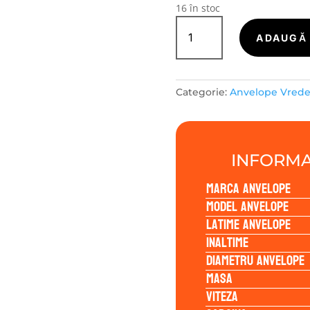
16 în stoc
Cantitate
Vredestein
ADAUGĂ 
WINTRAC
205/55R16
91H
Categorie:
Anvelope Vrede
INFORMA
Marca anvelope
Model anvelope
Latime anvelope
Inaltime
Diametru anvelope
Masa
Viteza