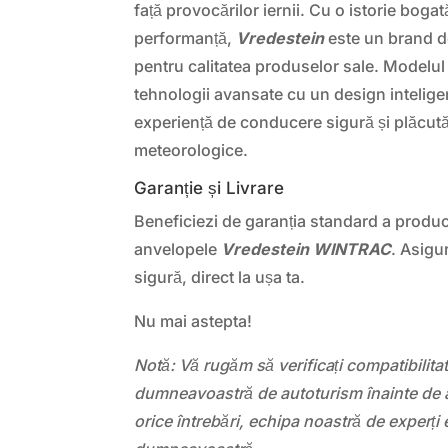
față provocărilor iernii. Cu o istorie bogată
performanță,
Vredestein
este un brand d
pentru calitatea produselor sale. Modelu
tehnologii avansate cu un design inteligen
experiență de conducere sigură și plăcută,
meteorologice.
Garanție și Livrare
Beneficiezi de garanția standard a produc
anvelopele
Vredestein WINTRAC
. Asigu
sigură, direct la ușa ta.
Nu mai astepta!
Notă: Vă rugăm să verificați compatibilit
dumneavoastră de autoturism înainte de a
orice întrebări, echipa noastră de experți 