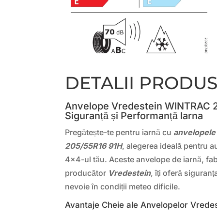
DETALII PRODU
Anvelope Vredestein WINTRAC 2
Siguranță și Performanță Iarna
Pregătește-te pentru iarnă cu
anvelopel
205/55R16 91H
, alegerea ideală pentru 
4×4-ul tău. Aceste anvelope de iarnă, fab
producător
Vredestein
, îți oferă siguran
nevoie în condiții meteo dificile.
Avantaje Cheie ale Anvelopelor Vred