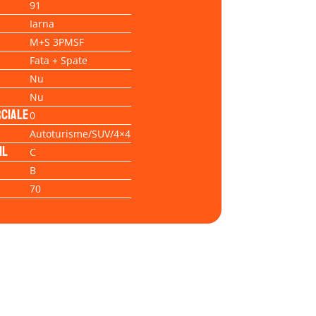
91
Iarna
M+S 3PMSF
Fata + Spate
Nu
Nu
ciale
0
Autoturisme/SUV/4×4
il
C
B
70