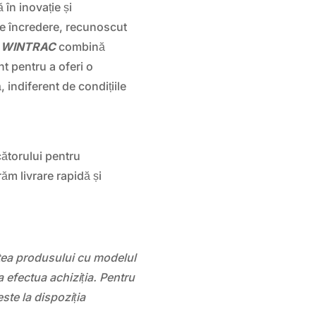
 în inovație și
e încredere, recunoscut
l
WINTRAC
combină
t pentru a oferi o
 indiferent de condițiile
ătorului pentru
răm livrare rapidă și
atea produsului cu modelul
 efectua achiziția. Pentru
este la dispoziția