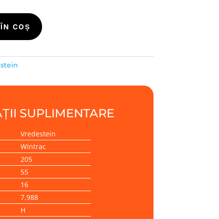
ÎN COȘ
stein
ȚII SUPLIMENTARE
Vredestein
Wintrac
205
55
16
7.988
H