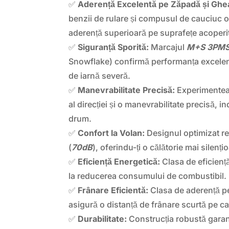
✅
Aderență Excelentă pe Zăpadă și Ghe
benzii de rulare și compusul de cauciuc 
aderență superioară pe suprafețe acoperi
✅
Siguranță Sporită:
Marcajul
M+S 3PM
Snowflake) confirmă performanța excelent
de iarnă severă.
✅
Manevrabilitate Precisă:
Experimenteaz
al direcției și o manevrabilitate precisă, in
drum.
✅
Confort la Volan:
Designul optimizat re
(
70dB
), oferindu-ți o călătorie mai silenți
✅
Eficiență Energetică:
Clasa de eficienț
la reducerea consumului de combustibil.
✅
Frânare Eficientă:
Clasa de aderență 
asigură o distanță de frânare scurtă pe ca
✅
Durabilitate:
Construcția robustă garan