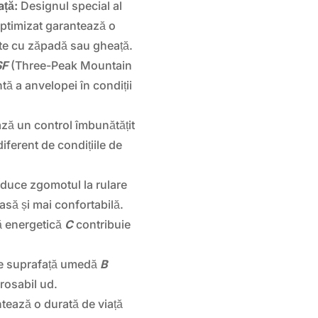
ață:
Designul special al
optimizat garantează o
te cu zăpadă sau gheață.
SF
(Three-Peak Mountain
ă a anvelopei în condiții
ă un control îmbunătățit
diferent de condițiile de
duce zgomotul la rulare
oasă și mai confortabilă.
ă energetică
C
contribuie
pe suprafață umedă
B
rosabil ud.
tează o durată de viață