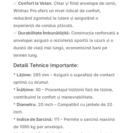
✅
Confort la Volan:
Chiar și fiind anvelope de iarnă,
Wintrac Pro oferă un nivel ridicat de confort,
reducând zgomotul la rulare și asigurând o
experiență de condus plăcută.
✅
Durabilitate Îmbunătățită:
Construcția ranforsată a
anvelopei asigură o rezistență sporită la uzură și o
durată de viață mai lungă, economisind bani pe
termen lung.
Detalii Tehnice Importante:
*
Lățime:
265 mm – Asigură o suprafață de contact
optimă cu drumul.
*
Înălțime:
50 – Procentajul înălțimii față de lățime,
contribuind la confort și manevrabilitate.
*
Diametru:
20 inch – Compatibil cu jantele de 20
inch.
*
Indice de Sarcină:
111 – Permite o sarcină maximă
de 1090 kg per anvelopă.