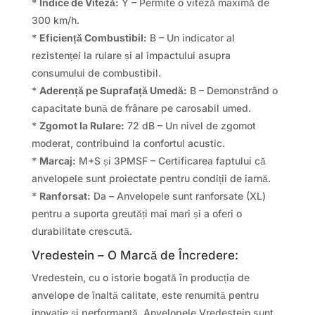
*
Indice de Viteză:
Y – Permite o viteză maximă de
300 km/h.
*
Eficiență Combustibil:
B – Un indicator al
rezistenței la rulare și al impactului asupra
consumului de combustibil.
*
Aderență pe Suprafață Umedă:
B – Demonstrând o
capacitate bună de frânare pe carosabil umed.
*
Zgomot la Rulare:
72 dB – Un nivel de zgomot
moderat, contribuind la confortul acustic.
*
Marcaj:
M+S și 3PMSF – Certificarea faptului că
anvelopele sunt proiectate pentru condiții de iarnă.
*
Ranforsat:
Da – Anvelopele sunt ranforsate (XL)
pentru a suporta greutăți mai mari și a oferi o
durabilitate crescută.
Vredestein – O Marcă de Încredere:
Vredestein, cu o istorie bogată în producția de
anvelope de înaltă calitate, este renumită pentru
inovație și performanță. Anvelopele Vredestein sunt