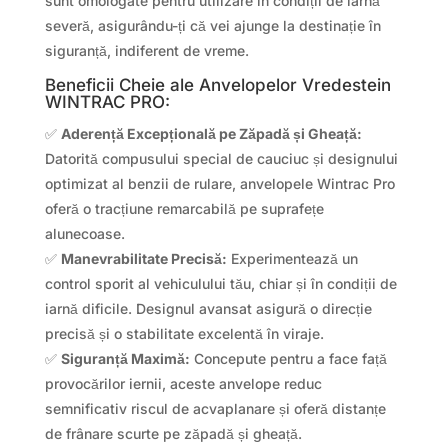
sunt omologate pentru utilizare în condiții de iarnă
severă, asigurându-ți că vei ajunge la destinație în
siguranță, indiferent de vreme.
Beneficii Cheie ale Anvelopelor Vredestein
WINTRAC PRO:
✅
Aderență Excepțională pe Zăpadă și Gheață:
Datorită compusului special de cauciuc și designului
optimizat al benzii de rulare, anvelopele Wintrac Pro
oferă o tracțiune remarcabilă pe suprafețe
alunecoase.
✅
Manevrabilitate Precisă:
Experimentează un
control sporit al vehiculului tău, chiar și în condiții de
iarnă dificile. Designul avansat asigură o direcție
precisă și o stabilitate excelentă în viraje.
✅
Siguranță Maximă:
Concepute pentru a face față
provocărilor iernii, aceste anvelope reduc
semnificativ riscul de acvaplanare și oferă distanțe
de frânare scurte pe zăpadă și gheață.