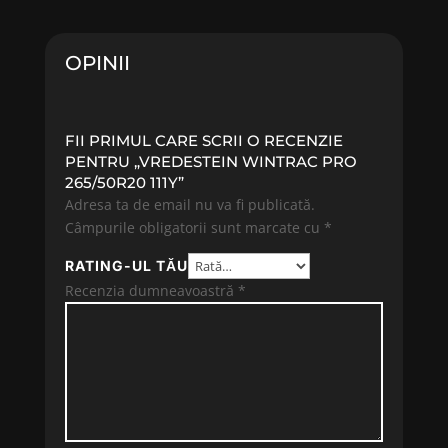
fost:
597.00 lei.
fost:
460.69 
690.26 lei.
495.37 lei.
OPINII
FII PRIMUL CARE SCRII O RECENZIE
PENTRU „VREDESTEIN WINTRAC PRO
265/50R20 111Y”
Adresa ta de email nu va fi publicată.
Câmpurile obligatorii sunt marcate cu
*
RATING-UL TĂU
Recenzia dumneavoastră
*