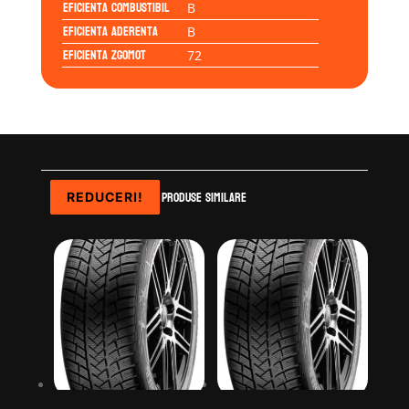
Eficienta Combustibil
B
Eficienta Aderenta
B
Eficienta Zgomot
72
Produse similare
REDUCERI!
REDUCERI!
REDUCERI!
REDUCERI!