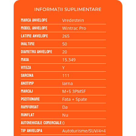
INFORMAȚII SUPLIMENTARE
Marca anvelope
Vredestein
Model anvelope
Wintrac Pro
Latime anvelope
265
Inaltime
50
Diametru anvelope
20
Masa
15.349
Viteza
Y
Sarcina
111
Anotimp
Iarna
Marcaj
M+S 3PMSF
Pozitionare
Fata + Spate
Ramforsat
Da
Runflat
Nu
Autovehicule comerciale
0
Tip anvelopa
Autoturisme/SUV/4×4