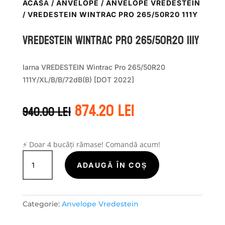
ACASĂ
/
ANVELOPE
/
ANVELOPE VREDESTEIN
/ VREDESTEIN WINTRAC PRO 265/50R20 111Y
Vredestein WINTRAC PRO 265/50R20 111Y
Iarna VREDESTEIN Wintrac Pro 265/50R20
111Y/XL/B/B/72dB(B) [DOT 2022]
Prețul
Prețul
874.20
lei
940.00
lei
inițial
curent
a
este:
fost:
874.20 lei.
940.00 lei.
⚡ Doar 4 bucăți rămase! Comandă acum!
Cantitate
Vredestein
ADAUGĂ ÎN COȘ
WINTRAC
PRO
265/50R20
Categorie:
Anvelope Vredestein
111Y