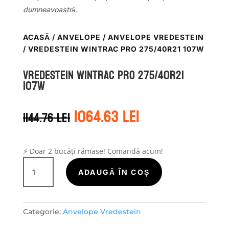
dumneavoastră.
ACASĂ
/
ANVELOPE
/
ANVELOPE VREDESTEIN
/ VREDESTEIN WINTRAC PRO 275/40R21 107W
Vredestein WINTRAC PRO 275/40R21
107W
Prețul
Prețul
1064.63
lei
1144.76
lei
inițial
curent
a
este:
fost:
1064.63 lei.
1144.76 lei.
⚡ Doar 2 bucăți rămase! Comandă acum!
Cantitate
Vredestein
ADAUGĂ ÎN COȘ
WINTRAC
PRO
275/40R21
Categorie:
Anvelope Vredestein
107W