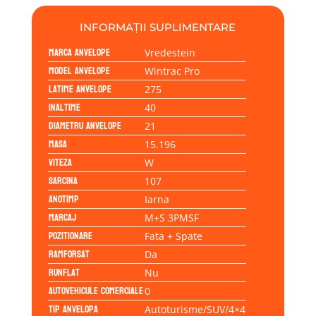
INFORMAȚII SUPLIMENTARE
Marca anvelope
Vredestein
Model anvelope
Wintrac Pro
Latime anvelope
275
Inaltime
40
Diametru anvelope
21
Masa
15.196
Viteza
W
Sarcina
107
Anotimp
Iarna
Marcaj
M+S 3PMSF
Pozitionare
Fata + Spate
Ramforsat
Da
Runflat
Nu
Autovehicule comerciale
0
Tip anvelopa
Autoturisme/SUV/4×4