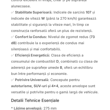
alunecoase.
✅
Stabilitate Superioară:
Indicele de sarcină
107
și
indicele de viteză
W
(până la 270 km/h) garantează
stabilitate și siguranță la viteze mari, în timp ce
construcția ranforsată oferă un plus de rezistență.
✅
Confort la Condus:
Nivelul de zgomot redus (
73
dB
) contribuie la o experiență de condus mai
silențioasă și mai confortabilă.
✅
Eficiență Energetică:
Clasa de eficiență a
consumului de combustibil
D
, combinată cu clasa de
aderență pe suprafețe umede
B
, oferă un echilibru
bun între performanță și economie.
✅
Potrivire Universală:
Concepute pentru
autoturisme, SUV-uri și 4×4
, aceste anvelope sunt
versatile și potrivite pentru o gamă largă de vehicule.
Detalii Tehnice Esențiale
*
Lățime anvelopă:
275 mm