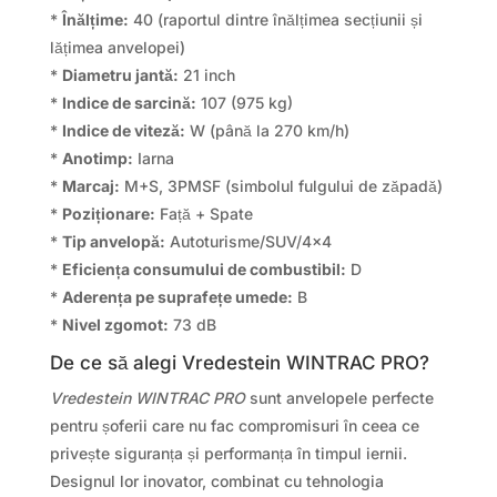
*
Înălțime:
40 (raportul dintre înălțimea secțiunii și
lățimea anvelopei)
*
Diametru jantă:
21 inch
*
Indice de sarcină:
107 (975 kg)
*
Indice de viteză:
W (până la 270 km/h)
*
Anotimp:
Iarna
*
Marcaj:
M+S, 3PMSF (simbolul fulgului de zăpadă)
*
Poziționare:
Față + Spate
*
Tip anvelopă:
Autoturisme/SUV/4×4
*
Eficiența consumului de combustibil:
D
*
Aderența pe suprafețe umede:
B
*
Nivel zgomot:
73 dB
De ce să alegi Vredestein WINTRAC PRO?
Vredestein WINTRAC PRO
sunt anvelopele perfecte
pentru șoferii care nu fac compromisuri în ceea ce
privește siguranța și performanța în timpul iernii.
Designul lor inovator, combinat cu tehnologia