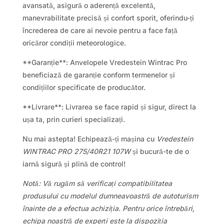
avansată, asigură o aderență excelentă,
manevrabilitate precisă și confort sporit, oferindu-ți
încrederea de care ai nevoie pentru a face față
oricăror condiții meteorologice.
**Garanție**: Anvelopele Vredestein Wintrac Pro
beneficiază de garanție conform termenelor și
condițiilor specificate de producător.
**Livrare**: Livrarea se face rapid și sigur, direct la
ușa ta, prin curieri specializați.
Nu mai astepta! Echipează-ți mașina cu
Vredestein
WINTRAC PRO 275/40R21 107W
și bucură-te de o
iarnă sigură și plină de control!
Notă: Vă rugăm să verificați compatibilitatea
produsului cu modelul dumneavoastră de autoturism
înainte de a efectua achiziția. Pentru orice întrebări,
echipa noastră de experți este la dispoziția