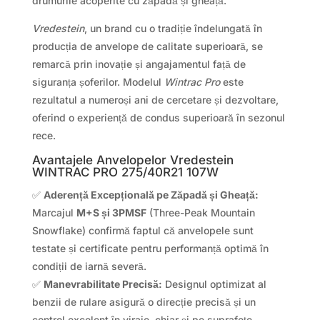
drumurile acoperite cu zăpadă și gheață.
Vredestein
, un brand cu o tradiție îndelungată în
producția de anvelope de calitate superioară, se
remarcă prin inovație și angajamentul față de
siguranța șoferilor. Modelul
Wintrac Pro
este
rezultatul a numeroși ani de cercetare și dezvoltare,
oferind o experiență de condus superioară în sezonul
rece.
Avantajele Anvelopelor Vredestein
WINTRAC PRO 275/40R21 107W
✅
Aderență Excepțională pe Zăpadă și Gheață:
Marcajul
M+S și 3PMSF
(Three-Peak Mountain
Snowflake) confirmă faptul că anvelopele sunt
testate și certificate pentru performanță optimă în
condiții de iarnă severă.
✅
Manevrabilitate Precisă:
Designul optimizat al
benzii de rulare asigură o direcție precisă și un
control excelent în viraje, chiar și pe suprafețe