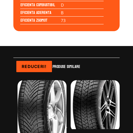
Eficienta Combustibil
D
Eficienta Aderenta
B
Eficienta Zgomot
73
Produse similare
REDUCERI!
REDUCERI!
REDUCERI!
REDUCERI!