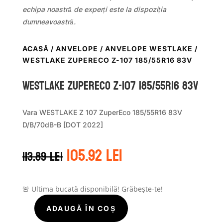
echipa noastră de experți este la dispoziția
dumneavoastră.
ACASĂ
/
ANVELOPE
/
ANVELOPE WESTLAKE
/
WESTLAKE ZUPERECO Z-107 185/55R16 83V
WestLake ZUPERECO Z-107 185/55R16 83V
Vara WESTLAKE Z 107 ZuperEco 185/55R16 83V
D/B/70dB-B [DOT 2022]
Prețul
Prețul
105.92
lei
113.89
lei
inițial
curent
a
este:
fost:
105.92 lei.
113.89 lei.
🚨 Ultima bucată disponibilă! Grăbește-te!
ADAUGĂ ÎN COȘ
Cantitate