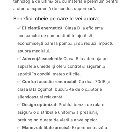
tehnologia de ultimă oră cu materiale premium pentru
a oferi o experiență de condus superioară.
Beneficii cheie pe care le vei adora:
✅
Eficiență energetică
: Clasa D la eficiența
consumului de combustibil te ajută să
economisești bani la pompă și să reduci impactul
asupra mediului.
✅
Aderență excelentă
: Clasa B la aderența pe
suprafețe umede îți oferă control și siguranță
sporită în condiții meteo dificile.
✅
Confort acustic remarcabil
: Cu doar 70dB și
clasa B la zgomot, bucură-te de o călătorie
silențioasă și relaxantă.
✅
Design optimizat
: Profilul benzii de rulare
asigură o distribuție uniformă a presiunii,
prelungind durata de viață a anvelopelor.
✅
Manevrabilitate precisă
: Experimentează o