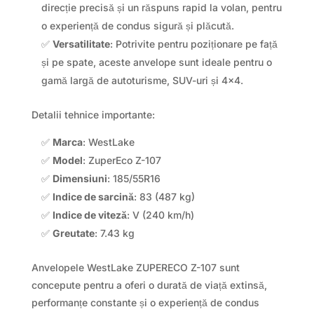
direcție precisă și un răspuns rapid la volan, pentru
o experiență de condus sigură și plăcută.
✅
Versatilitate
: Potrivite pentru poziționare pe față
și pe spate, aceste anvelope sunt ideale pentru o
gamă largă de autoturisme, SUV-uri și 4×4.
Detalii tehnice importante:
✅
Marca
: WestLake
✅
Model
: ZuperEco Z-107
✅
Dimensiuni
: 185/55R16
✅
Indice de sarcină
: 83 (487 kg)
✅
Indice de viteză
: V (240 km/h)
✅
Greutate
: 7.43 kg
Anvelopele WestLake ZUPERECO Z-107 sunt
concepute pentru a oferi o durată de viață extinsă,
performanțe constante și o experiență de condus