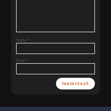
Nume
*
Email
*
ÎNAINTEAZĂ