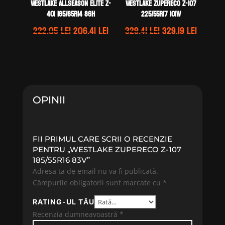
WestLake ALLSEASON ELITE Z-
WestLake ZUPERECO Z-107
401 185/65R14 86H
225/55R17 101W
Prețul
Prețul
Prețul
Prețul
222.05
lei
206.41
lei
329.41
lei
329.19
lei
inițial
curent
inițial
curent
a
este:
a
este:
fost:
206.41 lei.
fost:
329.19 l
222.05 lei.
329.41 lei.
OPINII
FII PRIMUL CARE SCRII O RECENZIE
PENTRU „WESTLAKE ZUPERECO Z-107
185/55R16 83V”
Adresa ta de email nu va fi publicată.
Câmpurile obligatorii sunt marcate cu
*
RATING-UL TĂU
Recenzia dumneavoastră
*