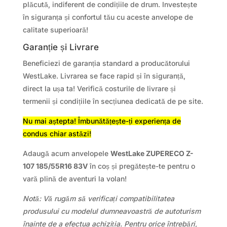
plăcută, indiferent de condițiile de drum. Investește
în siguranța și confortul tău cu aceste anvelope de
calitate superioară!
Garanție și Livrare
Beneficiezi de garanția standard a producătorului
WestLake. Livrarea se face rapid și în siguranță,
direct la ușa ta! Verifică costurile de livrare și
termenii și condițiile în secțiunea dedicată de pe site.
Nu mai aștepta! Îmbunătățește-ți experiența de
condus chiar astăzi!
Adaugă acum anvelopele
WestLake ZUPERECO Z-
107 185/55R16 83V
în coș și pregătește-te pentru o
vară plină de aventuri la volan!
Notă: Vă rugăm să verificați compatibilitatea
produsului cu modelul dumneavoastră de autoturism
înainte de a efectua achiziția. Pentru orice întrebări,