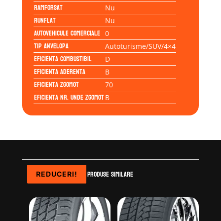
Ramforsat
Nu
Runflat
Nu
Autovehicule comerciale
0
Tip anvelopa
Autoturisme/SUV/4×4
Eficienta Combustibil
D
Eficienta Aderenta
B
Eficienta Zgomot
70
Eficienta Nr. Unde Zgomot
B
Produse similare
REDUCERI!
REDUCERI!
REDUCERI!
REDUCERI!