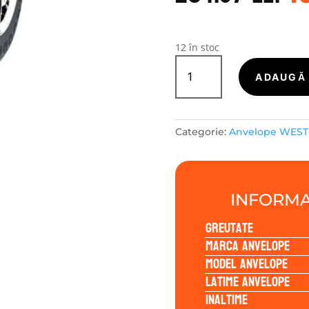
a
f
2
12 în stoc
Cantitate
WestLake
ADAUGĂ 
ZUPERECO
Z-
107
Categorie:
Anvelope WEST
165/70R14
81T
INFORMA
Greutate
Marca anvelope
Model anvelope
Latime anvelope
Inaltime