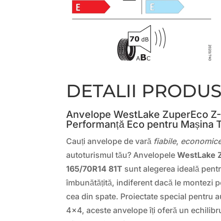
DETALII PRODU
Anvelope WestLake ZuperEco Z-
Performanță Eco pentru Mașina 
Cauți anvelope de vară
fiabile
,
economic
autoturismul tău? Anvelopele
WestLake 
165/70R14 81T
sunt alegerea ideală pent
îmbunătățită, indiferent dacă le montezi 
cea din spate. Proiectate special pentru a
4×4, aceste anvelope îți oferă un echilibr