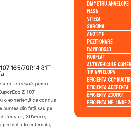
Diametru anvelope
Masa
Viteza
Sarcina
Anotimp
Pozitionare
Ramforsat
S
Runflat
Autovehicule comer
107 165/70R14 81T –
Tip anvelopa
Ta
Eficienta Combustib
e
și
performante
pentru
Eficienta Aderenta
ZuperEco Z-107
Eficienta Zgomot
ru o experiență de condus
Eficienta Nr. Unde 
pe puntea din față sau pe
utoturisme, SUV-uri și
u perfect între aderență,