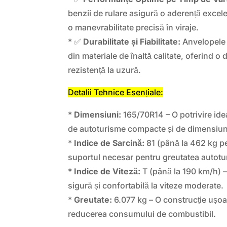
benzii de rulare asigură o aderență excele
o manevrabilitate precisă în viraje.
* ✅
Durabilitate și Fiabilitate:
Anvelopele 
din materiale de înaltă calitate, oferind o 
rezistență la uzură.
Detalii Tehnice Esențiale:
*
Dimensiuni:
165/70R14 – O potrivire ide
de autoturisme compacte și de dimensiun
*
Indice de Sarcină:
81 (până la 462 kg p
suportul necesar pentru greutatea autotur
*
Indice de Viteză:
T (până la 190 km/h) –
sigură și confortabilă la viteze moderate.
*
Greutate:
6.077 kg – O construcție ușoar
reducerea consumului de combustibil.