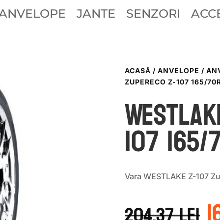
ANVELOPE
JANTE
SENZORI
ACCE
ACASĂ
/
ANVELOPE
/
AN
ZUPERECO Z-107 165/70R
WestLak
107 165/
Vara WESTLAKE Z-107 Zu
P
1
i
204.37
lei