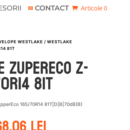
SORII
CONTACT
Articole 0
VELOPE WESTLAKE
/ WESTLAKE
14 81T
e ZUPERECO Z-
70R14 81T
pperEco 165/70R14 81T|D|B|70dB(B)
rețul
Prețul
68.06
lei
nițial
curent