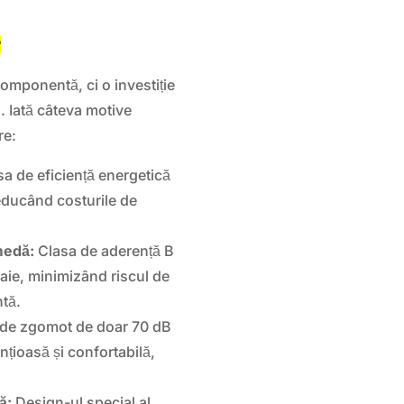
?
omponentă, ci o investiție
u. Iată câteva motive
re:
a de eficiență energetică
educând costurile de
medă:
Clasa de aderență B
loaie, minimizând riscul de
ntă.
 de zgomot de doar 70 dB
ențioasă și confortabilă,
ă:
Design-ul special al