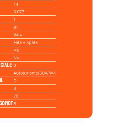
14
6.077
T
81
Vara
Fata + Spate
Nu
Nu
ciale
0
Autoturisme/SUV/4×4
il
D
B
70
Zgomot
B