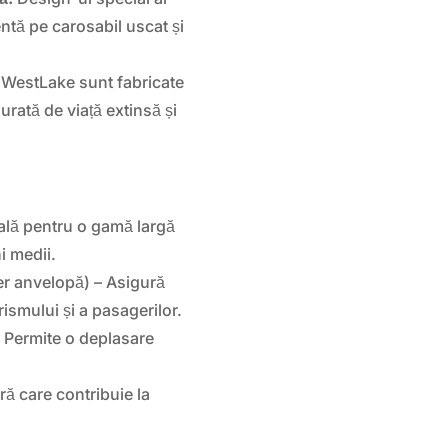
ntă pe carosabil uscat și
WestLake sunt fabricate
durată de viață extinsă și
ală pentru o gamă largă
i medii.
er anvelopă) – Asigură
ismului și a pasagerilor.
 Permite o deplasare
ă care contribuie la