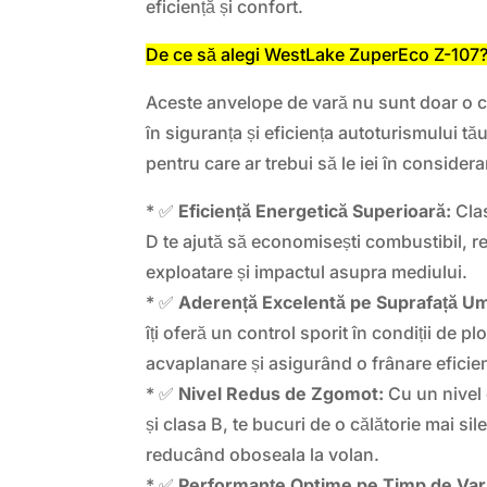
eficiență și confort.
De ce să alegi WestLake ZuperEco Z-107
Aceste anvelope de vară nu sunt doar o c
în siguranța și eficiența autoturismului tă
pentru care ar trebui să le iei în considera
* ✅
Eficiență Energetică Superioară:
Clas
D te ajută să economisești combustibil, r
exploatare și impactul asupra mediului.
* ✅
Aderență Excelentă pe Suprafață U
îți oferă un control sporit în condiții de p
acvaplanare și asigurând o frânare eficie
* ✅
Nivel Redus de Zgomot:
Cu un nivel
și clasa B, te bucuri de o călătorie mai sil
reducând oboseala la volan.
* ✅
Performanțe Optime pe Timp de Var