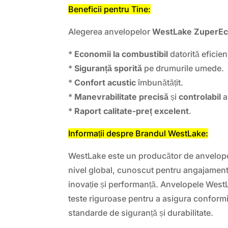
Beneficii pentru Tine:
Alegerea anvelopelor
WestLake ZuperEc
*
Economii la combustibil
datorită eficien
*
Siguranță sporită
pe drumurile umede.
*
Confort acustic
îmbunătățit.
*
Manevrabilitate precisă
și
controlabil
a
*
Raport calitate-preț excelent
.
Informații despre Brandul WestLake:
WestLake este un producător de anvelope 
nivel global, cunoscut pentru angajamentu
inovație și performanță. Anvelopele Wes
teste riguroase pentru a asigura conformi
standarde de siguranță și durabilitate.