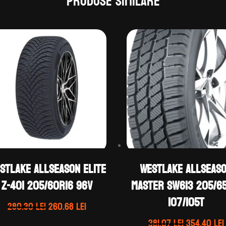
Produse similare
stLake ALLSEASON ELITE
WestLake ALLSEAS
Z-401 205/60R16 96V
MASTER SW613 205/65
107/105T
Prețul
Prețul
280.30
lei
260.68
lei
inițial
curent
Prețul
381.07
lei
354.40
lei