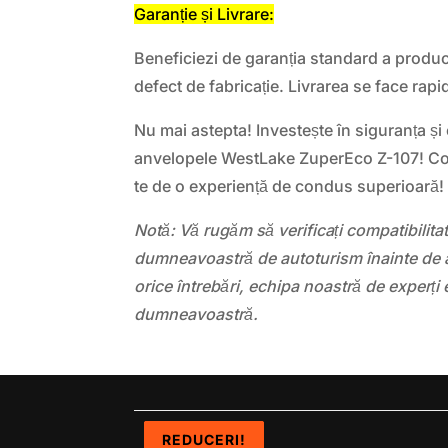
Garanție și Livrare:
Beneficiezi de garanția standard a produc
defect de fabricație. Livrarea se face rapid 
Nu mai astepta! Investește în siguranța și 
anvelopele WestLake ZuperEco Z-107! C
te de o experiență de condus superioară!
Notă: Vă rugăm să verificați compatibilit
dumneavoastră de autoturism înainte de a
orice întrebări, echipa noastră de experți 
dumneavoastră.
REDUCERI!
REDUCERI!
REDUCERI!
REDUCERI!