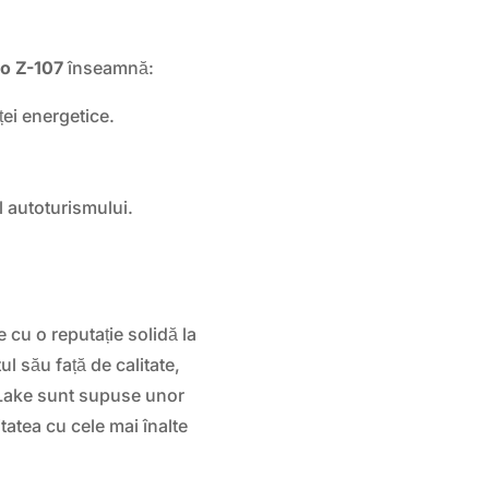
o Z-107
înseamnă:
ței energetice.
l autoturismului.
cu o reputație solidă la
l său față de calitate,
tLake sunt supuse unor
tatea cu cele mai înalte