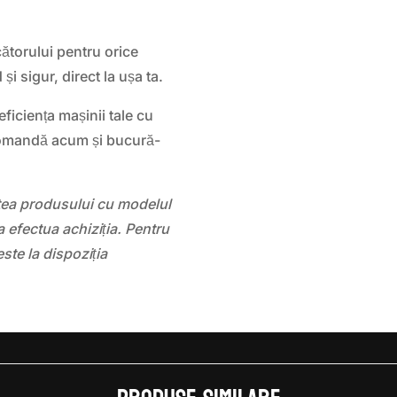
ătorului pentru orice
și sigur, direct la ușa ta.
eficiența mașinii tale cu
omandă acum și bucură-
atea produsului cu modelul
 efectua achiziția. Pentru
este la dispoziția