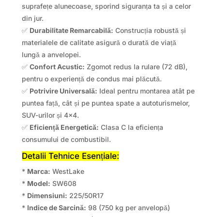
suprafețe alunecoase, sporind siguranța ta și a celor
din jur.
✅
Durabilitate Remarcabilă:
Construcția robustă și
materialele de calitate asigură o durată de viață
lungă a anvelopei.
✅
Confort Acustic:
Zgomot redus la rulare (72 dB),
pentru o experiență de condus mai plăcută.
✅
Potrivire Universală:
Ideal pentru montarea atât pe
puntea față, cât și pe puntea spate a autoturismelor,
SUV-urilor și 4×4.
✅
Eficiență Energetică:
Clasa C la eficiența
consumului de combustibil.
Detalii Tehnice Esențiale:
*
Marca:
WestLake
*
Model:
SW608
*
Dimensiuni:
225/50R17
*
Indice de Sarcină:
98 (750 kg per anvelopă)