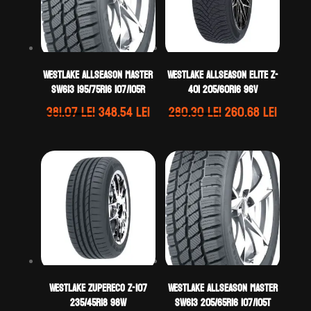
WestLake ALLSEASON MASTER
WestLake ALLSEASON ELITE Z-
SW613 195/75R16 107/105R
401 205/60R16 96V
Prețul
Prețul
Prețul
Prețul
381.07
lei
348.54
lei
280.30
lei
260.68
lei
inițial
curent
inițial
curen
a
este:
a
este:
fost:
348.54 lei.
fost:
260.68 
381.07 lei.
280.30 lei.
WestLake ZUPERECO Z-107
WestLake ALLSEASON MASTER
235/45R18 98W
SW613 205/65R16 107/105T