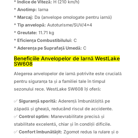
*
Indice de Viteză:
H (210 km/h)
*
Anotimp:
Iarna
*
Marcaj:
Da (anvelope omologate pentru iarnă)
*
Tip anvelopă:
Autoturisme/SUV/4×4
*
Greutate:
11.71 kg
*
Eficiența Combustibilului:
C
*
Aderența pe Suprafață Umedă:
C
Beneficiile Anvelopelor de Iarnă WestLake
SW608
Alegerea anvelopelor de iarnă potrivite este crucială
pentru siguranța ta și a familiei tale în timpul
sezonului rece. WestLake SW608 îți oferă:
✅
Siguranță sporită:
Aderență îmbunătățită pe
zăpadă și gheață, reducând riscul de accidente.
✅
Control optim:
Manevrabilitate precisă și
stabilitate excelentă, chiar și în condiții dificile.
✅
Confort îmbunătățit:
Zgomot redus la rulare și o