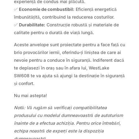
experiență de condus mai plăcută.
✅
Economie de combustibil:
Eficiență energetică
îmbunătățită, contribuind la reducerea costurilor.
✅
Durabilitate:
Construcție robustă și materiale de
calitate pentru o durată de viață lungă.
Aceste anvelope sunt proiectate pentru a face față cu
brio provocărilor iernii, oferindu-ți liniștea de care ai
nevoie pentru a conduce în siguranță. Indiferent dacă
te deplasezi în oraș sau în afara lui, WestLake
SW608 te va ajuta să ajungi la destinație în siguranță
și confort.
Nu mai astepta!
Notă: Vă rugăm să verificați compatibilitatea
produsului cu modelul dumneavoastră de autoturism
înainte de a efectua achiziția. Pentru orice întrebări,
echipa noastră de experți este la dispoziția
dumneavoastră.