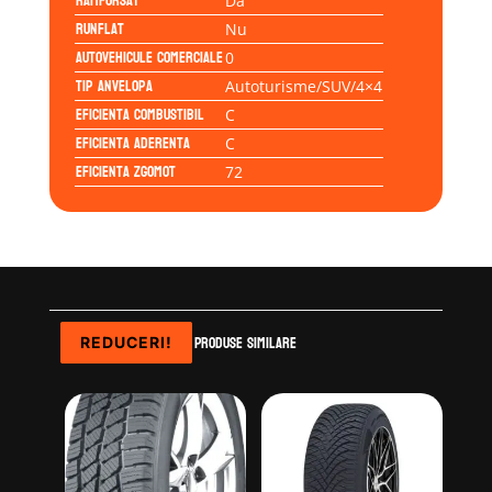
Ramforsat
Da
Runflat
Nu
Autovehicule comerciale
0
Tip anvelopa
Autoturisme/SUV/4×4
Eficienta Combustibil
C
Eficienta Aderenta
C
Eficienta Zgomot
72
Produse similare
REDUCERI!
REDUCERI!
REDUCERI!
REDUCERI!