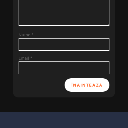
Nume
*
Email
*
ÎNAINTEAZĂ