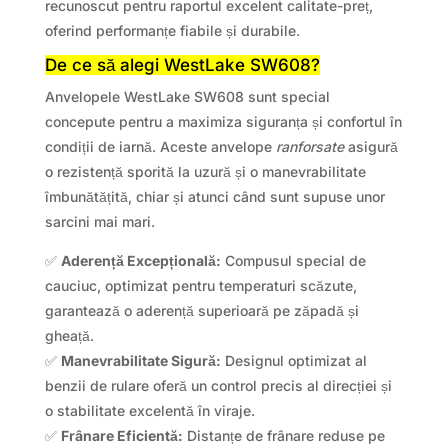
recunoscut pentru raportul excelent calitate-preț,
oferind performanțe fiabile și durabile.
De ce să alegi WestLake SW608?
Anvelopele WestLake SW608 sunt special
concepute pentru a maximiza siguranța și confortul în
condiții de iarnă. Aceste anvelope
ranforsate
asigură
o rezistență sporită la uzură și o manevrabilitate
îmbunătățită, chiar și atunci când sunt supuse unor
sarcini mai mari.
✅
Aderență Excepțională:
Compusul special de
cauciuc, optimizat pentru temperaturi scăzute,
garantează o aderență superioară pe zăpadă și
gheață.
✅
Manevrabilitate Sigură:
Designul optimizat al
benzii de rulare oferă un control precis al direcției și
o stabilitate excelentă în viraje.
✅
Frânare Eficientă:
Distanțe de frânare reduse pe