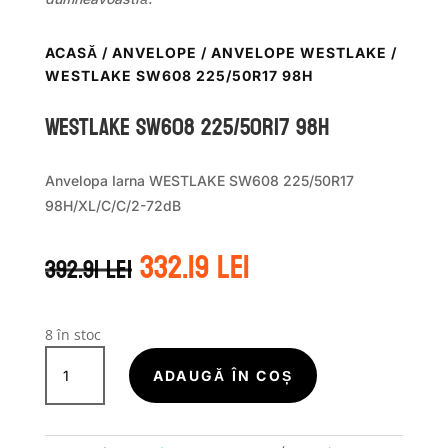
ACASĂ
/
ANVELOPE
/
ANVELOPE WESTLAKE
/
WESTLAKE SW608 225/50R17 98H
WestLake SW608 225/50R17 98H
Anvelopa Iarna WESTLAKE SW608 225/50R17
98H/XL/C/C/2-72dB
Prețul
Prețul
332.19
lei
392.91
lei
inițial
curent
a
este:
fost:
332.19 lei.
392.91 lei.
8 în stoc
Cantitate
WestLake
ADAUGĂ ÎN COȘ
SW608
225/50R17