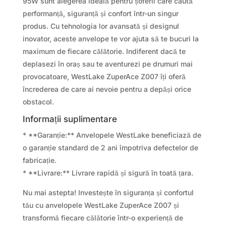
95W sunt alegerea ideală pentru șoferii care caută
performanță, siguranță și confort într-un singur
produs. Cu tehnologia lor avansată și designul
inovator, aceste anvelope te vor ajuta să te bucuri la
maximum de fiecare călătorie. Indiferent dacă te
deplasezi în oraș sau te aventurezi pe drumuri mai
provocatoare, WestLake ZuperAce Z007 îți oferă
încrederea de care ai nevoie pentru a depăși orice
obstacol.
Informații suplimentare
* **Garanție:** Anvelopele WestLake beneficiază de
o garanție standard de 2 ani împotriva defectelor de
fabricație.
* **Livrare:** Livrare rapidă și sigură în toată țara.
Nu mai astepta! Investește în siguranța și confortul
tău cu anvelopele WestLake ZuperAce Z007 și
transformă fiecare călătorie într-o experiență de