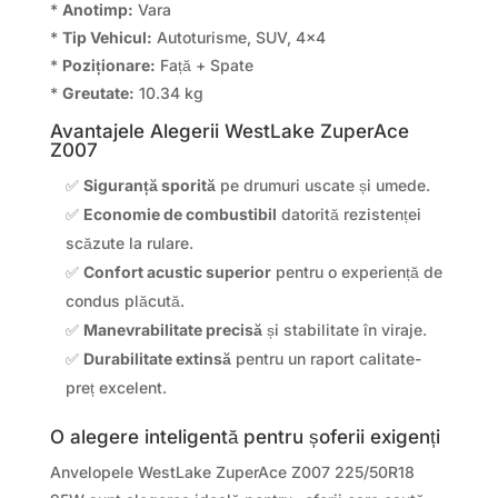
*
Anotimp:
Vara
*
Tip Vehicul:
Autoturisme, SUV, 4×4
*
Poziționare:
Față + Spate
*
Greutate:
10.34 kg
Avantajele Alegerii WestLake ZuperAce
Z007
✅
Siguranță sporită
pe drumuri uscate și umede.
✅
Economie de combustibil
datorită rezistenței
scăzute la rulare.
✅
Confort acustic superior
pentru o experiență de
condus plăcută.
✅
Manevrabilitate precisă
și stabilitate în viraje.
✅
Durabilitate extinsă
pentru un raport calitate-
preț excelent.
O alegere inteligentă pentru șoferii exigenți
Anvelopele WestLake ZuperAce Z007 225/50R18