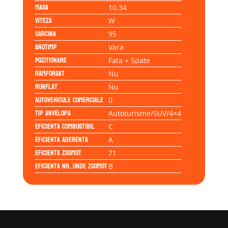
Masa
10.34
Viteza
W
Sarcina
95
Anotimp
Vara
Pozitionare
Fata + Spate
Ramforsat
Nu
Runflat
Nu
Autovehicule comerciale
0
Tip anvelopa
Autoturisme/SUV/4×4
Eficienta Combustibil
C
Eficienta Aderenta
A
Eficienta Zgomot
71
Eficienta Nr. Unde Zgomot
B