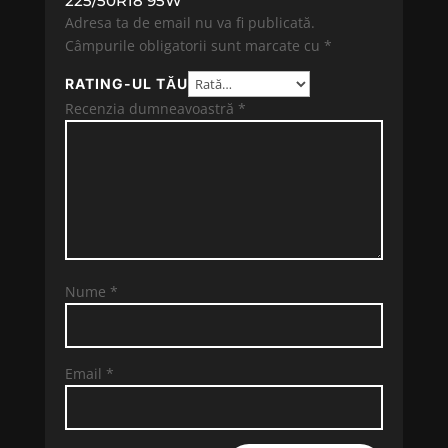
225/50R18 95W”
Adresa ta de email nu va fi publicată.
Câmpurile obligatorii sunt marcate cu
*
RATING-UL TĂU
Recenzia dumneavoastră
*
Nume
*
Email
*