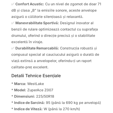
✅
Confort Acustic:
Cu un nivel de zgomot de doar 71
dB și clasa „B” la emisiile sonore, aceste anvelope
asigură o călătorie silențioasă și relaxantă.
✅
Manevrabilitate Sportivă:
Designul inovator al
benzii de rulare optimizează contactul cu suprafața
drumului, oferind o direcție precisă și o stabilitate
excelentă în viraje.
✅
Durabilitate Remarcabilă:
Construcția robustă și
compusul special al cauciucului asigură o durată de
viață extinsă a anvelopelor, oferindu-ți un raport
calitate-preț excelent.
Detalii Tehnice Esențiale
*
Marca:
WestLake
*
Model:
ZuperAce Z007
*
Dimensiuni:
225/50R18
*
Indice de Sarcină:
95 (până la 690 kg pe anvelopă)
*
Indice de Viteză:
W (până la 270 km/h)