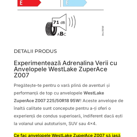
DETALII PRODUS
Experimentează Adrenalina Verii cu
Anvelopele WestLake ZuperAce
Z007
Pregătește-te pentru o vară plină de aventuri și
performanță de top cu anvelopele
WestLake
ZuperAce Z007 225/50R18 95W
! Aceste anvelope de
înaltă calitate sunt concepute pentru a-ți oferi o
experiență de condus superioară, indiferent dacă ești
la volanul unui autoturism, SUV sau 4×4.
Ce fac anvelopele WestLake ZuperAce Z007 să iasă