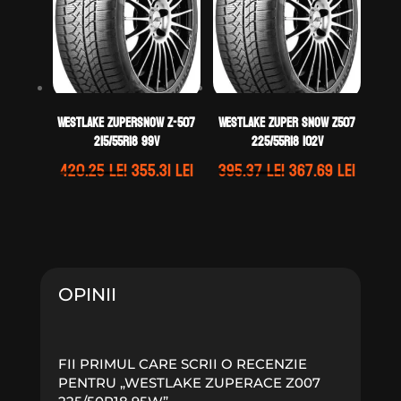
WestLake ZUPERSNOW Z-507
WestLake ZUPER SNOW Z507
215/55R18 99V
225/55R18 102V
Prețul
Prețul
Prețul
Prețul
420.25
lei
355.31
lei
395.37
lei
367.69
lei
inițial
curent
inițial
curen
a
este:
a
este:
fost:
355.31 lei.
fost:
367.69 
420.25 lei.
395.37 lei.
OPINII
FII PRIMUL CARE SCRII O RECENZIE
PENTRU „WESTLAKE ZUPERACE Z007