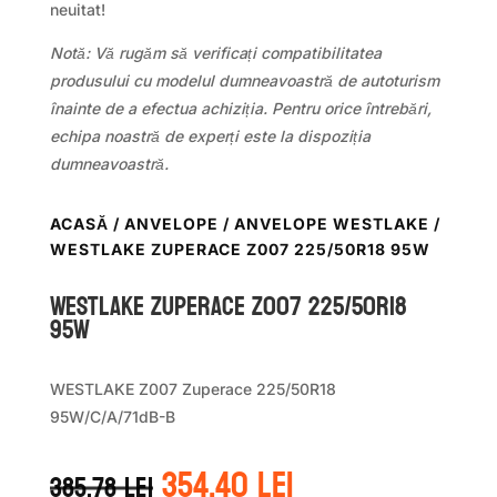
neuitat!
Notă: Vă rugăm să verificați compatibilitatea
produsului cu modelul dumneavoastră de autoturism
înainte de a efectua achiziția. Pentru orice întrebări,
echipa noastră de experți este la dispoziția
dumneavoastră.
ACASĂ
/
ANVELOPE
/
ANVELOPE WESTLAKE
/
WESTLAKE ZUPERACE Z007 225/50R18 95W
WestLake ZUPERACE Z007 225/50R18
95W
WESTLAKE Z007 Zuperace 225/50R18
95W/C/A/71dB-B
Prețul
Prețul
354.40
lei
385.78
lei