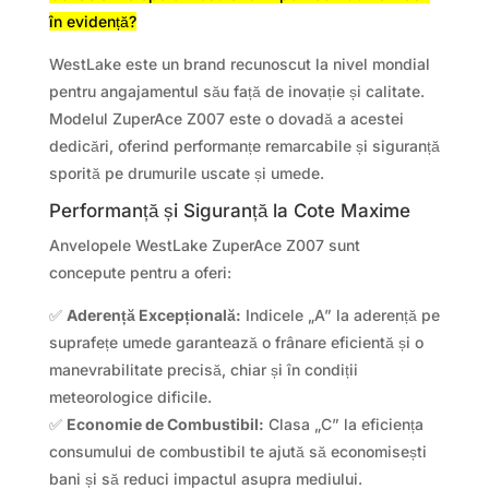
în evidență?
WestLake este un brand recunoscut la nivel mondial
pentru angajamentul său față de inovație și calitate.
Modelul ZuperAce Z007 este o dovadă a acestei
dedicări, oferind performanțe remarcabile și siguranță
sporită pe drumurile uscate și umede.
Performanță și Siguranță la Cote Maxime
Anvelopele WestLake ZuperAce Z007 sunt
concepute pentru a oferi:
✅
Aderență Excepțională:
Indicele „A” la aderență pe
suprafețe umede garantează o frânare eficientă și o
manevrabilitate precisă, chiar și în condiții
meteorologice dificile.
✅
Economie de Combustibil:
Clasa „C” la eficiența
consumului de combustibil te ajută să economisești
bani și să reduci impactul asupra mediului.