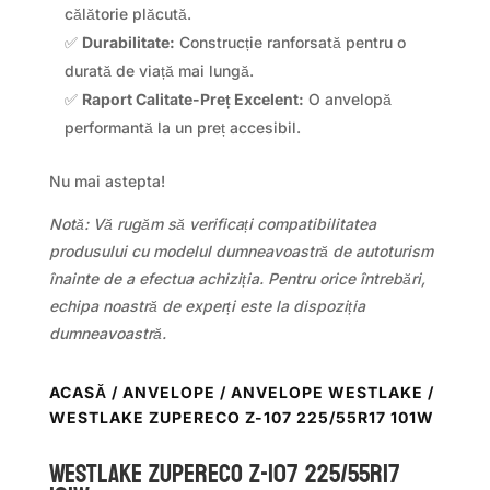
călătorie plăcută.
✅
Durabilitate:
Construcție ranforsată pentru o
durată de viață mai lungă.
✅
Raport Calitate-Preț Excelent:
O anvelopă
performantă la un preț accesibil.
Nu mai astepta!
Notă: Vă rugăm să verificați compatibilitatea
produsului cu modelul dumneavoastră de autoturism
înainte de a efectua achiziția. Pentru orice întrebări,
echipa noastră de experți este la dispoziția
dumneavoastră.
ACASĂ
/
ANVELOPE
/
ANVELOPE WESTLAKE
/
WESTLAKE ZUPERECO Z-107 225/55R17 101W
WestLake ZUPERECO Z-107 225/55R17