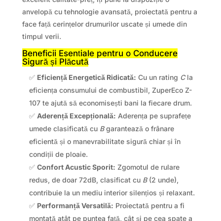
anvelopă cu tehnologie avansată, proiectată pentru a
face față cerințelor drumurilor uscate și umede din
timpul verii.
Beneficii Esențiale pentru o Conducere
Sigură și Plăcută
✅
Eficiență Energetică Ridicată:
Cu un rating
C
la
eficiența consumului de combustibil, ZuperEco Z-
107 te ajută să economisești bani la fiecare drum.
✅
Aderență Excepțională:
Aderența pe suprafețe
umede clasificată cu
B
garantează o frânare
eficientă și o manevrabilitate sigură chiar și în
condiții de ploaie.
✅
Confort Acustic Sporit:
Zgomotul de rulare
redus, de doar 72dB, clasificat cu
B
(2 unde),
contribuie la un mediu interior silențios și relaxant.
✅
Performanță Versatilă:
Proiectată pentru a fi
montată atât pe puntea față, cât și pe cea spate a