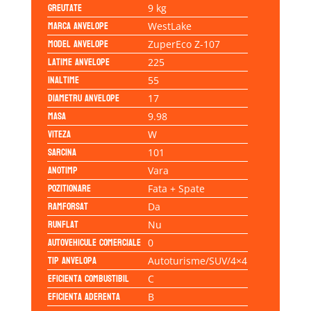
Greutate
9 kg
Marca anvelope
WestLake
Model anvelope
ZuperEco Z-107
Latime anvelope
225
Inaltime
55
Diametru anvelope
17
Masa
9.98
Viteza
W
Sarcina
101
Anotimp
Vara
Pozitionare
Fata + Spate
Ramforsat
Da
Runflat
Nu
Autovehicule comerciale
0
Tip anvelopa
Autoturisme/SUV/4×4
Eficienta Combustibil
C
Eficienta Aderenta
B