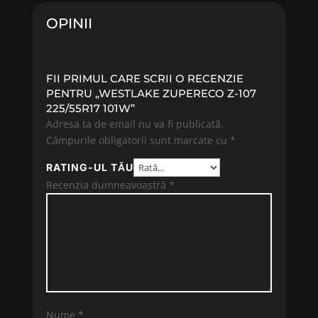
OPINII
FII PRIMUL CARE SCRII O RECENZIE
PENTRU „WESTLAKE ZUPERECO Z-107
225/55R17 101W”
Adresa ta de email nu va fi publicată.
Câmpurile obligatorii sunt marcate cu
*
RATING-UL TĂU
Recenzia dumneavoastră
*
Nume
*