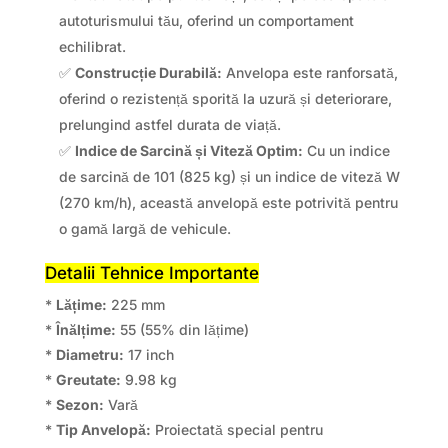
autoturismului tău, oferind un comportament
echilibrat.
✅
Construcție Durabilă:
Anvelopa este ranforsată,
oferind o rezistență sporită la uzură și deteriorare,
prelungind astfel durata de viață.
✅
Indice de Sarcină și Viteză Optim:
Cu un indice
de sarcină de 101 (825 kg) și un indice de viteză W
(270 km/h), această anvelopă este potrivită pentru
o gamă largă de vehicule.
Detalii Tehnice Importante
*
Lățime:
225 mm
*
Înălțime:
55 (55% din lățime)
*
Diametru:
17 inch
*
Greutate:
9.98 kg
*
Sezon:
Vară
*
Tip Anvelopă:
Proiectată special pentru