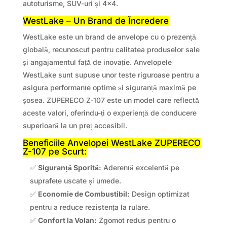
autoturisme, SUV-uri și 4×4.
WestLake – Un Brand de Încredere
WestLake este un brand de anvelope cu o prezență
globală, recunoscut pentru calitatea produselor sale
și angajamentul față de inovație. Anvelopele
WestLake sunt supuse unor teste riguroase pentru a
asigura performanțe optime și siguranță maximă pe
șosea. ZUPERECO Z-107 este un model care reflectă
aceste valori, oferindu-ți o experiență de conducere
superioară la un preț accesibil.
Beneficiile Anvelopei WestLake ZUPERECO
Z-107 pe Scurt:
✅
Siguranță Sporită:
Aderență excelentă pe
suprafețe uscate și umede.
✅
Economie de Combustibil:
Design optimizat
pentru a reduce rezistența la rulare.
✅
Confort la Volan:
Zgomot redus pentru o