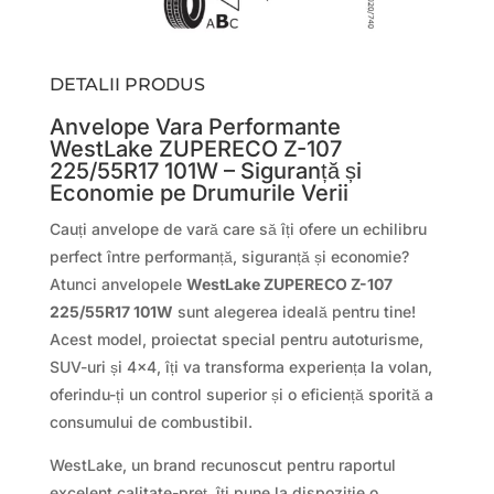
DETALII PRODUS
Anvelope Vara Performante
WestLake ZUPERECO Z-107
225/55R17 101W – Siguranță și
Economie pe Drumurile Verii
Cauți anvelope de vară care să îți ofere un echilibru
perfect între performanță, siguranță și economie?
Atunci anvelopele
WestLake ZUPERECO Z-107
225/55R17 101W
sunt alegerea ideală pentru tine!
Acest model, proiectat special pentru autoturisme,
SUV-uri și 4×4, îți va transforma experiența la volan,
oferindu-ți un control superior și o eficiență sporită a
consumului de combustibil.
WestLake, un brand recunoscut pentru raportul
excelent calitate-preț, îți pune la dispoziție o