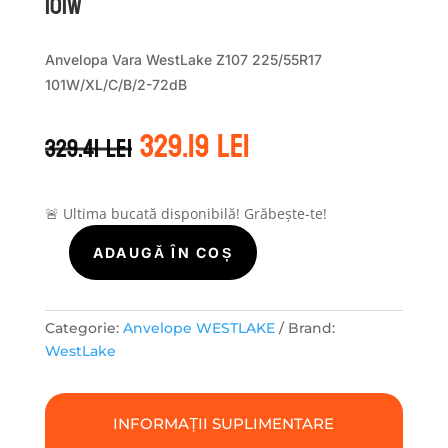
101W
Anvelopa Vara WestLake Z107 225/55R17
101W/XL/C/B/2-72dB
Prețul
Prețul
329.19
lei
329.41
lei
inițial
curent
a
este:
fost:
329.19 lei.
329.41 lei.
🚨 Ultima bucată disponibilă! Grăbește-te!
ADAUGĂ ÎN COȘ
Cantitate
WestLake
ZUPERECO
Z-
Categorie:
Anvelope WESTLAKE
Brand:
107
WestLake
225/55R17
101W
INFORMAȚII SUPLIMENTARE