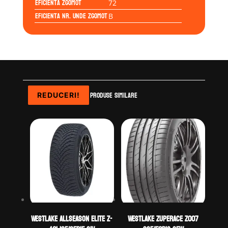
Eficienta Zgomot
72
Eficienta Nr. Unde Zgomot
B
Produse similare
REDUCERI!
REDUCERI!
REDUCERI!
REDUCERI!
WestLake ALLSEASON ELITE Z-
WestLake ZUPERACE Z007