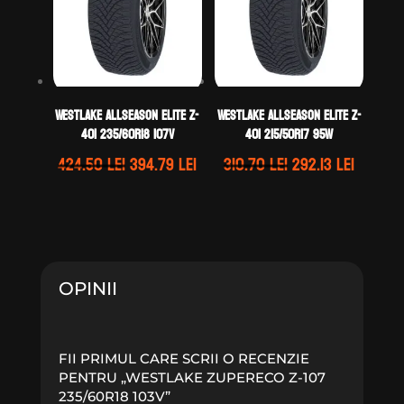
WestLake ALLSEASON ELITE Z-
WestLake ALLSEASON ELITE Z-
401 235/60R18 107V
401 215/50R17 95W
Prețul
Prețul
Prețul
Prețul
424.50
lei
394.79
lei
310.70
lei
292.13
lei
inițial
curent
inițial
curent
a
este:
a
este:
fost:
394.79 lei.
fost:
292.13 l
424.50 lei.
310.70 lei.
OPINII
FII PRIMUL CARE SCRII O RECENZIE
PENTRU „WESTLAKE ZUPERECO Z-107
235/60R18 103V”