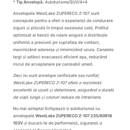
*
Tip Anvelopă:
Autoturisme/SUV/4×4
Anvelopele WestLake ZUPERECO Z-107 sunt
concepute pentru a oferi o experiență de conducere
sigură și plăcută în timpul sezonului cald. Profilul
optimizat al benzii de rulare asigură o distribuție
uniformă a presiunii pe suprafața de contact,
maximizând aderența și minimizând uzura. Canalele
largi și adânci evacuează eficient apa, reducând
riscul de acvaplanare pe carosabil umed.
Deși nu sunt anvelope ranforsate sau runflat,
WestLake ZUPERECO Z-107 oferă o rezistență
excelentă la uzură și deteriorare, asigurând o durată
de viață lungă și costuri reduse de întreținere.
Nu mai astepta! Echipează-ți autoturismul cu
anvelopele
WestLake ZUPERECO Z-107 235/60R18
103V
și bucură-te de performanță, siguranță și