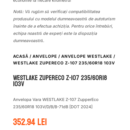
economie la fiecare kilometru!
Notă: Vă rugăm să verificați compatibilitatea
produsului cu modelul dumneavoastră de autoturism
înainte de a efectua achiziția. Pentru orice întrebări,
echipa noastră de experți este la dispoziția
dumneavoastră.
ACASĂ
/
ANVELOPE
/
ANVELOPE WESTLAKE
/
WESTLAKE ZUPERECO Z-107 235/60R18 103V
WestLake ZUPERECO Z-107 235/60R18
103V
Anvelopa Vara WESTLAKE Z-107 ZupperEco
235/60R18 103V/D/B/B-71dB [DOT 2024]
352.94
lei