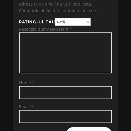
Adresa ta de email nu va fi publicată.
Câmpurile obligatorii sunt marcate cu
*
RATING-UL TĂU
Recenzia dumneavoastră
*
Nume
*
Email
*