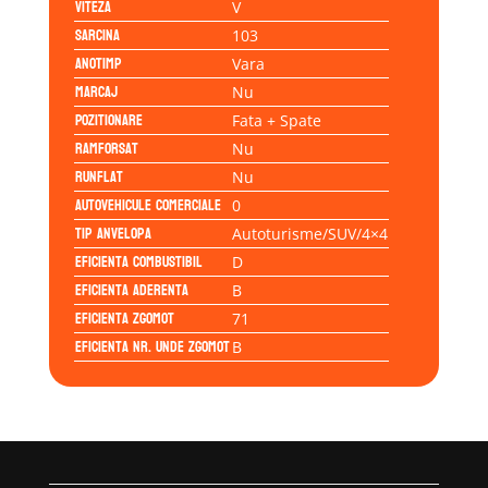
Viteza
V
Sarcina
103
Anotimp
Vara
Marcaj
Nu
Pozitionare
Fata + Spate
Ramforsat
Nu
Runflat
Nu
Autovehicule comerciale
0
Tip anvelopa
Autoturisme/SUV/4×4
Eficienta Combustibil
D
Eficienta Aderenta
B
Eficienta Zgomot
71
Eficienta Nr. Unde Zgomot
B