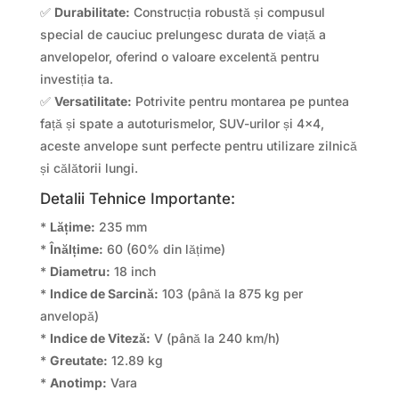
✅
Durabilitate:
Construcția robustă și compusul
special de cauciuc prelungesc durata de viață a
anvelopelor, oferind o valoare excelentă pentru
investiția ta.
✅
Versatilitate:
Potrivite pentru montarea pe puntea
față și spate a autoturismelor, SUV-urilor și 4×4,
aceste anvelope sunt perfecte pentru utilizare zilnică
și călătorii lungi.
Detalii Tehnice Importante:
*
Lățime:
235 mm
*
Înălțime:
60 (60% din lățime)
*
Diametru:
18 inch
*
Indice de Sarcină:
103 (până la 875 kg per
anvelopă)
*
Indice de Viteză:
V (până la 240 km/h)
*
Greutate:
12.89 kg
*
Anotimp:
Vara