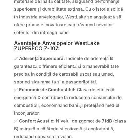
materiale de înaltă calitate, asigurând performanțe
superioare și durabilitate extinsă. Cu o istorie solidă
în industria anvelopelor, WestLake se angajează să
ofere produse inovatoare care răspund nevoilor
șoferilor din întreaga lume.
Avantajele Anvelopelor WestLake
ZUPERECO Z-107:
✅
Aderență Superioară:
Indicele de aderență
B
garantează o frânare eficientă și o manevrabilitate
precisă în condiții de carosabil uscat sau umed,
sporind siguranța ta și a pasagerilor tăi.
✅
Economie de Combustibil:
Clasa de eficiență
energetică
D
contribuie la reducerea consumului de
combustibil, economisind bani și protejând mediul
înconjurător.
✅
Confort Acustic:
Nivelul de zgomot de
71dB
(clasa
B) asigură o călătorie silențioasă și confortabilă,
reducând oboseala la volan.