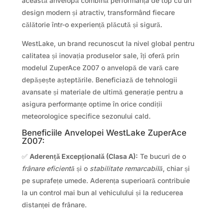
această anvelopă combină performanța de top cu un
design modern și atractiv, transformând fiecare
călătorie într-o experiență plăcută și sigură.
WestLake, un brand recunoscut la nivel global pentru
calitatea și inovația produselor sale, îți oferă prin
modelul ZuperAce Z007 o anvelopă de vară care
depășește așteptările. Beneficiază de tehnologii
avansate și materiale de ultimă generație pentru a
asigura performanțe optime în orice condiții
meteorologice specifice sezonului cald.
Beneficiile Anvelopei WestLake ZuperAce
Z007:
✅
Aderență Excepțională (Clasa A):
Te bucuri de o
frânare eficientă
și o
stabilitate remarcabilă
, chiar și
pe suprafețe umede. Aderența superioară contribuie
la un control mai bun al vehiculului și la reducerea
distanței de frânare.