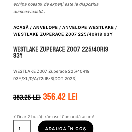
echipa noastră de experți este la dispoziția
dumneavoastră.
ACASĂ
/
ANVELOPE
/
ANVELOPE WESTLAKE
/
WESTLAKE ZUPERACE Z007 225/40R19 93Y
WestLake ZUPERACE Z007 225/40R19
93Y
WESTLAKE Z007 Zuperace 225/40R19
93Y/XL/D/A/72dB-B[DOT 2023]
Prețul
Prețul
356.42
lei
383.25
lei
inițial
curent
a
este:
fost:
356.42 lei.
383.25 lei.
⚡ Doar 2 bucăți rămase! Comandă acum!
Cantitate
WestLake
ADAUGĂ ÎN COȘ