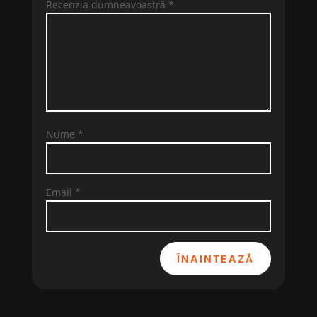
Recenzia dumneavoastră
*
Nume
*
Email
*
ÎNAINTEAZĂ