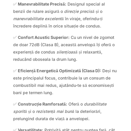
✅
Manevrabilitate Precisă:
Designul special al
benzii de rulare asigură o
direcție precisă
și o
manevrabilitate excelentă
în viraje, oferindu-ți
încredere deplină în orice situație de condus.
✅
Confort Acustic Superior:
Cu un nivel de zgomot
de doar 72dB (Clasa B), această anvelopă îți oferă o
experiență de condus
silențioasă
și relaxantă,
reducând oboseala la drum lung.
✅
Eficiență Energetică Optimizată (Clasa D):
Deși nu
este principalul focus, contribuie la un consum de
combustibil mai redus, ajutându-te să economisești
bani pe termen lung.
✅
Construcție Ramforsată:
Oferă o
durabilitate
sporită
și o
rezistență mai bună
la deteriorări,
prelungind durata de viață a anvelopei.
✅
Versatilitate:
Potrivită atât pentru puntea față, cât