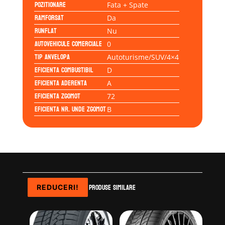
Pozitionare
Fata + Spate
Ramforsat
Da
Runflat
Nu
Autovehicule comerciale
0
Tip anvelopa
Autoturisme/SUV/4×4
Eficienta Combustibil
D
Eficienta Aderenta
A
Eficienta Zgomot
72
Eficienta Nr. Unde Zgomot
B
Produse similare
REDUCERI!
REDUCERI!
REDUCERI!
REDUCERI!