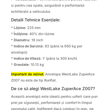
și pentru cea spate, asigurând o performanță
echilibrată a vehiculului.
Detalii Tehnice Esențiale:
*
Lățime:
225 mm
*
Înălțime:
40% din lățime
*
Diametru:
19 inch
*
Indice de Sarcină:
93 (până la 650 kg per
anvelopă)
*
Indice de Viteză:
Y (până la 300 km/h)
*
Greutate:
10.13 kg
Important de reținut:
Anvelopa WestLake ZuperAce
Z007 nu este de tip Runflat.
De ce să alegi WestLake ZuperAce Z007?
Această anvelopă este ideală pentru șoferii care pun
preț pe
siguranță
,
performanță
și
confort
în timpul
sezonului cald. Indiferent dacă conduci în oraș, pe