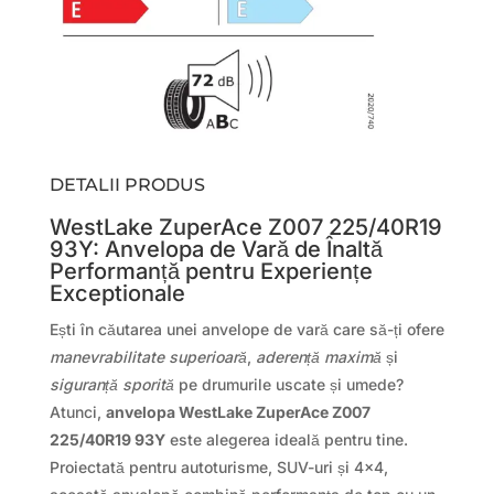
DETALII PRODUS
WestLake ZuperAce Z007 225/40R19
93Y: Anvelopa de Vară de Înaltă
Performanță pentru Experiențe
Exceptionale
Ești în căutarea unei anvelope de vară care să-ți ofere
manevrabilitate superioară
,
aderență maximă
și
siguranță sporită
pe drumurile uscate și umede?
Atunci,
anvelopa WestLake ZuperAce Z007
225/40R19 93Y
este alegerea ideală pentru tine.
Proiectată pentru autoturisme, SUV-uri și 4×4,