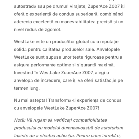
autostradă sau pe drumuri virajate, ZuperAce Z007 îți
oferă o experiență de condus superioară, combinând
aderența excelentă cu manevrabilitatea precisă și un
nivel redus de zgomot.
WestLake este un producător global cu o reputație
solidă pentru calitatea produselor sale. Anvelopele
WestLake sunt supuse unor teste riguroase pentru a
asigura performanțe optime și siguranță maximă.
Investind în WestLake ZuperAce Z007, alegi o
anvelopă de încredere, care îți va oferi satisfacție pe
termen lung.
Nu mai astepta! Transformă-ți experiența de condus
cu anvelopele WestLake ZuperAce Z007!
Notă: Vă rugăm să verificați compatibilitatea
produsului cu modelul dumneavoastră de autoturism
înainte de a efectua achiziția. Pentru orice întrebări,