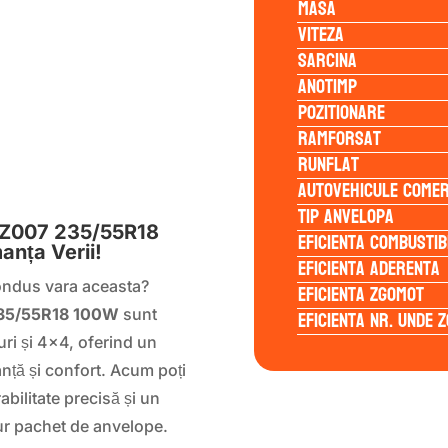
Masa
Viteza
Sarcina
Anotimp
Pozitionare
Ramforsat
Runflat
S
Autovehicule comer
Tip anvelopa
Z007 235/55R18
Eficienta Combustib
nța Verii!
Eficienta Aderenta
condus vara aceasta?
Eficienta Zgomot
Eficienta Nr. Unde 
35/55R18 100W
sunt
ri și 4×4, oferind un
anță și confort. Acum poți
bilitate precisă și un
gur pachet de anvelope.