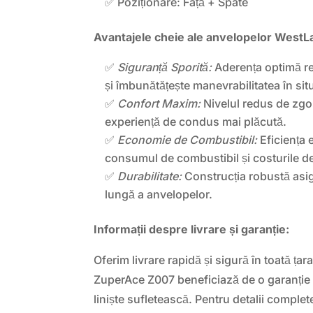
✅ Poziționare: Față + Spate
Avantajele cheie ale anvelopelor West
✅
Siguranță Sporită:
Aderența optimă re
și îmbunătățește manevrabilitatea în situ
✅
Confort Maxim:
Nivelul redus de zgo
experiență de condus mai plăcută.
✅
Economie de Combustibil:
Eficiența 
consumul de combustibil și costurile de 
✅
Durabilitate:
Construcția robustă asig
lungă a anvelopelor.
Informații despre livrare și garanție:
Oferim livrare rapidă și sigură în toată ț
ZuperAce Z007 beneficiază de o garanție e
liniște sufletească. Pentru detalii complet