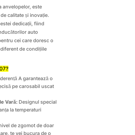
 anvelopelor, este
 calitate și inovație.
tei dedicații, fiind
nducătorilor auto
entru cei care doresc o
diferent de condițiile
007?
aderență A garantează o
recisă pe carosabil uscat
de Vară:
Designul special
anța la temperaturi
.
ivel de zgomot de doar
lare, te vei bucura de o