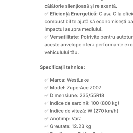
călătorie silențioasă și relaxantă.
✅
Eficiență Energetică:
Clasa C la efic
combustibil te ajută să economisești ba
impactul asupra mediului.
✅
Versatilitate:
Potrivite pentru autotu
aceste anvelope oferă performanțe excel
vehiculului tău.
Specificații tehnice:
✅ Marca: WestLake
✅ Model: ZuperAce Z007
✅ Dimensiune: 235/55R18
✅ Indice de sarcină: 100 (800 kg)
✅ Indice de viteză: W (270 km/h)
✅ Anotimp: Vară
✅ Greutate: 12.23 kg