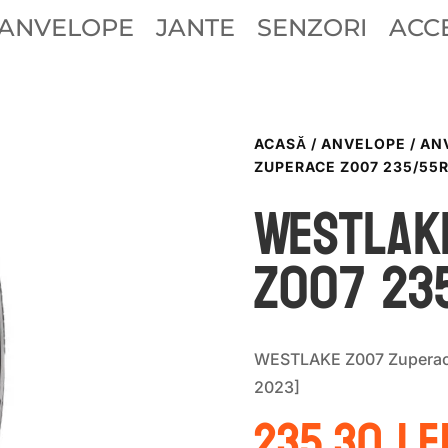
ANVELOPE
JANTE
SENZORI
ACCE
ACASĂ
/
ANVELOPE
/
AN
ZUPERACE Z007 235/55R
WestLak
Z007 23
WESTLAKE Z007 Zuperac
2023]
235.30
le