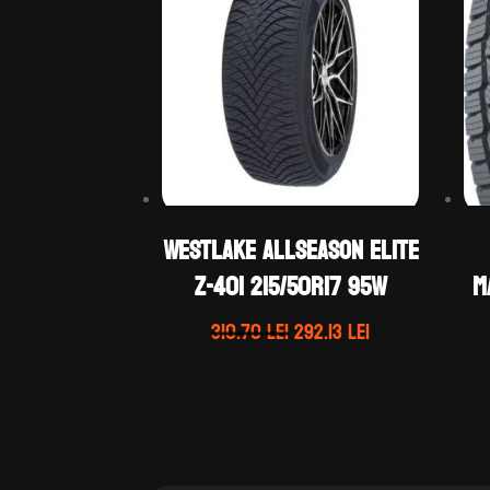
WestLake ALLSEASON ELITE
Z-401 215/50R17 95W
M
Prețul
Prețul
310.70
lei
292.13
lei
inițial
curent
a
este:
fost:
292.13 lei.
310.70 lei.