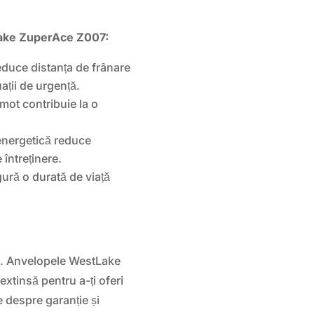
Lake ZuperAce Z007:
duce distanța de frânare
ații de urgență.
mot contribuie la o
energetică reduce
întreținere.
ură o durată de viață
ara. Anvelopele WestLake
xtinsă pentru a-ți oferi
e despre garanție și