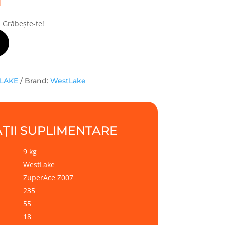
! Grăbește-te!
LAKE
Brand:
WestLake
ȚII SUPLIMENTARE
9 kg
WestLake
ZuperAce Z007
235
55
18