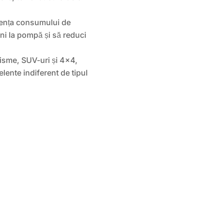
iența consumului de
ni la pompă și să reduci
risme, SUV-uri și 4×4,
ente indiferent de tipul