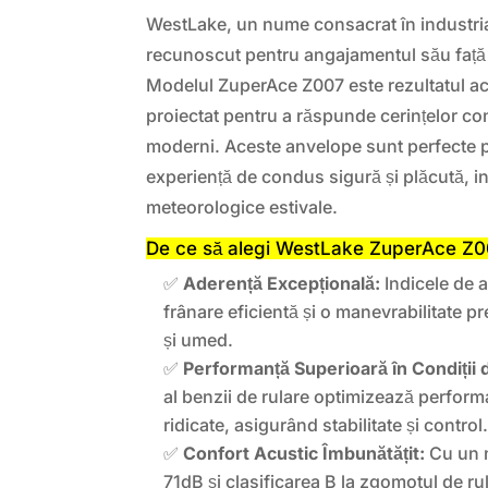
WestLake, un nume consacrat în industria
recunoscut pentru angajamentul său față de
Modelul ZuperAce Z007 este rezultatul aces
proiectat pentru a răspunde cerințelor co
moderni. Aceste anvelope sunt perfecte p
experiență de condus sigură și plăcută, in
meteorologice estivale.
De ce să alegi WestLake ZuperAce Z
✅
Aderență Excepțională:
Indicele de 
frânare eficientă și o manevrabilitate p
și umed.
✅
Performanță Superioară în Condiții 
al benzii de rulare optimizează perform
ridicate, asigurând stabilitate și control
✅
Confort Acustic Îmbunătățit:
Cu un n
71dB și clasificarea B la zgomotul de ru