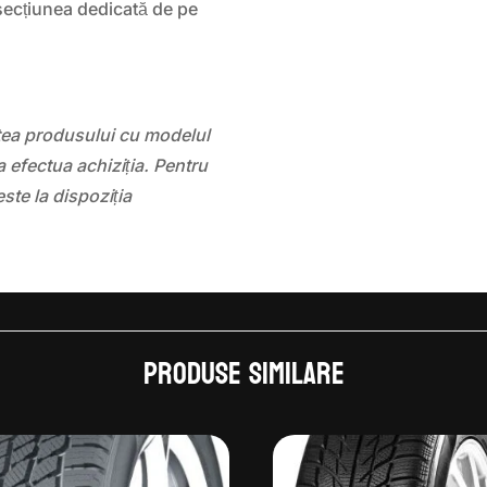
i secțiunea dedicată de pe
atea produsului cu modelul
 efectua achiziția. Pentru
este la dispoziția
Produse similare