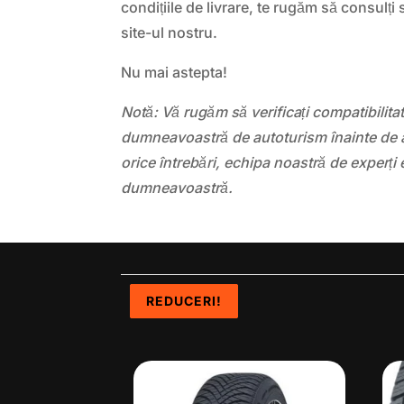
condițiile de livrare, te rugăm să consulț
site-ul nostru.
Nu mai astepta!
Notă: Vă rugăm să verificați compatibilit
dumneavoastră de autoturism înainte de a
orice întrebări, echipa noastră de experți 
dumneavoastră.
REDUCERI!
REDUCERI!
REDUCERI!
REDUCERI!