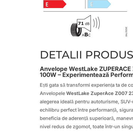
DETALII PRODU
Anvelope WestLake ZUPERACE 
100W – Experimentează Performa
Ești gata să transformi experiența ta de 
Anvelopele
WestLake ZuperAce Z007 2
alegerea ideală pentru autoturisme, SUV-u
echilibru perfect între performanță, sigur
beneficia de aderență superioară, manevra
nivel redus de zgomot, toate într-un sin