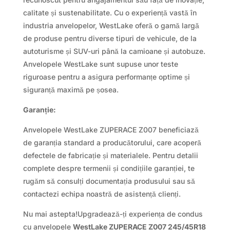
calitate și sustenabilitate. Cu o experiență vastă în
industria anvelopelor, WestLake oferă o gamă largă
de produse pentru diverse tipuri de vehicule, de la
autoturisme și SUV-uri până la camioane și autobuze.
Anvelopele WestLake sunt supuse unor teste
riguroase pentru a asigura performanțe optime și
siguranță maximă pe șosea.
Garanție:
Anvelopele WestLake ZUPERACE Z007 beneficiază
de garanția standard a producătorului, care acoperă
defectele de fabricație și materialele. Pentru detalii
complete despre termenii și condițiile garanției, te
rugăm să consulți documentația produsului sau să
contactezi echipa noastră de asistență clienți.
Nu mai astepta!Upgradează-ți experiența de condus
cu anvelopele
WestLake ZUPERACE Z007 245/45R18