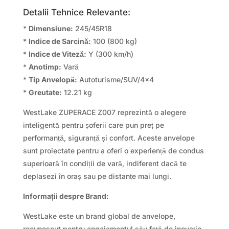
Detalii Tehnice Relevante:
*
Dimensiune:
245/45R18
*
Indice de Sarcină:
100 (800 kg)
*
Indice de Viteză:
Y (300 km/h)
*
Anotimp:
Vară
*
Tip Anvelopă:
Autoturisme/SUV/4×4
*
Greutate:
12.21 kg
WestLake ZUPERACE Z007 reprezintă o alegere
inteligentă pentru șoferii care pun preț pe
performanță, siguranță și confort. Aceste anvelope
sunt proiectate pentru a oferi o experiență de condus
superioară în condiții de vară, indiferent dacă te
deplasezi în oraș sau pe distanțe mai lungi.
Informații despre Brand:
WestLake este un brand global de anvelope,
recunoscut pentru angajamentul său față de inovație,