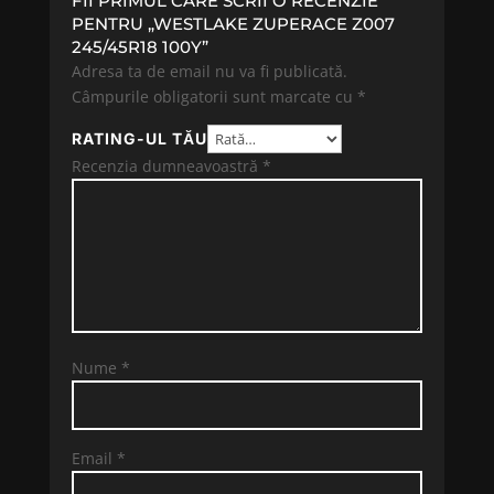
FII PRIMUL CARE SCRII O RECENZIE
PENTRU „WESTLAKE ZUPERACE Z007
245/45R18 100Y”
Adresa ta de email nu va fi publicată.
Câmpurile obligatorii sunt marcate cu
*
RATING-UL TĂU
Recenzia dumneavoastră
*
Nume
*
Email
*