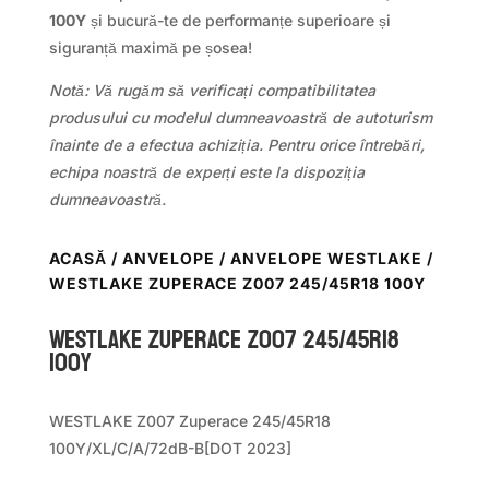
100Y
și bucură-te de performanțe superioare și
siguranță maximă pe șosea!
Notă: Vă rugăm să verificați compatibilitatea
produsului cu modelul dumneavoastră de autoturism
înainte de a efectua achiziția. Pentru orice întrebări,
echipa noastră de experți este la dispoziția
dumneavoastră.
ACASĂ
/
ANVELOPE
/
ANVELOPE WESTLAKE
/
WESTLAKE ZUPERACE Z007 245/45R18 100Y
WestLake ZUPERACE Z007 245/45R18
100Y
WESTLAKE Z007 Zuperace 245/45R18
100Y/XL/C/A/72dB-B[DOT 2023]