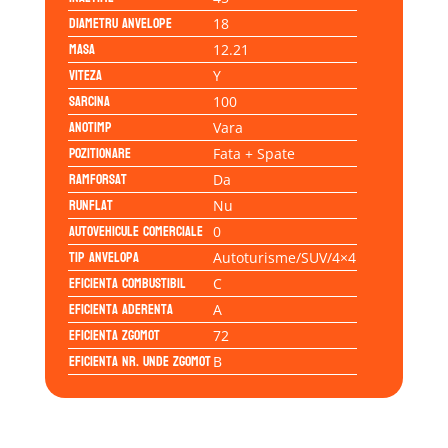
Diametru anvelope
18
Masa
12.21
Viteza
Y
Sarcina
100
Anotimp
Vara
Pozitionare
Fata + Spate
Ramforsat
Da
Runflat
Nu
Autovehicule comerciale
0
Tip anvelopa
Autoturisme/SUV/4×4
Eficienta Combustibil
C
Eficienta Aderenta
A
Eficienta Zgomot
72
Eficienta Nr. Unde Zgomot
B