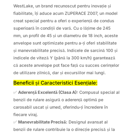
WestLake, un brand recunoscut pentru inovație și
fiabilitate, îți aduce acum ZUPERACE Z007, un model
creat special pentru a oferi o experiență de condus
superioară în condiții de vară. Cu o lățime de 245
mm, un profil de 45 și un diametru de 18 inch, aceste
anvelope sunt optimizate pentru a-ți oferi stabilitate
și manevrabilitate precisă. Indicele de sarcină 100 și
indicele de viteză Y (până la 300 km/h) garantează
că aceste anvelope pot face față cu succes cerințelor
de utilizare zilnică, dar și excursiilor mai lungi.
Beneficii și Caracteristici Esențiale:
✅
Aderență Excelentă (Clasa A):
Compusul special al
benzii de rulare asigură o aderență optimă pe
carosabil uscat și umed, oferindu-ți încredere în
fiecare viraj.
✅
Manevrabilitate Precisă:
Designul avansat al
benzii de rulare contribuie la o direcție precisă și la