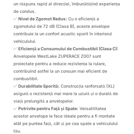
un răspuns rapid al direcției, îmbunătățind experiența
de condus.
✅
Nivel de Zgomot Redus:
Cu o eficiență a
zgomotului de 72 dB (Clasa B), aceste anvelope
contribuie la un confort acustic sporit în interiorul
vehiculului.
✅
Eficiență a Consumului de Combustibil (Clasa C):
Anvelopele WestLake ZUPERACE Z007 sunt
proiectate pentru a reduce rezistența la rulare,
contribuind astfel la un consum mai eficient de
combustibil.
✅
Durabilitate Sporită:
Construcția ranforsată (XL)
asigură o rezistență mai mare la uzură și o durată de
viață prelungită a anvelopelor.
✅
Potrivite pentru Față și Spate:
Versatilitatea
acestor anvelope le face ideale pentru a fi montate
atât pe puntea față, cât și pe cea spate a vehiculului
tău.