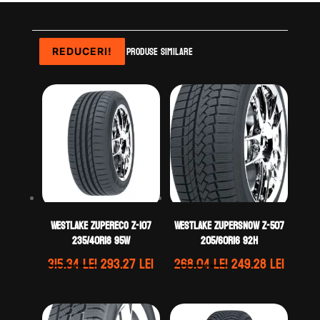
Produse similare
REDUCERI!
REDUCERI!
REDUCERI!
REDUCERI!
WestLake ZUPERECO Z-107
WestLake ZUPERSNOW Z-507
235/40R18 95W
205/60R16 92H
Prețul
Prețul
Prețul
Prețul
315.34
lei
293.27
lei
268.04
lei
249.28
lei
inițial
curent
inițial
curen
a
este:
a
este:
fost:
293.27 lei.
fost:
249.28 