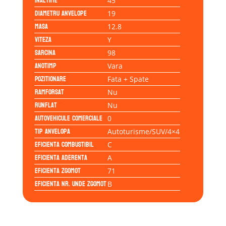
Inaltime
45
Diametru anvelope
19
Masa
12.8
Viteza
Y
Sarcina
98
Anotimp
Vara
Pozitionare
Fata + Spate
Ramforsat
Nu
Runflat
Nu
Autovehicule comerciale
0
Tip anvelopa
Autoturisme/SUV/4×4
Eficienta Combustibil
C
Eficienta Aderenta
A
Eficienta Zgomot
71
Eficienta Nr. Unde Zgomot
B