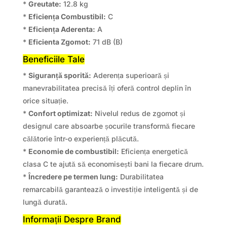
*
Greutate:
12.8 kg
*
Eficiența Combustibil:
C
*
Eficiența Aderenta:
A
*
Eficienta Zgomot:
71 dB (B)
Beneficiile Tale
*
Siguranță sporită:
Aderența superioară și
manevrabilitatea precisă îți oferă control deplin în
orice situație.
*
Confort optimizat:
Nivelul redus de zgomot și
designul care absoarbe șocurile transformă fiecare
călătorie într-o experiență plăcută.
*
Economie de combustibil:
Eficiența energetică
clasa C te ajută să economisești bani la fiecare drum.
*
Încredere pe termen lung:
Durabilitatea
remarcabilă garantează o investiție inteligentă și de
lungă durată.
Informații Despre Brand