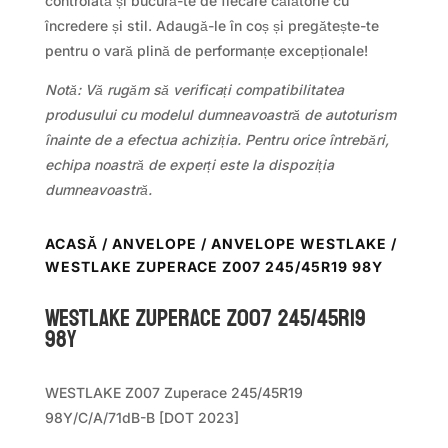
controlată și bucură-te de fiecare călătorie cu
încredere și stil. Adaugă-le în coș și pregătește-te
pentru o vară plină de performanțe excepționale!
Notă: Vă rugăm să verificați compatibilitatea
produsului cu modelul dumneavoastră de autoturism
înainte de a efectua achiziția. Pentru orice întrebări,
echipa noastră de experți este la dispoziția
dumneavoastră.
ACASĂ
/
ANVELOPE
/
ANVELOPE WESTLAKE
/
WESTLAKE ZUPERACE Z007 245/45R19 98Y
WestLake ZUPERACE Z007 245/45R19
98Y
WESTLAKE Z007 Zuperace 245/45R19
98Y/C/A/71dB-B [DOT 2023]