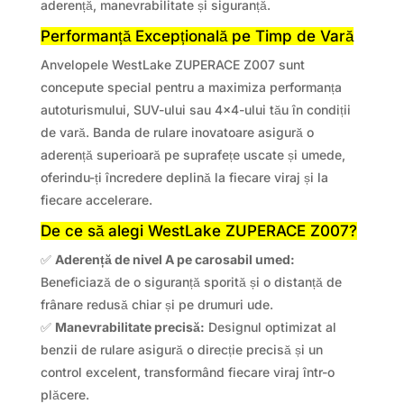
aderență, manevrabilitate și siguranță.
Performanță Excepțională pe Timp de Vară
Anvelopele WestLake ZUPERACE Z007 sunt
concepute special pentru a maximiza performanța
autoturismului, SUV-ului sau 4×4-ului tău în condiții
de vară. Banda de rulare inovatoare asigură o
aderență superioară pe suprafețe uscate și umede,
oferindu-ți încredere deplină la fiecare viraj și la
fiecare accelerare.
De ce să alegi WestLake ZUPERACE Z007?
✅
Aderență de nivel A pe carosabil umed:
Beneficiază de o siguranță sporită și o distanță de
frânare redusă chiar și pe drumuri ude.
✅
Manevrabilitate precisă:
Designul optimizat al
benzii de rulare asigură o direcție precisă și un
control excelent, transformând fiecare viraj într-o
plăcere.