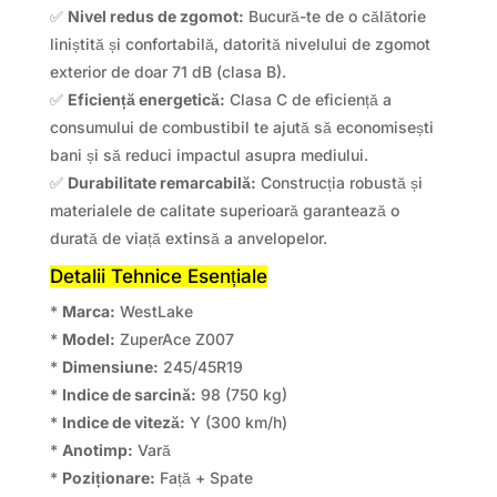
✅
Nivel redus de zgomot:
Bucură-te de o călătorie
liniștită și confortabilă, datorită nivelului de zgomot
exterior de doar 71 dB (clasa B).
✅
Eficiență energetică:
Clasa C de eficiență a
consumului de combustibil te ajută să economisești
bani și să reduci impactul asupra mediului.
✅
Durabilitate remarcabilă:
Construcția robustă și
materialele de calitate superioară garantează o
durată de viață extinsă a anvelopelor.
Detalii Tehnice Esențiale
*
Marca:
WestLake
*
Model:
ZuperAce Z007
*
Dimensiune:
245/45R19
*
Indice de sarcină:
98 (750 kg)
*
Indice de viteză:
Y (300 km/h)
*
Anotimp:
Vară
*
Poziționare:
Față + Spate