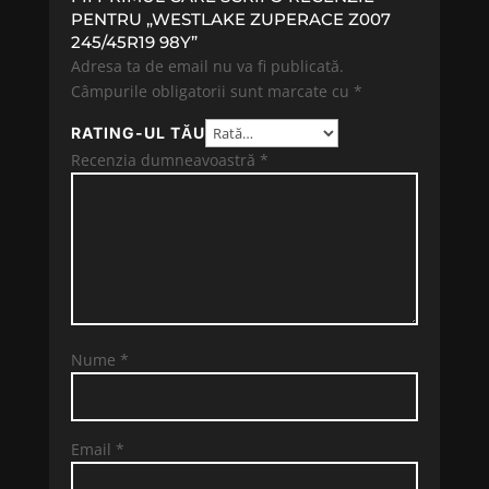
PENTRU „WESTLAKE ZUPERACE Z007
245/45R19 98Y”
Adresa ta de email nu va fi publicată.
Câmpurile obligatorii sunt marcate cu
*
RATING-UL TĂU
Recenzia dumneavoastră
*
Nume
*
Email
*