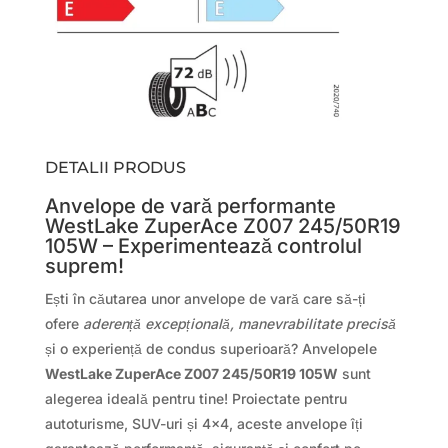
DETALII PRODUS
Anvelope de vară performante
WestLake ZuperAce Z007 245/50R19
105W – Experimentează controlul
suprem!
Ești în căutarea unor anvelope de vară care să-ți
ofere
aderență excepțională, manevrabilitate precisă
și o experiență de condus superioară? Anvelopele
WestLake ZuperAce Z007 245/50R19 105W
sunt
alegerea ideală pentru tine! Proiectate pentru
autoturisme, SUV-uri și 4×4, aceste anvelope îți