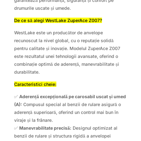
garantează performanță, siguranță și confort pe
drumurile uscate și umede.
De ce să alegi WestLake ZuperAce Z007?
WestLake este un producător de anvelope
recunoscut la nivel global, cu o reputație solidă
pentru calitate și inovație. Modelul ZuperAce Z007
este rezultatul unei tehnologii avansate, oferind o
combinație optimă de aderență, manevrabilitate și
durabilitate.
Caracteristici cheie:
✅
Aderență excepțională pe carosabil uscat și umed
(A):
Compusul special al benzii de rulare asigură o
aderență superioară, oferind un control mai bun în
viraje și la frânare.
✅
Manevrabilitate precisă:
Designul optimizat al
benzii de rulare și structura rigidă a anvelopei