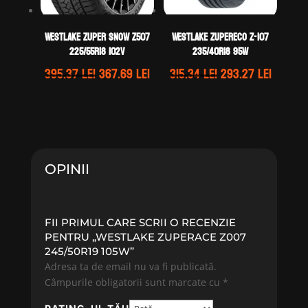
WestLake ZUPER SNOW Z507
WestLake ZUPERECO Z-107
225/55R18 102V
235/40R18 95W
Prețul
Prețul
Prețul
Prețul
395.37
lei
367.69
lei
315.34
lei
293.27
lei
inițial
curent
inițial
curent
a
este:
a
este:
fost:
367.69 lei.
fost:
293.27 
395.37 lei.
315.34 lei.
OPINII
FII PRIMUL CARE SCRII O RECENZIE
PENTRU „WESTLAKE ZUPERACE Z007
245/50R19 105W”
Adresa ta de email nu va fi publicată.
Câmpurile obligatorii sunt marcate cu
*