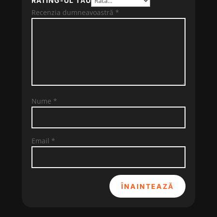
RATING-UL TĂU
Recenzia dumneavoastră
*
Nume
*
Email
*
ÎNAINTEAZĂ