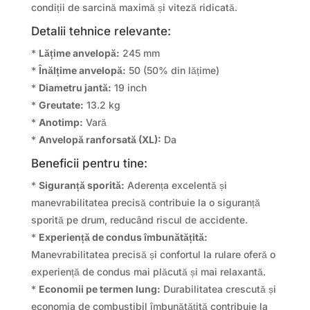
condiții de sarcină maximă și viteză ridicată.
Detalii tehnice relevante:
*
Lățime anvelopă:
245 mm
*
Înălțime anvelopă:
50 (50% din lățime)
*
Diametru jantă:
19 inch
*
Greutate:
13.2 kg
*
Anotimp:
Vară
*
Anvelopă ranforsată (XL):
Da
Beneficii pentru tine:
*
Siguranță sporită:
Aderența excelentă și
manevrabilitatea precisă contribuie la o siguranță
sporită pe drum, reducând riscul de accidente.
*
Experiență de condus îmbunătățită:
Manevrabilitatea precisă și confortul la rulare oferă o
experiență de condus mai plăcută și mai relaxantă.
*
Economii pe termen lung:
Durabilitatea crescută și
economia de combustibil îmbunătățită contribuie la