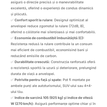
asigură o direcție precisă și o manevrabilitate
excelentă, oferind o experiență de condus dinamică
și plăcută.
✅
Confort sporit la rulare:
Designul optimizat al
anvelopei reduce zgomotul la rulare (72dB, B),
oferind o călătorie mai silențioasă și mai confortabilă.
✅
Economie de combustibil îmbunătățită (C):
Rezistența redusă la rulare contribuie la un consum
mai eficient de combustibil, economisind bani și
reducând emisiile de carbon.
✅
Durabilitate crescută:
Construcția ranforsată oferă
o rezistență sporită la uzură și deteriorare, prelungind
durata de viață a anvelopei.
✅
Potrivite pentru față și spate:
Pot fi montate pe
ambele punți ale autoturismului, SUV-ului sau 4×4-
ului tău.
✅
Indice de sarcină 105 (925 kg) și indice de viteză
W (270 km/h):
Asigură performanțe optime chiar și în