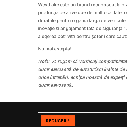
WestLake este un brand recunoscut la niv
producția de anvelope de înaltă calitate, of
durabile pentru o gamă largă de vehicule.
inovație și angajament față de siguranța r
alegerea potrivită pentru șoferii care cau
Nu mai astepta!
Notă: Vă rugăm să verificați compatibilit
dumneavoastră de autoturism înainte de a
orice întrebări, echipa noastră de experți 
dumneavoastră.
REDUCERI!
REDUCERI!
REDUCERI!
REDUCERI!