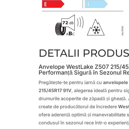
DETALII PRODU
Anvelope WestLake Z507 215/45
Performanță Sigură în Sezonul R
Pregătește-te pentru iarnă cu
anvelopele
215/45R17 91V
, alegerea ideală pentru si
drumurile acoperite de zăpadă și gheață.
create de producătorul de încredere
Wes
ofere aderență optimă și manevrabilitate
condusul în sezonul rece într-o experiență p