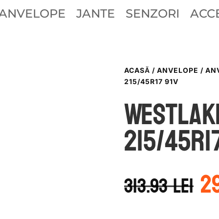
ANVELOPE
JANTE
SENZORI
ACCE
ACASĂ
/
ANVELOPE
/
AN
215/45R17 91V
WestLak
215/45R1
P
2
in
313.93
lei
a
f
31