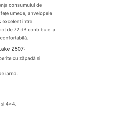
iența consumului de
afețe umede, anvelopele
excelent între
ot de 72 dB contribuie la
 confortabilă.
tLake Z507:
erite cu zăpadă și
de iarnă.
 și 4×4.