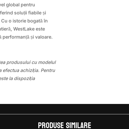
el global pentru
erind soluții fiabile și
 Cu o istorie bogată în
utieră, WestLake este
tă performanță și valoare.
atea produsului cu modelul
 efectua achiziția. Pentru
este la dispoziția
Produse similare