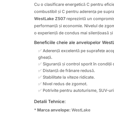
Cu o clasificare energetică C pentru efic
combustibil și C pentru aderența pe supr
WestLake Z507
reprezintă un compromis 
performanță și economie. Nivelul de zgom
o experiență de condus mai silențioasă și
Beneficiile cheie ale anvelopelor Wes
✅ Aderență excelentă pe suprafețe acop
gheață.
✅ Siguranță și control sporit în condiții 
✅ Distanță de frânare redusă.
✅ Stabilitate la viteze ridicate.
✅ Nivel redus de zgomot.
✅ Potrivite pentru autoturisme, SUV-uri
Detalii Tehnice:
*
Marca anvelope:
WestLake