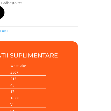
! Grăbește-te!
LAKE
ȚII SUPLIMENTARE
WestLake
Z507
215
45
17
10.08
V
91