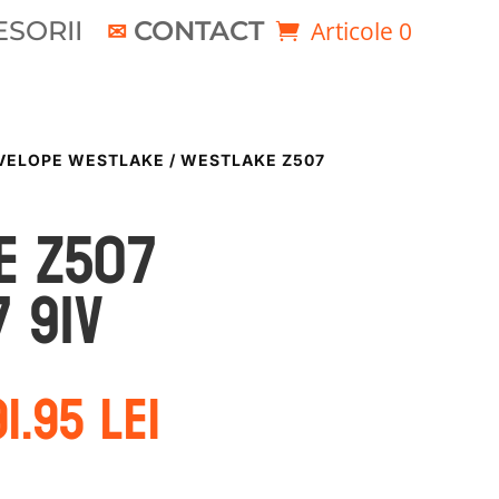
SORII
CONTACT
Articole 0
VELOPE WESTLAKE
/ WESTLAKE Z507
e Z507
7 91V
rețul
Prețul
91.95
lei
ițial
curent
este:
ost:
291.95 lei.
3.93 lei.