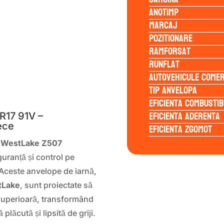
Anotimp
Marcaj
Pozitionare
Ramforsat
Runflat
Autovehicule comer
S
Tip anvelopa
Eficienta Combustib
Eficienta Aderenta
R17 91V –
ece
Eficienta Zgomot
 WestLake Z507
guranță și control pe
 Aceste anvelope de iarnă,
tLake
, sunt proiectate să
 superioară, transformând
lăcută și lipsită de griji.