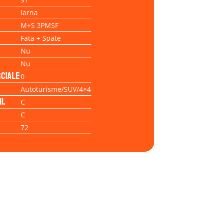
Iarna
M+S 3PMSF
Fata + Spate
Nu
Nu
ciale
0
Autoturisme/SUV/4×4
il
C
C
72