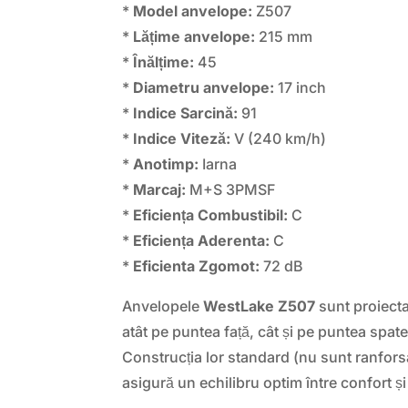
*
Model anvelope:
Z507
*
Lățime anvelope:
215 mm
*
Înălțime:
45
*
Diametru anvelope:
17 inch
*
Indice Sarcină:
91
*
Indice Viteză:
V (240 km/h)
*
Anotimp:
Iarna
*
Marcaj:
M+S 3PMSF
*
Eficiența Combustibil:
C
*
Eficiența Aderenta:
C
*
Eficienta Zgomot:
72 dB
Anvelopele
WestLake Z507
sunt proiecta
atât pe puntea față, cât și pe puntea spate
Construcția lor standard (nu sunt ranforsa
asigură un echilibru optim între confort ș