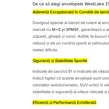
De ce să alegi anvelopele WestLake 
Aderență Excepțională în Condiții de Iarn
Designul special al benzii de rulare al an
marcat cu
M+S și 3PMSF
, garantează o 
zăpadă, gheață și noroi. Astfel, te bucuri 
redusă și de un control sporit al vehiculului
meteo dificile.
Siguranță și Stabilitate Sporite
Indicele de sarcină 91 și indicele de vite
indică faptul că aceste anvelope sunt cons
cerințelor autoturismelor, SUV-urilor și v
stabilitate și siguranță la viteze ridicate și
Eficiență și Performanță Echilibrată