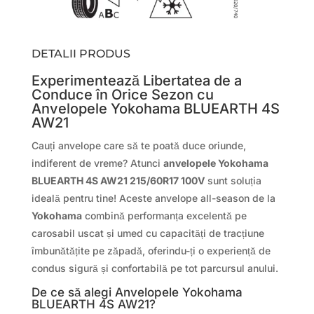
DETALII PRODUS
Experimentează Libertatea de a
Conduce în Orice Sezon cu
Anvelopele Yokohama BLUEARTH 4S
AW21
Cauți anvelope care să te poată duce oriunde,
indiferent de vreme? Atunci
anvelopele Yokohama
BLUEARTH 4S AW21 215/60R17 100V
sunt soluția
ideală pentru tine! Aceste anvelope all-season de la
Yokohama
combină performanța excelentă pe
carosabil uscat și umed cu capacități de tracțiune
îmbunătățite pe zăpadă, oferindu-ți o experiență de
condus sigură și confortabilă pe tot parcursul anului.
De ce să alegi Anvelopele Yokohama
BLUEARTH 4S AW21?