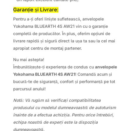
Garanție și Livrare:
Pentru a-ți oferi liniște sufletească, anvelopele
Yokohama BLUEARTH 4S AW21 vin cu o garanție
completă de producător. În plus, oferim opțiuni de
livrare rapidă și sigură direct la ușa ta sau la cel mai
apropiat centru de montaj partener.
Nu mai astepta!
Îmbunătățește-ți experiența de condus cu
anvelopele
Yokohama BLUEARTH 4S AW21
! Comandă acum și
bucură-te de siguranță, confort și performanță pe tot
parcursul anului!
Notă: Vă rugăm să verificați compatibilitatea
produsului cu modelul dumneavoastră de autoturism
înainte de a efectua achiziția. Pentru orice întrebări,
echipa noastră de experți este la dispoziția
dumneavoastră.