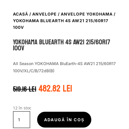
ACASĂ
/
ANVELOPE
/
ANVELOPE YOKOHAMA
/
YOKOHAMA BLUEARTH 4S AW21 215/60R17
100V
Yokohama BLUEARTH 4S AW21 215/60R17
100V
All Season YOKOHAMA BluEarth-4S AW21 215/60R17
100V/XL/C/B/72dB(B)
Prețul
Prețul
482.82
lei
519.16
lei
inițial
curent
a
este:
fost:
482.82 lei.
519.16 lei.
12 în stoc
Cantitate
Yokohama
ADAUGĂ ÎN COȘ
BLUEARTH