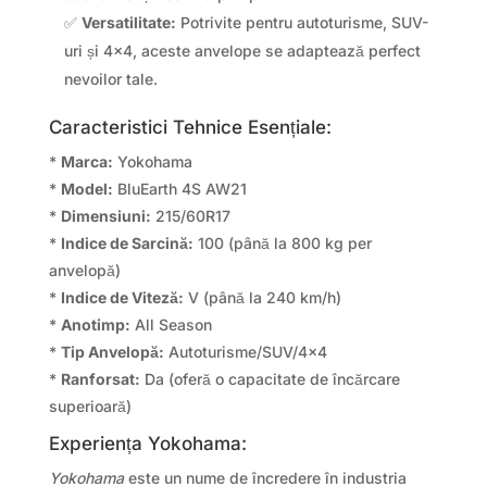
✅
Versatilitate:
Potrivite pentru autoturisme, SUV-
uri și 4×4, aceste anvelope se adaptează perfect
nevoilor tale.
Caracteristici Tehnice Esențiale:
*
Marca:
Yokohama
*
Model:
BluEarth 4S AW21
*
Dimensiuni:
215/60R17
*
Indice de Sarcină:
100 (până la 800 kg per
anvelopă)
*
Indice de Viteză:
V (până la 240 km/h)
*
Anotimp:
All Season
*
Tip Anvelopă:
Autoturisme/SUV/4×4
*
Ranforsat:
Da (oferă o capacitate de încărcare
superioară)
Experiența Yokohama:
Yokohama
este un nume de încredere în industria