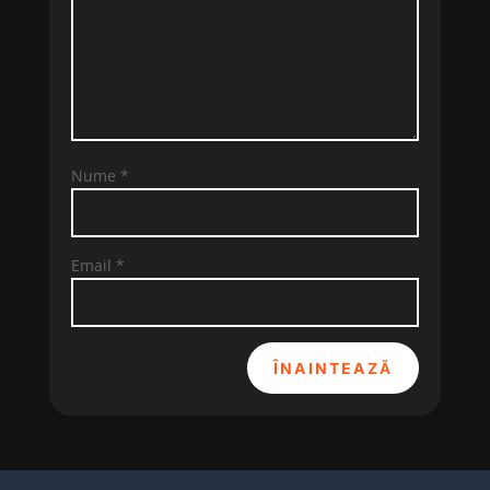
Nume
*
Email
*
ÎNAINTEAZĂ