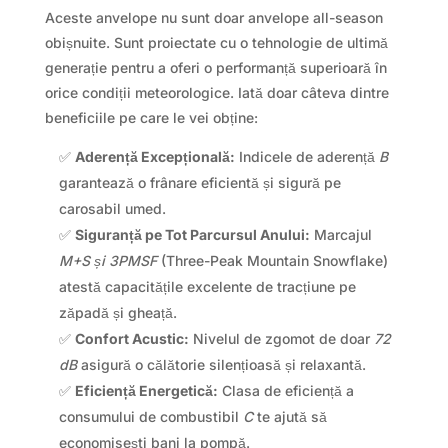
Aceste anvelope nu sunt doar anvelope all-season
obișnuite. Sunt proiectate cu o tehnologie de ultimă
generație pentru a oferi o performanță superioară în
orice condiții meteorologice. Iată doar câteva dintre
beneficiile pe care le vei obține:
✅
Aderență Excepțională:
Indicele de aderență
B
garantează o frânare eficientă și sigură pe
carosabil umed.
✅
Siguranță pe Tot Parcursul Anului:
Marcajul
M+S și 3PMSF
(Three-Peak Mountain Snowflake)
atestă capacitățile excelente de tracțiune pe
zăpadă și gheață.
✅
Confort Acustic:
Nivelul de zgomot de doar
72
dB
asigură o călătorie silențioasă și relaxantă.
✅
Eficiență Energetică:
Clasa de eficiență a
consumului de combustibil
C
te ajută să
economisești bani la pompă.