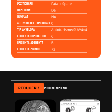
Pozitionare
Fata + Spate
Ramforsat
Da
Runflat
Nu
Autovehicule comerciale
0
Tip anvelopa
Autoturisme/SUV/4×4
Eficienta Combustibil
C
Eficienta Aderenta
B
Eficienta Zgomot
72
Produse similare
REDUCERI!
REDUCERI!
REDUCERI!
REDUCERI!