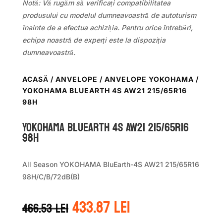
Notă: Vă rugăm să verificați compatibilitatea
produsului cu modelul dumneavoastră de autoturism
înainte de a efectua achiziția. Pentru orice întrebări,
echipa noastră de experți este la dispoziția
dumneavoastră.
ACASĂ
/
ANVELOPE
/
ANVELOPE YOKOHAMA
/
YOKOHAMA BLUEARTH 4S AW21 215/65R16
98H
Yokohama BLUEARTH 4S AW21 215/65R16
98H
All Season YOKOHAMA BluEarth-4S AW21 215/65R16
98H/C/B/72dB(B)
Prețul
Prețul
433.87
lei
466.53
lei
inițial
curent