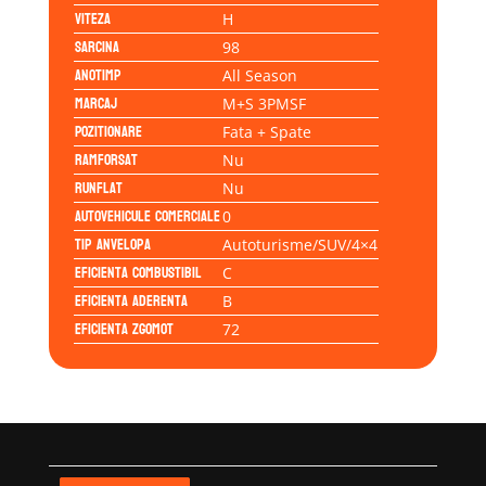
Viteza
H
Sarcina
98
Anotimp
All Season
Marcaj
M+S 3PMSF
Pozitionare
Fata + Spate
Ramforsat
Nu
Runflat
Nu
Autovehicule comerciale
0
Tip anvelopa
Autoturisme/SUV/4×4
Eficienta Combustibil
C
Eficienta Aderenta
B
Eficienta Zgomot
72