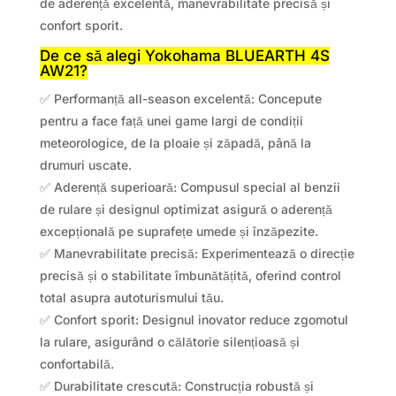
de aderență excelentă, manevrabilitate precisă și
confort sporit.
De ce să alegi Yokohama BLUEARTH 4S
AW21?
✅ Performanță
all-season excelentă: Concepute
pentru a face față unei game largi de condiții
meteorologice, de la ploaie și zăpadă, până la
drumuri uscate.
✅ Aderență superioară: Compusul special al benzii
de rulare și designul optimizat asigură o aderență
excepțională pe suprafețe umede și înzăpezite.
✅ Manevrabilitate precisă: Experimentează o direcție
precisă și o stabilitate îmbunătățită, oferind control
total asupra autoturismului tău.
✅ Confort sporit: Designul inovator reduce zgomotul
la rulare, asigurând o călătorie silențioasă și
confortabilă.
✅ Durabilitate crescută: Construcția robustă și