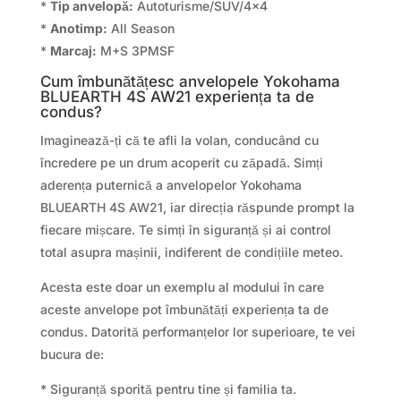
*
Tip anvelopă:
Autoturisme/SUV/4×4
*
Anotimp:
All Season
*
Marcaj:
M+S 3PMSF
Cum îmbunătățesc anvelopele Yokohama
BLUEARTH 4S AW21 experiența ta de
condus?
Imaginează-ți că te afli la volan, conducând cu
încredere pe un drum acoperit cu zăpadă. Simți
aderența puternică a anvelopelor Yokohama
BLUEARTH 4S AW21, iar direcția răspunde prompt la
fiecare mișcare. Te simți în siguranță și ai control
total asupra mașinii, indiferent de condițiile meteo.
Acesta este doar un exemplu al modului în care
aceste anvelope pot îmbunătăți experiența ta de
condus. Datorită performanțelor lor superioare, te vei
bucura de:
* Siguranță sporită pentru tine și familia ta.