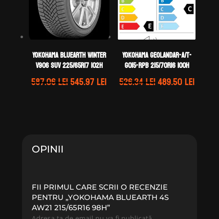
Yokohama BLUEARTH WINTER
Yokohama GEOLANDAR-A/T-
V906 SUV 225/65R17 102H
G015-RPB 215/70R16 100H
Prețul
Prețul
Prețul
Prețul
587.06
lei
545.97
lei
526.34
lei
489.50
lei
inițial
curent
inițial
curen
a
este:
a
este:
fost:
545.97 lei.
fost:
489.50 
587.06 lei.
526.34 lei.
OPINII
FII PRIMUL CARE SCRII O RECENZIE
PENTRU „YOKOHAMA BLUEARTH 4S
AW21 215/65R16 98H”
Adresa ta de email nu va fi publicată.