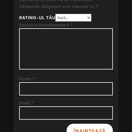
Câmpurile obligatorii sunt marcate cu
*
RATING-UL TĂU
Recenzia dumneavoastră
*
Nume
*
Email
*
ÎNAINTEAZĂ