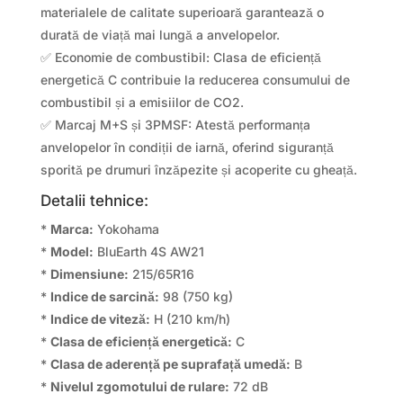
materialele de calitate superioară garantează o
durată de viață mai lungă a anvelopelor.
✅ Economie de combustibil: Clasa de eficiență
energetică C contribuie la reducerea consumului de
combustibil și a emisiilor de CO2.
✅ Marcaj M+S și 3PMSF: Atestă performanța
anvelopelor în condiții de iarnă, oferind siguranță
sporită pe drumuri înzăpezite și acoperite cu gheață.
Detalii tehnice:
*
Marca:
Yokohama
*
Model:
BluEarth 4S AW21
*
Dimensiune:
215/65R16
*
Indice de sarcină:
98 (750 kg)
*
Indice de viteză:
H (210 km/h)
*
Clasa de eficiență energetică:
C
*
Clasa de aderență pe suprafață umedă:
B
*
Nivelul zgomotului de rulare:
72 dB