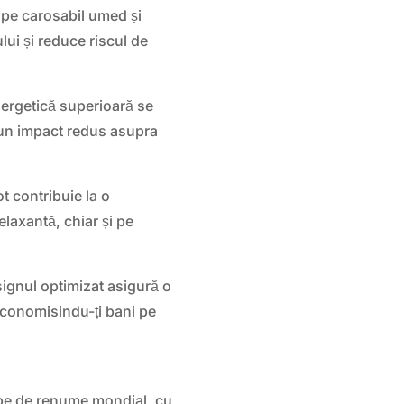
pe carosabil umed și
ului și reduce riscul de
nergetică superioară se
 un impact redus asupra
 contribuie la o
laxantă, chiar și pe
ignul optimizat asigură o
economisindu-ți bani pe
pe de renume mondial, cu