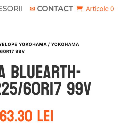
SORII
CONTACT
Articole 0
VELOPE YOKOHAMA
/ YOKOHAMA
60R17 99V
a BLUEARTH-
225/60R17 99V
rețul
Prețul
63.30
lei
nițial
curent
este:
ost:
563.30 lei.
05.70 lei.