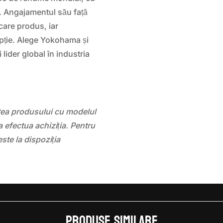
ă. Angajamentul său față
ecare produs, iar
pție. Alege Yokohama și
 lider global în industria
atea produsului cu modelul
 efectua achiziția. Pentru
este la dispoziția
Produse similare