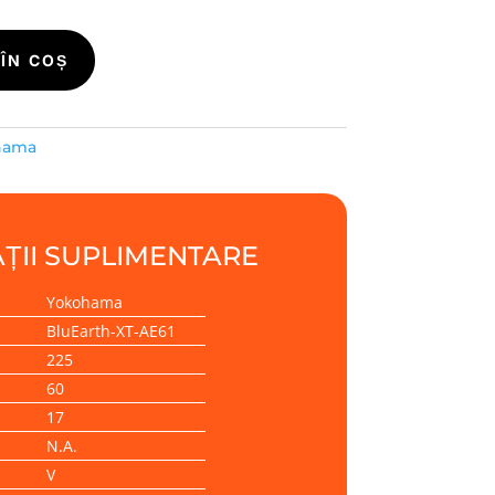
ÎN COȘ
hama
ȚII SUPLIMENTARE
Yokohama
BluEarth-XT-AE61
225
60
17
N.A.
V