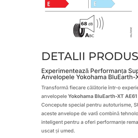
DETALII PRODU
Experimentează Performanța Sup
Anvelopele Yokohama BluEarth-
Transformă fiecare călătorie într-o experi
anvelopele
Yokohama BluEarth-XT AE61
Concepute special pentru autoturisme, SU
aceste anvelope de
vară
combină tehnolog
inteligent pentru a oferi performanțe rem
uscat și umed.