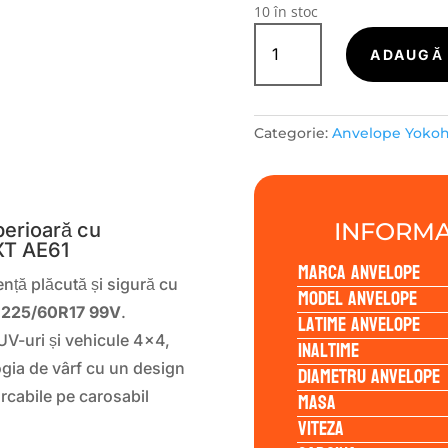
10 în stoc
Cantitate
Yokohama
ADAUGĂ 
BLUEARTH-
XT-
AE61
Categorie:
Anvelope Yoko
225/60R17
99V
S
INFORMA
erioară cu
XT AE61
Marca anvelope
ență plăcută și sigură cu
Model anvelope
 225/60R17 99V
.
Latime anvelope
V-uri și vehicule 4×4,
Inaltime
ia de vârf cu un design
Diametru anvelope
Masa
arcabile pe carosabil
Viteza