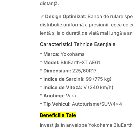
distanță.
✅
Design Optimizat:
Banda de rulare spe
distribuție uniformă a presiunii, ceea ce 
lentă și la o durată de viață mai lungă a a
Caracteristici Tehnice Esențiale
*
Marca:
Yokohama
*
Model:
BluEarth-XT AE61
*
Dimensiuni:
225/60R17
*
Indice de Sarcină:
99 (775 kg)
*
Indice de Viteză:
V (240 km/h)
*
Anotimp:
Vară
*
Tip Vehicul:
Autoturisme/SUV/4×4
Beneficiile Tale
Investiția în anvelope Yokohama BluEart