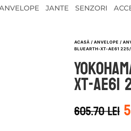
ANVELOPE
JANTE
SENZORI
ACCE
ACASĂ
/
ANVELOPE
/
AN
BLUEARTH-XT-AE61 225/
Yokoham
XT-AE61 
P
5
i
605.70
lei
a
f
6