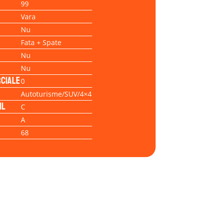
99
Vara
Nu
Fata + Spate
Nu
Nu
ciale
0
Autoturisme/SUV/4×4
il
C
A
68