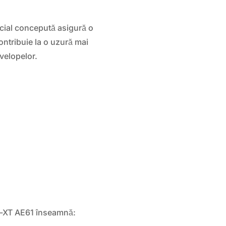
cial concepută asigură o
contribuie la o uzură mai
nvelopelor.
h-XT AE61 înseamnă: