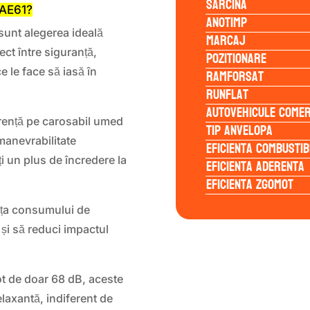
Sarcina
 AE61?
Anotimp
unt alegerea ideală
Marcaj
ect între siguranță,
Pozitionare
e le face să iasă în
Ramforsat
Runflat
Autovehicule comer
rență pe carosabil umed
Tip anvelopa
manevrabilitate
Eficienta Combustib
ți un plus de încredere la
Eficienta Aderenta
Eficienta Zgomot
nța consumului de
 și să reduci impactul
t de doar 68 dB, aceste
elaxantă, indiferent de