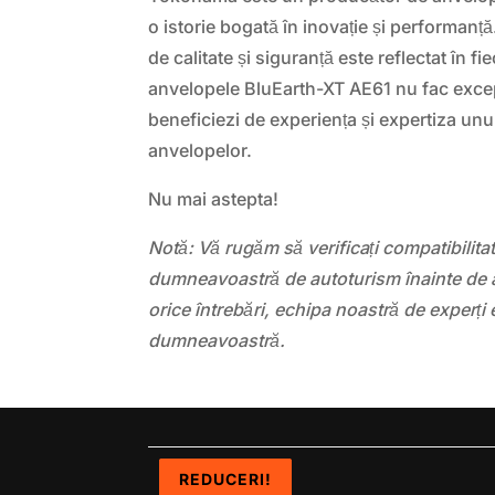
o istorie bogată în inovație și performanț
de calitate și siguranță este reflectat în fi
anvelopele BluEarth-XT AE61 nu fac exce
beneficiezi de experiența și expertiza unui
anvelopelor.
Nu mai astepta!
Notă: Vă rugăm să verificați compatibilit
dumneavoastră de autoturism înainte de a
orice întrebări, echipa noastră de experți 
dumneavoastră.
REDUCERI!
REDUCERI!
REDUCERI!
REDUCERI!