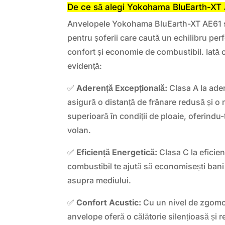
De ce să alegi Yokohama BluEarth-XT
Anvelopele Yokohama BluEarth-XT AE61 s
pentru șoferii care caută un echilibru perf
confort și economie de combustibil. Iată c
evidență:
✅
Aderență Excepțională:
Clasa A la ade
asigură o distanță de frânare redusă și o 
superioară în condiții de ploaie, oferindu-
volan.
✅
Eficiență Energetică:
Clasa C la eficie
combustibil te ajută să economisești bani
asupra mediului.
✅
Confort Acustic:
Cu un nivel de zgomo
anvelope oferă o călătorie silențioasă și r