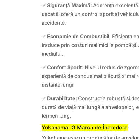
✅
Siguranță Maximă:
Aderența excelentă 
uscat îți oferă un control sporit al vehicul
accidente.
✅
Economie de Combustibil:
Eficiența e
traduce prin costuri mai mici la pompă și
mediului.
✅
Confort Sporit:
Nivelul redus de zgomot
experiență de condus mai plăcută și mai re
distanțe lungi.
✅
Durabilitate:
Construcția robustă și des
durată de viață mai lungă a anvelopelor, 
termen lung.
Yokohama: O Marcă de Încredere
Yokohama este un producător de anvelo