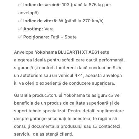
✅
Indice de sarcină:
103 (până la 875 kg per
anvelopă)
✅
Indice de viteză:
W (până la 270 km/h)
✅
Anotimp:
Vara
✅
Poziționare:
Față + Spate
Anvelopa
Yokohama BLUEARTH XT AE61
este
alegerea ideală pentru șoferii care caută performanță,
siguranță și confort. Indiferent dacă conduci un SUV,
un autoturism sau un vehicul 4×4, această anvelopă
îți va oferi o experiență de conducere superioară.
Garanția producătorului Yokohama te asigură că vei
beneficia de un produs de calitate superioară și de
suport tehnic specializat. Pentru detalii suplimentare
despre garanție și condițiile acesteia, te rugăm să
consulți documentația produsului sau să contactezi
serviciul de asistență clienți.