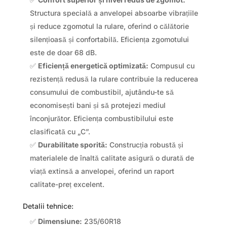
Structura specială a anvelopei absoarbe vibrațiile
și reduce zgomotul la rulare, oferind o călătorie
silențioasă și confortabilă. Eficiența zgomotului
este de doar 68 dB.
✅
Eficiență energetică optimizată:
Compusul cu
rezistență redusă la rulare contribuie la reducerea
consumului de combustibil, ajutându-te să
economisești bani și să protejezi mediul
înconjurător. Eficiența combustibilului este
clasificată cu „C”.
✅
Durabilitate sporită:
Construcția robustă și
materialele de înaltă calitate asigură o durată de
viață extinsă a anvelopei, oferind un raport
calitate-preț excelent.
Detalii tehnice:
✅
Dimensiune:
235/60R18