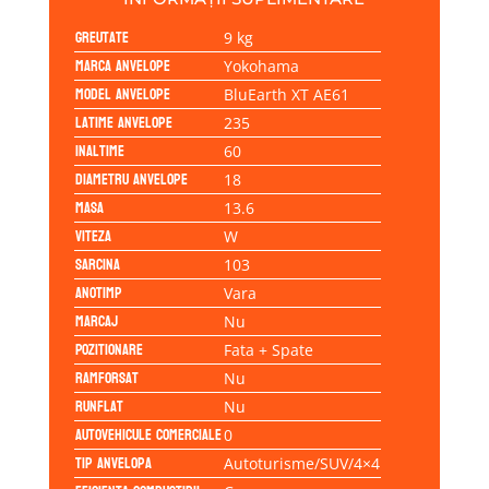
Greutate
9 kg
Marca anvelope
Yokohama
Model anvelope
BluEarth XT AE61
Latime anvelope
235
Inaltime
60
Diametru anvelope
18
Masa
13.6
Viteza
W
Sarcina
103
Anotimp
Vara
Marcaj
Nu
Pozitionare
Fata + Spate
Ramforsat
Nu
Runflat
Nu
Autovehicule comerciale
0
Tip anvelopa
Autoturisme/SUV/4×4