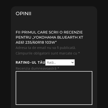
588.23 lei.
592.94 lei.
OPINII
FII PRIMUL CARE SCRII O RECENZIE
PENTRU „YOKOHAMA BLUEARTH XT
AE61 235/60R18 103W”
Adresa ta de email nu va fi publicată.
Câmpurile obligatorii sunt marcate cu
*
RATING-UL TĂU
Recenzia dumneavoastră
*