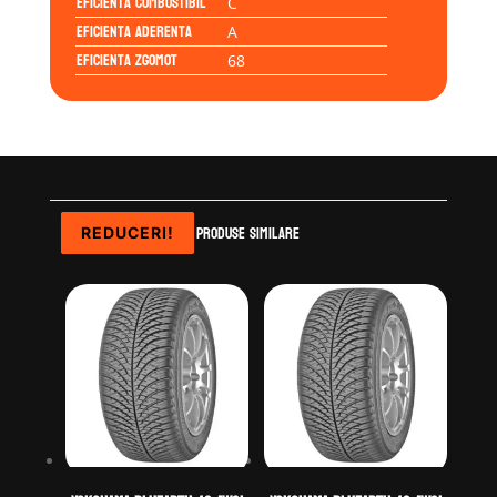
Eficienta Combustibil
C
Eficienta Aderenta
A
Eficienta Zgomot
68
Produse similare
REDUCERI!
REDUCERI!
REDUCERI!
REDUCERI!