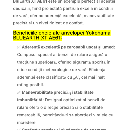
BluEarth XT AE61
este un exemplu perfect al acestei
dedicații, fiind proiectată pentru a excela în condiții
de vară, oferind aderență excelentă, manevrabilitate
precisă și un nivel ridicat de confort.
Beneficiile cheie ale anvelopei Yokohama
BLUEARTH XT AE61:
✅
Aderență excelentă pe carosabil uscat și umed:
Compusul special al benzii de rulare asigură o
tracțiune superioară, oferind siguranță sporită în
orice condiții meteorologice de vară. Eficiența
aderenței este clasificată cu „A”, cel mai înalt
rating posibil.
✅
Manevrabilitate precisă și stabilitate
îmbunătățită:
Designul optimizat al benzii de
rulare oferă o direcție precisă și o stabilitate
remarcabilă, permițându-ți să abordezi virajele cu
încredere.
✅
Confort superior și nivel redus de zgomot: