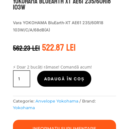
Yokohama BLUEARTH XT AE61 235/60R18
103W
Vara YOKOHAMA BluEarth-XT AE61 235/60R18
103W/C/A/68dB(A)
Prețul
Prețul
522.87
lei
562.23
lei
inițial
curent
a
este:
fost:
522.87 lei.
562.23 lei.
⚡ Doar 2 bucăți rămase! Comandă acum!
Cantitate
Yokohama
ADAUGĂ ÎN COȘ
BLUEARTH
XT
AE61
Categorie:
Anvelope Yokohama
Brand:
235/60R18
Yokohama
103W
INFORMAȚII SUPLIMENTARE