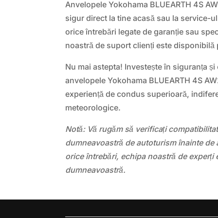
Anvelopele Yokohama BLUEARTH 4S AW21 s
sigur direct la tine acasă sau la service-u
orice întrebări legate de garanție sau spec
noastră de suport clienți este disponibilă 
Nu mai astepta! Investește în siguranța și
anvelopele Yokohama BLUEARTH 4S AW21
experiență de condus superioară, indifere
meteorologice.
Notă: Vă rugăm să verificați compatibilit
dumneavoastră de autoturism înainte de a
orice întrebări, echipa noastră de experți 
dumneavoastră.