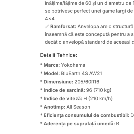
înălțime/lățime de 60 și un diametru de
se potrivesc perfect unei game largi de
4×4.
✅
Ramforsat:
Anvelopa are o structură 
înseamnă că este concepută pentru a s
decât o anvelopă standard de aceeași 
Detalii Tehnice:
*
Marca:
Yokohama
*
Model:
BluEarth 4S AW21
*
Dimensiune:
205/60R16
*
Indice de sarcină:
96 (710 kg)
*
Indice de viteză:
H (210 km/h)
*
Anotimp:
All Season
*
Eficiența consumului de combustibil:
*
Aderența pe suprafață umedă:
B