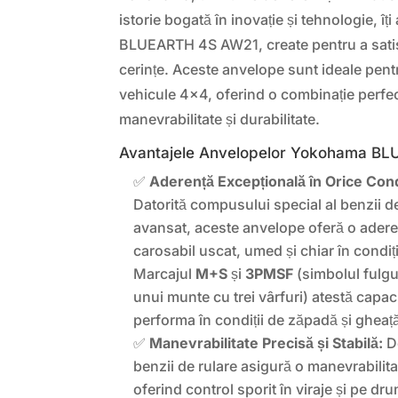
istorie bogată în inovație și tehnologie, 
BLUEARTH 4S AW21, create pentru a satis
cerințe. Aceste anvelope sunt ideale pent
vehicule 4×4, oferind o combinație perfe
manevrabilitate și durabilitate.
Avantajele Anvelopelor Yokohama B
✅
Aderență Excepțională în Orice Cond
Datorită compusului special al benzii de
avansat, aceste anvelope oferă o adere
carosabil uscat, umed și chiar în condiț
Marcajul
M+S
și
3PMSF
(simbolul fulgu
unui munte cu trei vârfuri) atestă capac
performa în condiții de zăpadă și gheaț
✅
Manevrabilitate Precisă și Stabilă:
De
benzii de rulare asigură o manevrabilitat
oferind control sporit în viraje și pe dr