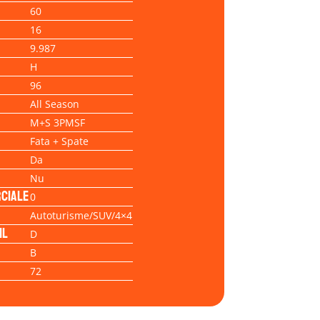
60
16
9.987
H
96
All Season
M+S 3PMSF
Fata + Spate
Da
Nu
ciale
0
Autoturisme/SUV/4×4
il
D
B
72