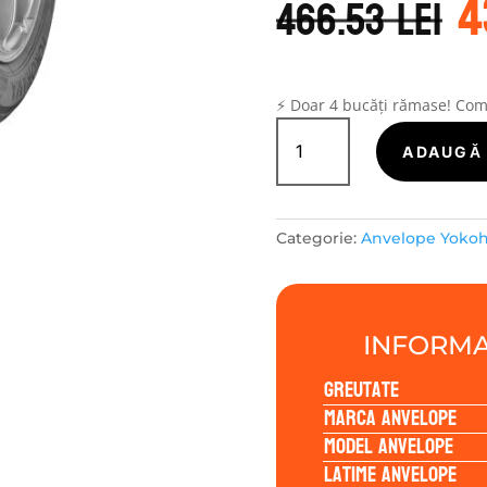
4
i
466.53
lei
a
f
4
⚡ Doar 4 bucăți rămase! Co
Cantitate
Yokohama
ADAUGĂ 
BLUEARTH
4S
AW21
Categorie:
Anvelope Yoko
205/60R16
96H
INFORMA
Greutate
Marca anvelope
Model anvelope
Latime anvelope