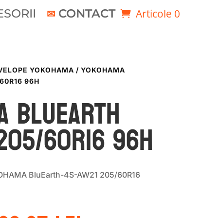
SORII
CONTACT
Articole 0
VELOPE YOKOHAMA
/ YOKOHAMA
60R16 96H
a BLUEARTH
205/60R16 96H
KOHAMA BluEarth-4S-AW21 205/60R16
rețul
Prețul