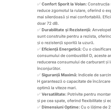
✅
Confort Sporit la Volan:
Construcția 
reduce zgomotul la rulare, oferind o e
mai silențioasă și mai confortabilă. Efi
doar 72 dB.
✅
Durabilitate și Rezistență:
Anvelope
sunt construite pentru a rezista, oferin
și o rezistență sporită la uzură.
✅
Eficiență Energetică:
Cu o clasificare
consumului de combustibil D, aceste an
reducerea consumului de carburant și l
înconjurător.
✅
Siguranță Maximă:
Indicele de sarcin
H garantează o capacitate de încărcare 
optimă la viteze mari.
✅
Versatilitate:
Potrivite pentru montare
și pe cea spate, oferind flexibilitate și e
✅
Dimensiuni Optime:
Cu o lățime de 