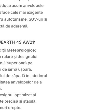
îți aduce acum anvelopele
face cele mai exigente
ru autoturisme, SUV-uri și
ctă de aderență,
LUEARTH 4S AW21:
iții Meteorologice:
 rulare și designului
nță superioară pe
ii de iarnă ușoară.
lui de zăpadă în interiorul
itatea anvelopelor de a
ă.
signul optimizat al
e precisă și stabilă,
umuri drepte.