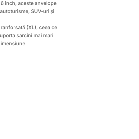
 16 inch, aceste anvelope
 autoturisme, SUV-uri și
ranforsată (XL), ceea ce
uporta sarcini mai mari
dimensiune.
D