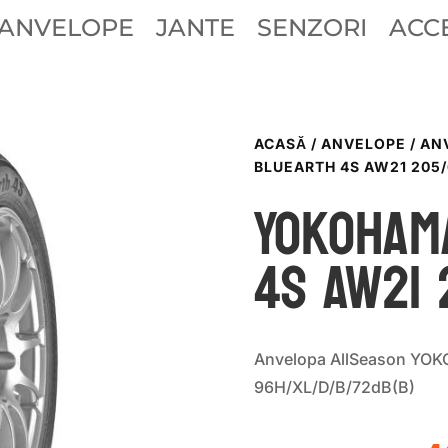
ANVELOPE
JANTE
SENZORI
ACCE
ACASĂ
/
ANVELOPE
/
AN
BLUEARTH 4S AW21 205/
Yokoham
4S AW21 
Anvelopa AllSeason YO
96H/XL/D/B/72dB(B)
P