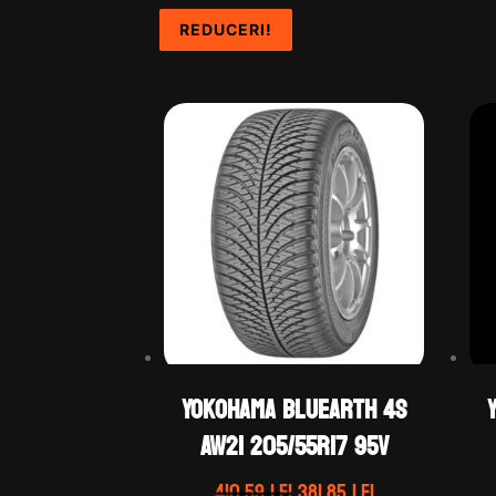
REDUCERI!
REDUCERI!
REDUCERI!
REDUCERI!
Yokohama BLUEARTH 4S
AW21 205/55R17 95V
Prețul
Prețul
410.59
lei
381.85
lei