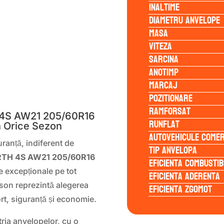
Inaltime
Diametru anvelope
Masa
Viteza
Sarcina
Anotimp
Marcaj
S
Pozitionare
Ramforsat
4S AW21 205/60R16
Runflat
n Orice Sezon
Autovehicule comer
ranță, indiferent de
Tip anvelopa
TH 4S AW21 205/60R16
Eficienta Combustib
e excepționale pe tot
Eficienta Aderenta
ason reprezintă alegerea
Eficienta Zgomot
ort, siguranță și economie.
ria anvelopelor, cu o