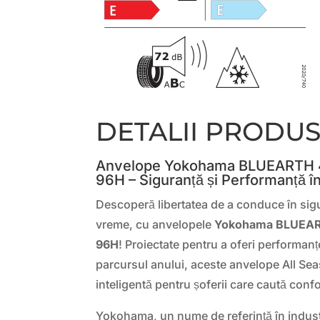
DETALII PRODU
Anvelope Yokohama BLUEARTH 
96H – Siguranță și Performanță î
Descoperă libertatea de a conduce în sigu
vreme, cu anvelopele
Yokohama BLUEAR
96H
! Proiectate pentru a oferi performanț
parcursul anului, aceste anvelope All Se
inteligentă pentru șoferii care caută conf
Yokohama, un nume de referință în indust