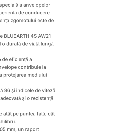
specială a anvelopelor
xperiență de conducere
ciența zgomotului este de
le BLUEARTH 4S AW21
d o durată de viață lungă
 de eficiență a
velope contribuie la
a protejarea mediului
ă 96 și indicele de viteză
adecvată și o rezistență
 atât pe puntea față, cât
chilibru.
205 mm, un raport