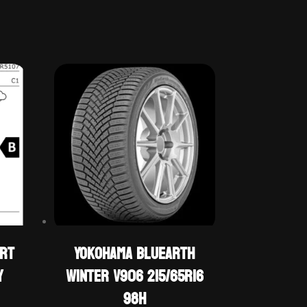
ORT
Yokohama BLUEARTH
Y
WINTER V906 215/65R16
98H
Prețul