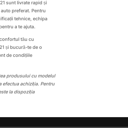
unt livrate rapid și
l auto preferat. Pentru
ificații tehnice, echipa
pentru a te ajuta.
 confortul tău cu
 și bucură-te de o
nt de condițiile
atea produsului cu modelul
 efectua achiziția. Pentru
este la dispoziția