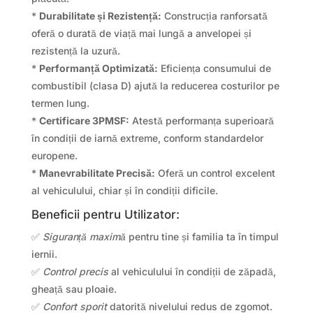
*
Durabilitate și Rezistență:
Construcția ranforsată
oferă o durată de viață mai lungă a anvelopei și
rezistență la uzură.
*
Performanță Optimizată:
Eficiența consumului de
combustibil (clasa D) ajută la reducerea costurilor pe
termen lung.
*
Certificare 3PMSF:
Atestă performanța superioară
în condiții de iarnă extreme, conform standardelor
europene.
*
Manevrabilitate Precisă:
Oferă un control excelent
al vehiculului, chiar și în condiții dificile.
Beneficii pentru Utilizator:
✅
Siguranță maximă
pentru tine și familia ta în timpul
iernii.
✅
Control precis
al vehiculului în condiții de zăpadă,
gheață sau ploaie.
✅
Confort sporit
datorită nivelului redus de zgomot.