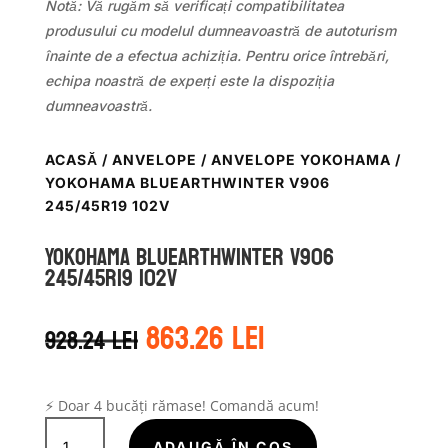
Notă: Vă rugăm să verificați compatibilitatea
produsului cu modelul dumneavoastră de autoturism
înainte de a efectua achiziția. Pentru orice întrebări,
echipa noastră de experți este la dispoziția
dumneavoastră.
ACASĂ
/
ANVELOPE
/
ANVELOPE YOKOHAMA
/
YOKOHAMA BLUEARTHWINTER V906
245/45R19 102V
Yokohama BLUEARTHWINTER V906
245/45R19 102V
Prețul
Prețul
863.26
lei
928.24
lei
inițial
curent
a
este:
fost:
863.26 lei.
928.24 lei.
⚡ Doar 4 bucăți rămase! Comandă acum!
Cantitate
ADAUGĂ ÎN COȘ