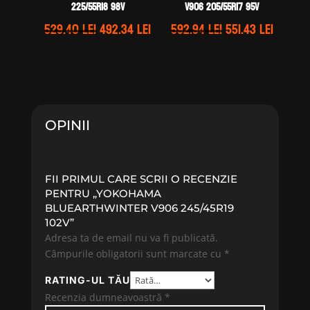
225/55R18 98V
V906 205/55R17 95V
Prețul
Prețul
Prețul
Prețul
529.40
lei
492.34
lei
592.94
lei
551.43
lei
inițial
curent
inițial
curent
a
este:
a
este:
fost:
492.34 lei.
fost:
551.43 l
529.40 lei.
592.94 lei.
OPINII
FII PRIMUL CARE SCRII O RECENZIE
PENTRU „YOKOHAMA
BLUEARTHWINTER V906 245/45R19
102V”
Adresa ta de email nu va fi publicată.
Câmpurile obligatorii sunt marcate cu
*
RATING-UL TĂU
Recenzia dumneavoastră
*