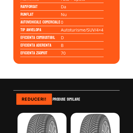
Ramforsat
Da
Runflat
Nu
Autovehicule comerciale
0
Tip anvelopa
Autoturisme/SUV/4×4
Eficienta Combustibil
D
Eficienta Aderenta
B
Eficienta Zgomot
70
Produse similare
REDUCERI!
REDUCERI!
REDUCERI!
REDUCERI!