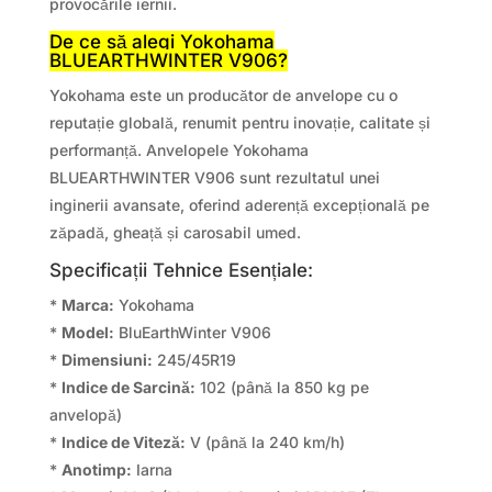
provocările iernii.
De ce să alegi Yokohama
BLUEARTHWINTER V906?
Yokohama este un producător de anvelope cu o
reputație globală, renumit pentru inovație, calitate și
performanță. Anvelopele Yokohama
BLUEARTHWINTER V906 sunt rezultatul unei
inginerii avansate, oferind aderență excepțională pe
zăpadă, gheață și carosabil umed.
Specificații Tehnice Esențiale:
*
Marca:
Yokohama
*
Model:
BluEarthWinter V906
*
Dimensiuni:
245/45R19
*
Indice de Sarcină:
102 (până la 850 kg pe
anvelopă)
*
Indice de Viteză:
V (până la 240 km/h)
*
Anotimp:
Iarna