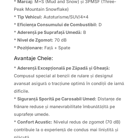
*
Marcaj:
M+S (Mud and Snow) și 3PMSF (Three-
Peak Mountain Snowflake)
*
Tip Vehicul:
Autoturisme/SUV/4×4
*
Eficiența Consumului de Combustibil:
D
*
Aderență pe Suprafață Umedă:
B
*
Nivel de Zgomot:
70 dB
*
Poziționare:
Față + Spate
Avantaje Cheie:
*
Aderență Excepțională pe Zăpadă și Gheață:
Compusul special al benzii de rulare și designul
avansat asigură o tracțiune optimă în condiții de iarnă
dificile.
*
Siguranță Sporită pe Carosabil Umed:
Distanțe de
frânare reduse și manevrabilitate îmbunătățită pe
suprafețe umede.
*
Confort Acustic:
Nivelul redus de zgomot (70 dB)
contribuie la o experiență de condus mai liniștită și
plăcută.