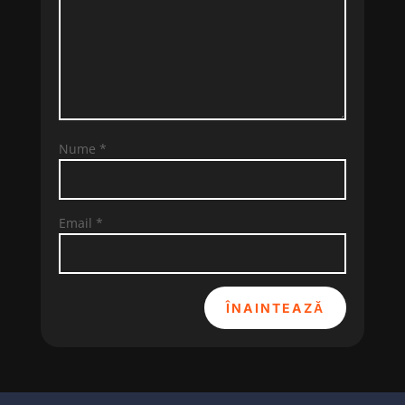
Nume
*
Email
*
ÎNAINTEAZĂ