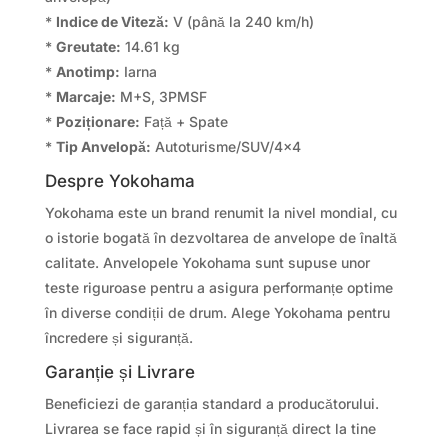
*
Indice de Viteză:
V (până la 240 km/h)
*
Greutate:
14.61 kg
*
Anotimp:
Iarna
*
Marcaje:
M+S, 3PMSF
*
Poziționare:
Față + Spate
*
Tip Anvelopă:
Autoturisme/SUV/4×4
Despre Yokohama
Yokohama este un brand renumit la nivel mondial, cu
o istorie bogată în dezvoltarea de anvelope de înaltă
calitate. Anvelopele Yokohama sunt supuse unor
teste riguroase pentru a asigura performanțe optime
în diverse condiții de drum. Alege Yokohama pentru
încredere și siguranță.
Garanție și Livrare
Beneficiezi de garanția standard a producătorului.
Livrarea se face rapid și în siguranță direct la tine