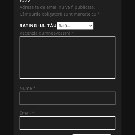
102V”
Adresa ta de email nu va fi publicată.
Câmpurile obligatorii sunt marcate cu
*
RATING-UL TĂU
Recenzia dumneavoastră
*
Nume
*
Email
*