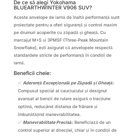
De ce să alegi Yokohama
BLUEARTHWINTER V906 SUV?
Aceste anvelope de iarnă de înaltă performanță sunt
proiectate pentru a oferi siguranță și control maxim
pe drumuri acoperite cu zăpadă și gheață. Cu
marcajul M+S și 3PMSF (Three-Peak Mountain
Snowflake), ești asigurat că anvelopele respectă
standardele stricte de performanță în condiții de
iarnă.
Beneficii cheie:
✅
Aderență Excepțională pe Zăpadă și Gheață:
Compusul special al cauciucului și designul
avansat al benzii de rulare asigură o tracțiune
optimă, reducând distanța de frânare și
îmbunătățind manevrabilitatea.
✅
Manevrabilitate Precisă:
Beneficiază de un
control superior al direcției, chiar și în condiții de