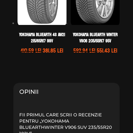
Yokohama BLUEARTH 4S AW21
Yokohama BLUEARTH WINTER
215/65R17 99V
V906 205/55R17 95V
Prețul
Prețul
Prețul
Prețul
410.59
lei
381.85
lei
592.94
lei
551.43
lei
inițial
curent
inițial
curent
a
este:
a
este:
fost:
381.85 lei.
fost:
551.43 l
410.59 lei.
592.94 lei.
OPINII
FII PRIMUL CARE SCRII O RECENZIE
PENTRU „YOKOHAMA
BLUEARTHWINTER V906 SUV 235/55R20