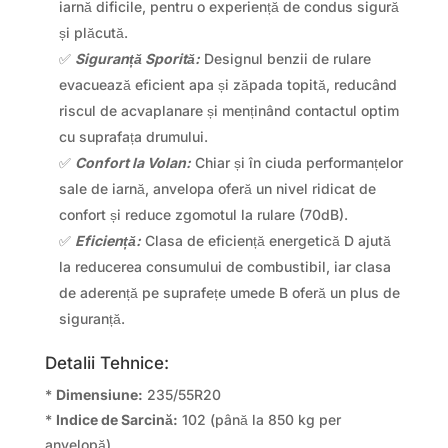
iarnă dificile, pentru o experiență de condus sigură
și plăcută.
✅
Siguranță Sporită:
Designul benzii de rulare
evacuează eficient apa și zăpada topită, reducând
riscul de acvaplanare și menținând contactul optim
cu suprafața drumului.
✅
Confort la Volan:
Chiar și în ciuda performanțelor
sale de iarnă, anvelopa oferă un nivel ridicat de
confort și reduce zgomotul la rulare (70dB).
✅
Eficiență:
Clasa de eficiență energetică D ajută
la reducerea consumului de combustibil, iar clasa
de aderență pe suprafețe umede B oferă un plus de
siguranță.
Detalii Tehnice:
*
Dimensiune:
235/55R20
*
Indice de Sarcină:
102 (până la 850 kg per
anvelopă)