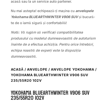
acasă sau la un service auto partener.
Nu mai astepta! echipează-ți mașina cu
anvelopele
Yokohama BLUEARTHWINTER V906 SUV
și bucură-
te de o iarnă sigură și confortabilă!
Notă: Vă rugăm să verificați compatibilitatea
produsului cu modelul dumneavoastră de autoturism
înainte de a efectua achiziția. Pentru orice întrebări,
echipa noastră de experți este la dispoziția
dumneavoastră.
ACASĂ
/
ANVELOPE
/
ANVELOPE YOKOHAMA
/
YOKOHAMA BLUEARTHWINTER V906 SUV
235/55R20 102V
Yokohama BLUEARTHWINTER V906 SUV
235/55R20 102V