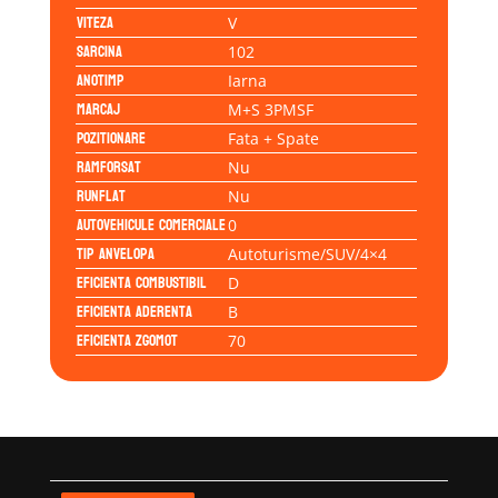
Viteza
V
Sarcina
102
Anotimp
Iarna
Marcaj
M+S 3PMSF
Pozitionare
Fata + Spate
Ramforsat
Nu
Runflat
Nu
Autovehicule comerciale
0
Tip anvelopa
Autoturisme/SUV/4×4
Eficienta Combustibil
D
Eficienta Aderenta
B
Eficienta Zgomot
70