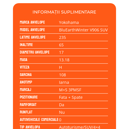
108H
INFORMAȚII SUPLIMENTARE
Marca anvelope
Yokohama
Model anvelope
BluEarthWinter V906 SUV
Latime anvelope
235
Inaltime
65
Diametru anvelope
17
Masa
13.18
Viteza
H
Sarcina
108
Anotimp
Iarna
Marcaj
M+S 3PMSF
Pozitionare
Fata + Spate
Ramforsat
Da
Runflat
Nu
Autovehicule comerciale
0
Tip anvelopa
Autoturisme/SUV/4×4