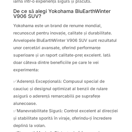
iarnă într-o experiență sigură și plăcută.
De ce să alegi Yokohama BluEarthWinter
V906 SUV?
Yokohama este un brand de renume mondial,
recunoscut pentru inovație, calitate și durabilitate.
Anvelopele BluEarthWinter V906 SUV sunt rezultatul
unor cercetări avansate, oferind performanțe
superioare și un raport calitate-preț excelent. Iată
doar câteva dintre beneficiile pe care le vei
experimenta:
✅Aderență Excepțională: Compusul special de
cauciuc și designul optimizat al benzii de rulare
asigură o aderență remarcabilă pe suprafețe
alunecoase.
✅Manevrabilitate Sigură: Control excelent al direcției
și stabilitate sporită în viraje, oferindu-ți încredere
deplină la volan.