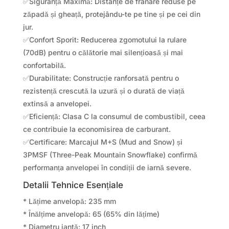
✅Siguranță Maximă: Distanțe de frânare reduse pe
zăpadă și gheață, protejându-te pe tine și pe cei din
jur.
✅Confort Sporit: Reducerea zgomotului la rulare
(70dB) pentru o călătorie mai silențioasă și mai
confortabilă.
✅Durabilitate: Construcție ranforsată pentru o
rezistență crescută la uzură și o durată de viață
extinsă a anvelopei.
✅Eficiență: Clasa C la consumul de combustibil, ceea
ce contribuie la economisirea de carburant.
✅Certificare: Marcajul M+S (Mud and Snow) și
3PMSF (Three-Peak Mountain Snowflake) confirmă
performanța anvelopei în condiții de iarnă severe.
Detalii Tehnice Esențiale
* Lățime anvelopă: 235 mm
* Înălțime anvelopă: 65 (65% din lățime)
* Diametru jantă: 17 inch