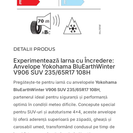
DETALII PRODUS
Experimentează Iarna cu Încredere:
Anvelope Yokohama BluEarthWinter
V906 SUV 235/65R17 108H
Pregătește-te pentru iarnă cu anvelopele
Yokohama
BluEarthWinter V906 SUV 235/65R17 108H
,
partenerul ideal pentru siguranță și performanță
optimă în condiții meteo dificile. Concepute special
pentru SUV-uri și autoturisme 4×4, aceste anvelope
îți oferă aderență superioară pe zăpadă, gheață și
carosabil umed, transformând condusul pe timp de