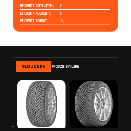
Eficienta Combustibil
C
Eficienta Aderenta
B
Eficienta Zgomot
70
Produse similare
REDUCERI!
REDUCERI!
REDUCERI!
REDUCERI!