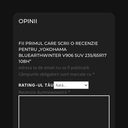
fost:
612.69 lei.
fost:
547.05 
658.81 lei.
588.23 lei.
OPINII
FII PRIMUL CARE SCRII O RECENZIE
PENTRU „YOKOHAMA
BLUEARTHWINTER V906 SUV 235/65R17
108H”
Adresa ta de email nu va fi publicată.
Câmpurile obligatorii sunt marcate cu
*
RATING-UL TĂU
Recenzia dumneavoastră
*