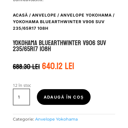
ACASĂ
/
ANVELOPE
/
ANVELOPE YOKOHAMA
/
YOKOHAMA BLUEARTHWINTER V906 SUV
235/65R17 108H
Yokohama BLUEARTHWINTER V906 SUV
235/65R17 108H
Prețul
Prețul
640.12
lei
688.30
lei
inițial
curent
a
este:
fost:
640.12 lei.
688.30 lei.
12 în stoc
Cantitate
Yokohama
ADAUGĂ ÎN COȘ
BLUEARTHWINTER
V906
SUV
Categorie:
Anvelope Yokohama
235/65R17