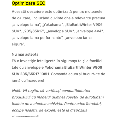
Optimizare SEO
Această descriere este optimizată pentru motoarele
de căutare, incluzând cuvinte cheie relevante precum
„anvelope iarna”, „Yokohama”, „BluEarthWinter V906
SUV”, „235/65R17”, „anvelope SUV”, „anvelope 4×4”,
„anvelope iarna performante”, „anvelope iarna
sigure”.
Nu mai astepta!
Fă o investiție inteligentă în siguranța ta și a familiei
tale cu anvelopele
Yokohama BluEarthWinter V906
SUV 235/65R17 108H
. Comandă acum și bucură-te de
iarnă cu încredere!
Notă: Vă rugăm să verificați compatibilitatea
produsului cu modelul dumneavoastră de autoturism
înainte de a efectua achiziția. Pentru orice întrebări,
echipa noastră de experți este la dispoziția
dumneavoastră.