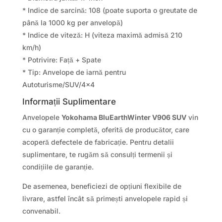
* Indice de sarcină: 108 (poate suporta o greutate de
până la 1000 kg per anvelopă)
* Indice de viteză: H (viteza maximă admisă 210
km/h)
* Potrivire: Față + Spate
* Tip: Anvelope de iarnă pentru
Autoturisme/SUV/4×4
Informații Suplimentare
Anvelopele
Yokohama BluEarthWinter V906 SUV
vin
cu o garanție completă, oferită de producător, care
acoperă defectele de fabricație. Pentru detalii
suplimentare, te rugăm să consulți termenii și
condițiile de garanție.
De asemenea, beneficiezi de opțiuni flexibile de
livrare, astfel încât să primești anvelopele rapid și
convenabil.