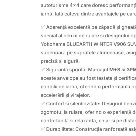
autoturisme 4×4 care doresc performanță
iarnă. Iată câteva dintre avantajele pe care
✅ Aderență excelentă pe zăpadă și gheaț
special al benzii de rulare și designului o
Yokohama BLUEARTH WINTER V906 SUV o
superioară pe suprafețe alunecoase, asig
precisă și sigură.
✅ Siguranță sporită: Marcajul
M+S și 3P
aceste anvelope au fost testate și certifica
condiții de iarnă, oferind o performanță op
accelerării și virajelor.
✅ Confort și silențiozitate: Designul benz
zgomotul la rulare, oferind o experiență
confortabilă și relaxantă, chiar și pe dista
✅ Durabilitate: Construcția ranforsată asi