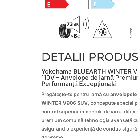
DETALII PRODU
Yokohama BLUEARTH WINTER V
110V – Anvelope de iarnă Premiu
Performanță Excepțională
Pregătește-te pentru iarnă cu
anvelopel
WINTER V906 SUV
, concepute special pe
control superior în condiții de iarnă dific
premium combină tehnologia avansată cu
asigurând o experiență de condus sigură ș
de vreme.