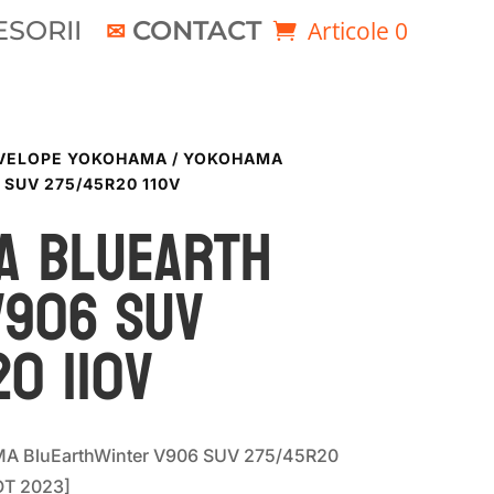
SORII
CONTACT
Articole 0
VELOPE YOKOHAMA
/ YOKOHAMA
SUV 275/45R20 110V
a BLUEARTH
V906 SUV
0 110V
A BluEarthWinter V906 SUV 275/45R20
OT 2023]