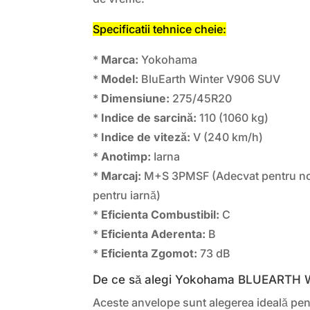
Specificatii tehnice cheie:
*
Marca:
Yokohama
*
Model:
BluEarth Winter V906 SUV
*
Dimensiune:
275/45R20
*
Indice de sarcină:
110 (1060 kg)
*
Indice de viteză:
V (240 km/h)
*
Anotimp:
Iarna
*
Marcaj:
M+S 3PMSF (Adecvat pentru nor
pentru iarnă)
*
Eficienta Combustibil:
C
*
Eficienta Aderenta:
B
*
Eficienta Zgomot:
73 dB
De ce să alegi Yokohama BLUEARTH
Aceste anvelope sunt alegerea ideală pent