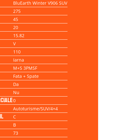
BluEarth Winter V906 SUV
275
45
20
15.82
V
110
Iarna
M+S 3PMSF
Fata + Spate
Da
Nu
ciale
0
Autoturisme/SUV/4×4
il
C
B
73