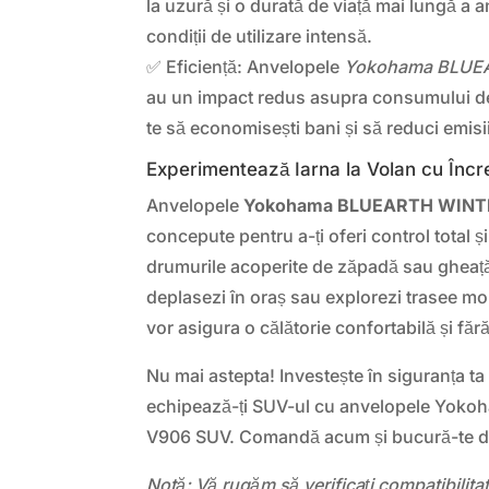
la uzură și o durată de viață mai lungă a a
condiții de utilizare intensă.
✅ Eficiență: Anvelopele
Yokohama BLUE
au un impact redus asupra consumului de
te să economisești bani și să reduci emisii
Experimentează Iarna la Volan cu Încr
Anvelopele
Yokohama BLUEARTH WINT
concepute pentru a-ți oferi control total 
drumurile acoperite de zăpadă sau gheață
deplasezi în oraș sau explorezi trasee mo
vor asigura o călătorie confortabilă și fără 
Nu mai astepta! Investește în siguranța ta și
echipează-ți SUV-ul cu anvelopele Yo
V906 SUV. Comandă acum și bucură-te de 
Notă: Vă rugăm să verificați compatibilit