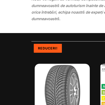
dumneavoastră de autoturism înainte de a
orice întrebări, echipa noastră de experți 
dumneavoastră.
REDUCERI!
REDUCERI!
REDUCERI!
REDUCERI!