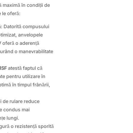
 maximă în condiții de
 le oferă:
ă: Datorită compusului
ptimizat, anvelopele
feră o aderență
urând o manevrabilitate
MSF
atestă faptul că
te pentru utilizare în
timă în timpul frânării,
ii de rulare reduce
 de condus mai
nțe lungi.
gură o rezistență sporită