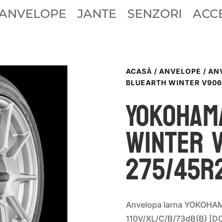
ANVELOPE
JANTE
SENZORI
ACCE
ACASĂ
/
ANVELOPE
/
AN
BLUEARTH WINTER V906 
Yokoham
WINTER 
275/45R2
Anvelopa Iarna YOKOHAM
110V/XL/C/B/73dB(B) [D