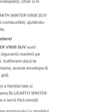
nvelopelor, chiar și în
ARTH WINTER V906 SUV
 combustibil, ajutându-
le.
edere!
ER V906 SUV
sunt
și siguranță maximă pe
. Indiferent dacă te
ntane, aceste anvelope îți
griji.
 a familiei tale și
kohama BLUEARTH WINTER
o iarnă fără emoții!
atea produsului cu modelul