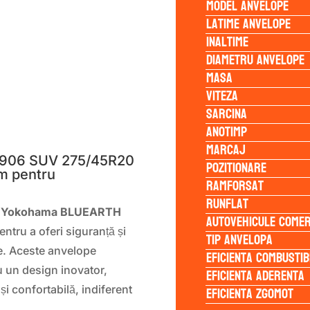
Model anvelope
Latime anvelope
Inaltime
Diametru anvelope
Masa
Viteza
Sarcina
S
Anotimp
Marcaj
906 SUV 275/45R20
Pozitionare
m pentru
Ramforsat
Runflat
e Yokohama BLUEARTH
Autovehicule comer
ntru a oferi siguranță și
Tip anvelopa
ile. Aceste anvelope
Eficienta Combustib
 un design inovator,
Eficienta Aderenta
Eficienta Zgomot
i confortabilă, indiferent