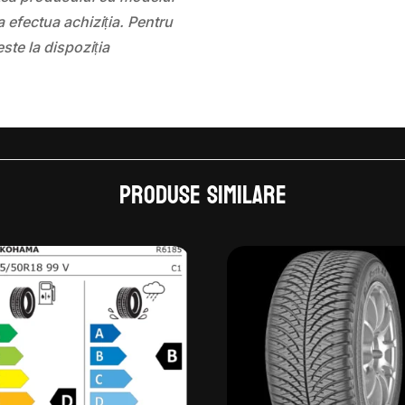
 efectua achiziția. Pentru
este la dispoziția
Produse similare