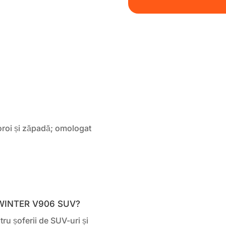
oi și zăpadă; omologat
 WINTER V906 SUV?
ru șoferii de SUV-uri și