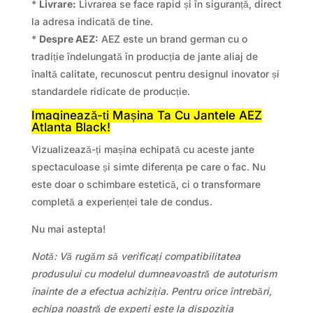
*
Livrare:
Livrarea se face rapid și în siguranță, direct
la adresa indicată de tine.
*
Despre AEZ:
AEZ este un brand german cu o
tradiție îndelungată în producția de jante aliaj de
înaltă calitate, recunoscut pentru designul inovator și
standardele ridicate de producție.
Imaginează-ți Mașina Ta Cu Jantele AEZ
Atlanta Black!
Vizualizează-ți mașina echipată cu aceste jante
spectaculoase și simte diferența pe care o fac. Nu
este doar o schimbare estetică, ci o transformare
completă a experienței tale de condus.
Nu mai astepta!
Notă: Vă rugăm să verificați compatibilitatea
produsului cu modelul dumneavoastră de autoturism
înainte de a efectua achiziția. Pentru orice întrebări,
echipa noastră de experți este la dispoziția