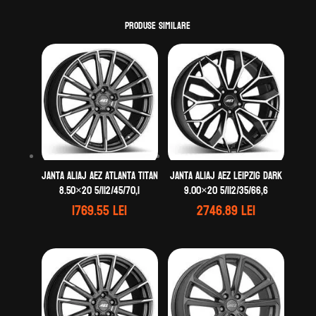
Produse similare
Janta aliaj AEZ Atlanta titan
Janta aliaj AEZ Leipzig dark
8.50×20 5/112/45/70,1
9.00×20 5/112/35/66,6
1769.55
lei
2746.89
lei