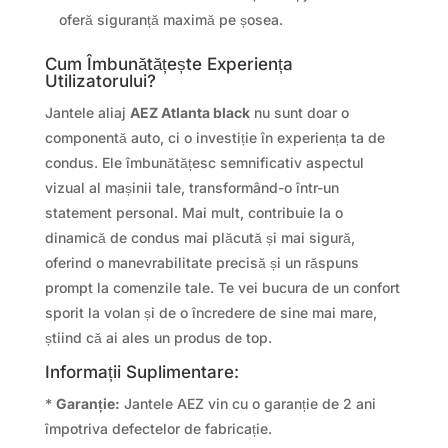
oferă siguranță maximă pe șosea.
Cum Îmbunătățește Experiența
Utilizatorului?
Jantele aliaj
AEZ Atlanta black
nu sunt doar o
componentă auto, ci o investiție în experiența ta de
condus. Ele îmbunătățesc semnificativ aspectul
vizual al mașinii tale, transformând-o într-un
statement personal. Mai mult, contribuie la o
dinamică de condus mai plăcută și mai sigură,
oferind o manevrabilitate precisă și un răspuns
prompt la comenzile tale. Te vei bucura de un confort
sporit la volan și de o încredere de sine mai mare,
știind că ai ales un produs de top.
Informații Suplimentare:
*
Garanție:
Jantele AEZ vin cu o garanție de 2 ani
împotriva defectelor de fabricație.