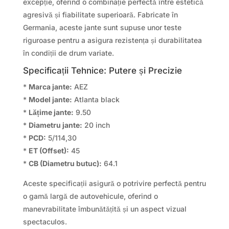
excepție, oferind o combinație perfectă între estetică
agresivă și fiabilitate superioară. Fabricate în
Germania, aceste jante sunt supuse unor teste
riguroase pentru a asigura rezistența și durabilitatea
în condiții de drum variate.
Specificații Tehnice: Putere și Precizie
*
Marca jante:
AEZ
*
Model jante:
Atlanta black
*
Lățime jante:
9.50
*
Diametru jante:
20 inch
*
PCD:
5/114,30
*
ET (Offset):
45
*
CB (Diametru butuc):
64.1
Aceste specificații asigură o potrivire perfectă pentru
o gamă largă de autovehicule, oferind o
manevrabilitate îmbunătățită și un aspect vizual
spectaculos.