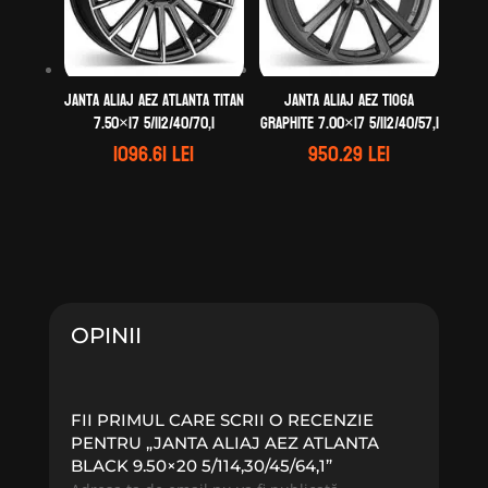
Janta aliaj AEZ Atlanta titan
Janta aliaj AEZ Tioga
7.50×17 5/112/40/70,1
graphite 7.00×17 5/112/40/57,1
1096.61
lei
950.29
lei
OPINII
FII PRIMUL CARE SCRII O RECENZIE
PENTRU „JANTA ALIAJ AEZ ATLANTA
BLACK 9.50×20 5/114,30/45/64,1”