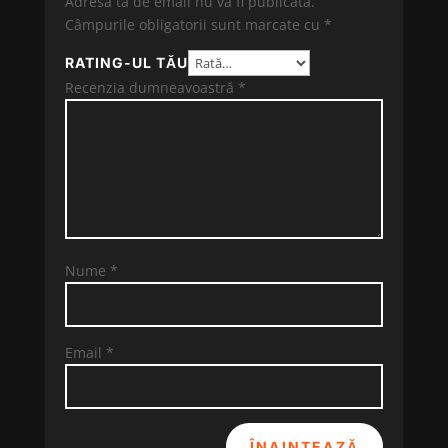
Adresa ta de email nu va fi publicată.
Câmpurile obligatorii sunt marcate cu
*
RATING-UL TĂU
Recenzia dumneavoastră
*
Nume
*
Email
*
ÎNAINTEAZĂ