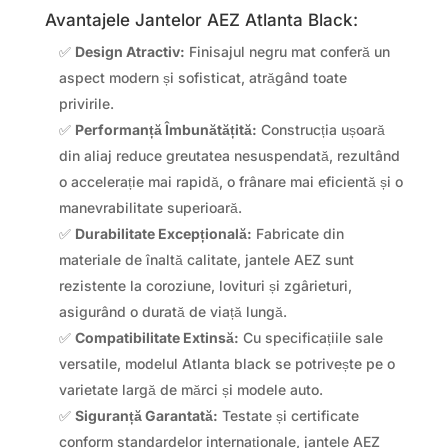
Avantajele Jantelor AEZ Atlanta Black:
✅
Design Atractiv:
Finisajul negru mat conferă un
aspect modern și sofisticat, atrăgând toate
privirile.
✅
Performanță Îmbunătățită:
Construcția ușoară
din aliaj reduce greutatea nesuspendată, rezultând
o accelerație mai rapidă, o frânare mai eficientă și o
manevrabilitate superioară.
✅
Durabilitate Excepțională:
Fabricate din
materiale de înaltă calitate, jantele AEZ sunt
rezistente la coroziune, lovituri și zgârieturi,
asigurând o durată de viață lungă.
✅
Compatibilitate Extinsă:
Cu specificațiile sale
versatile, modelul Atlanta black se potrivește pe o
varietate largă de mărci și modele auto.
✅
Siguranță Garantată:
Testate și certificate
conform standardelor internaționale, jantele AEZ