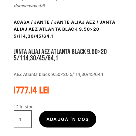
dumneavoastră.
ACASĂ
/
JANTE
/
JANTE ALIAJ AEZ
/ JANTA
ALIAJ AEZ ATLANTA BLACK 9.50×20
5/114,30/45/64,1
Janta aliaj AEZ Atlanta black 9.50×20
5/114,30/45/64,1
AEZ Atlanta black 9.50×20 5/114,30/45/64,1
1777.14
lei
12 în stoc
Cantitate
Janta
ADAUGĂ ÎN COȘ
aliaj
AEZ