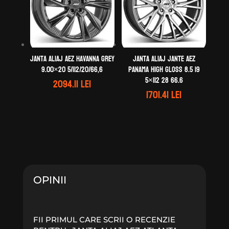
Janta aliaj AEZ Havanna grey
Janta aliaj Jante AEZ
9.00×20 5/112/20/66,6
Panama high gloss 8.5 19
5×112 28 66.6
2094.11
lei
1701.41
lei
OPINII
FII PRIMUL CARE SCRII O RECENZIE