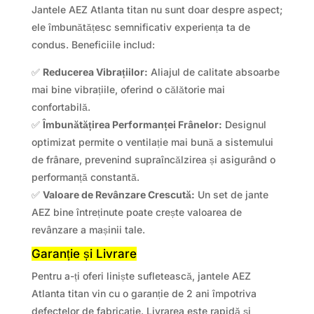
Jantele AEZ Atlanta titan nu sunt doar despre aspect;
ele îmbunătățesc semnificativ experiența ta de
condus. Beneficiile includ:
✅
Reducerea Vibrațiilor:
Aliajul de calitate absoarbe
mai bine vibrațiile, oferind o călătorie mai
confortabilă.
✅
Îmbunătățirea Performanței Frânelor:
Designul
optimizat permite o ventilație mai bună a sistemului
de frânare, prevenind supraîncălzirea și asigurând o
performanță constantă.
✅
Valoare de Revânzare Crescută:
Un set de jante
AEZ bine întreținute poate crește valoarea de
revânzare a mașinii tale.
Garanție și Livrare
Pentru a-ți oferi liniște sufletească, jantele AEZ
Atlanta titan vin cu o garanție de 2 ani împotriva
defectelor de fabricație. Livrarea este rapidă și