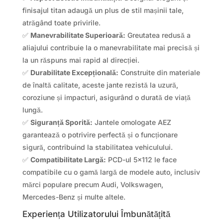
finisajul titan adaugă un plus de stil mașinii tale,
atrăgând toate privirile.
✅
Manevrabilitate Superioară:
Greutatea redusă a
aliajului contribuie la o manevrabilitate mai precisă și
la un răspuns mai rapid al direcției.
✅
Durabilitate Excepțională:
Construite din materiale
de înaltă calitate, aceste jante rezistă la uzură,
coroziune și impacturi, asigurând o durată de viață
lungă.
✅
Siguranță Sporită:
Jantele omologate AEZ
garantează o potrivire perfectă și o funcționare
sigură, contribuind la stabilitatea vehiculului.
✅
Compatibilitate Largă:
PCD-ul 5×112 le face
compatibile cu o gamă largă de modele auto, inclusiv
mărci populare precum Audi, Volkswagen,
Mercedes-Benz și multe altele.
Experiența Utilizatorului Îmbunătățită