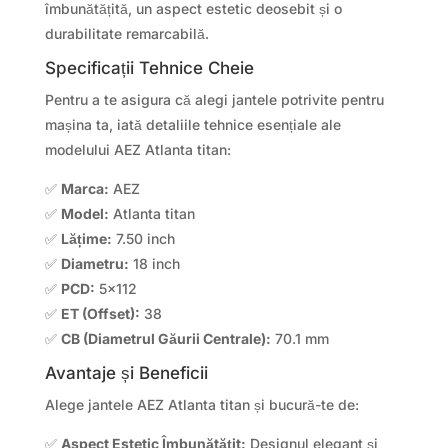
îmbunătățită, un aspect estetic deosebit și o
durabilitate remarcabilă.
Specificații Tehnice Cheie
Pentru a te asigura că alegi jantele potrivite pentru
mașina ta, iată detaliile tehnice esențiale ale
modelului AEZ Atlanta titan:
✅
Marca:
AEZ
✅
Model:
Atlanta titan
✅
Lățime:
7.50 inch
✅
Diametru:
18 inch
✅
PCD:
5×112
✅
ET (Offset):
38
✅
CB (Diametrul Găurii Centrale):
70.1 mm
Avantaje și Beneficii
Alege jantele AEZ Atlanta titan și bucură-te de:
✅
Aspect Estetic Îmbunătățit:
Designul elegant și