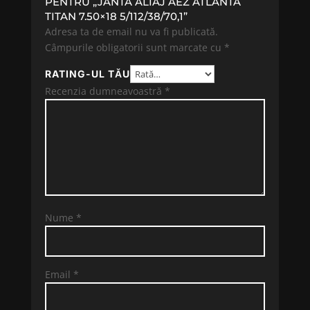
PENTRU „JANTA ALIAJ AEZ ATLANTA
TITAN 7.50×18 5/112/38/70,1”
Adresa ta de email nu va fi publicată.
Câmpurile obligatorii sunt marcate cu
*
RATING-UL TĂU
Recenzia dumneavoastră
*
Nume
*
Email
*