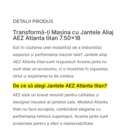
DETALII PRODUS
Transformă-ți Mașina cu Jantele Aliaj
AEZ Atlanta titan 7.50×18
Ești în căutarea unei modalități de a îmbunătăți
aspectul și performanța mașinii tale?
Jantele aliaj
AEZ Atlanta titan
sunt răspunsul! Aceste jante nu
sunt doar un accesoriu, ci o investiție în siguranța,
stilul și experiența ta de condus.
De ce să alegi Jantele AEZ Atlanta titan?
AEZ este un brand renumit pentru calitatea și
designul inovator al jantelor sale. Modelul Atlanta
titan nu face excepție, combinând eleganța cu
performanța tehnică superioară. Aceste jante sunt
proiectate pentru a oferi o manevrabilitate