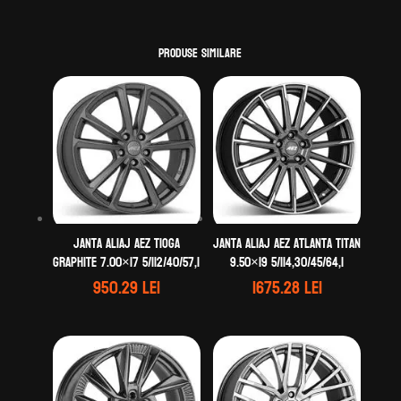
Produse similare
Janta aliaj AEZ Tioga
Janta aliaj AEZ Atlanta titan
graphite 7.00×17 5/112/40/57,1
9.50×19 5/114,30/45/64,1
950.29
lei
1675.28
lei