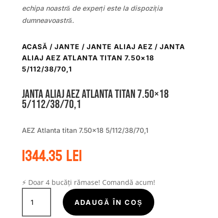
echipa noastră de experți este la dispoziția
dumneavoastră.
ACASĂ
/
JANTE
/
JANTE ALIAJ AEZ
/ JANTA
ALIAJ AEZ ATLANTA TITAN 7.50×18
5/112/38/70,1
Janta aliaj AEZ Atlanta titan 7.50×18
5/112/38/70,1
AEZ Atlanta titan 7.50×18 5/112/38/70,1
1344.35
lei
⚡ Doar 4 bucăți rămase! Comandă acum!
Cantitate
Janta
ADAUGĂ ÎN COȘ
aliaj