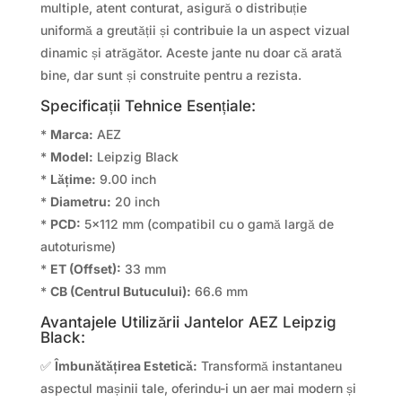
multiple, atent conturat, asigură o distribuție
uniformă a greutății și contribuie la un aspect vizual
dinamic și atrăgător. Aceste jante nu doar că arată
bine, dar sunt și construite pentru a rezista.
Specificații Tehnice Esențiale:
*
Marca:
AEZ
*
Model:
Leipzig Black
*
Lățime:
9.00 inch
*
Diametru:
20 inch
*
PCD:
5×112 mm (compatibil cu o gamă largă de
autoturisme)
*
ET (Offset):
33 mm
*
CB (Centrul Butucului):
66.6 mm
Avantajele Utilizării Jantelor AEZ Leipzig
Black:
✅
Îmbunătățirea Estetică:
Transformă instantaneu
aspectul mașinii tale, oferindu-i un aer mai modern și