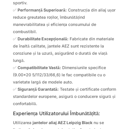
sportiv.
✅
Performanță Superioară:
Construcția din aliaj ușor
reduce greutatea roților, îmbunătățind
manevrabilitatea și eficiența consumului de
combustibil.
✅
Durabilitate Excepțională:
Fabricate din materiale
de înaltă calitate, jantele AEZ sunt rezistente la
coroziune și la uzură, asigurând o durată de viață
lungă.
✅
Compatibilitate Vastă:
Dimensiunile specifice
(9.00×20 5/112/33/66,6) le fac compatibile cu o
varietate largă de modele auto.
✅
Siguranță Garantată:
Testate și certificate conform
standardelor europene, asigură o conducere sigură și
confortabilă.
Experiența Utilizatorului Îmbunătățită:
Utilizarea
jantelor aliaj AEZ Leipzig Black
nu se