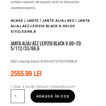
echipa noastră de experți este la dispoziția
dumneavoastră.
ACASĂ
/
JANTE
/
JANTE ALIAJ AEZ
/ JANTA
ALIAJ AEZ LEIPZIG BLACK 9.00×20
5/112/33/66,6
Janta aliaj AEZ Leipzig black 9.00×20
5/112/33/66,6
AEZ Leipzig black 9.00×20 5/112/33/66,6
2555.99
lei
⚡ Doar 4 bucăți rămase! Comandă acum!
Cantitate
Janta
ADAUGĂ ÎN COȘ
aliaj