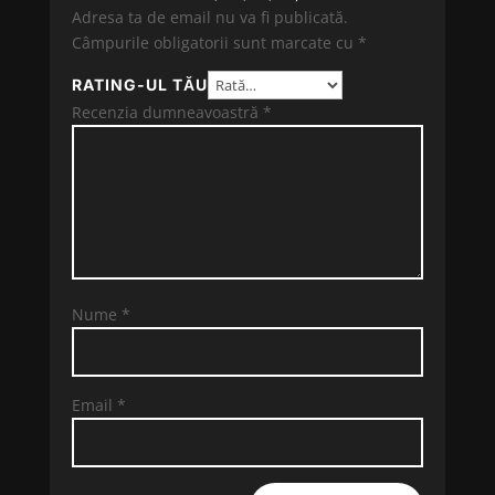
Adresa ta de email nu va fi publicată.
Câmpurile obligatorii sunt marcate cu
*
RATING-UL TĂU
Recenzia dumneavoastră
*
Nume
*
Email
*