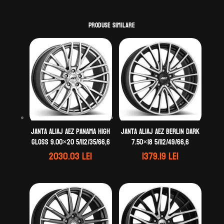
Produse similare
Janta aliaj AEZ Panama high
Janta aliaj AEZ Berlin dark
gloss 9.00×20 5/112/35/66,6
7.50×18 5/112/49/66,6
2030.03
lei
1379.19
lei