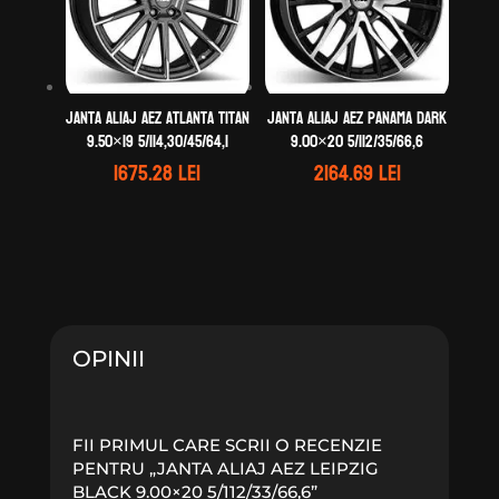
Janta aliaj AEZ Atlanta titan
Janta aliaj AEZ Panama dark
9.50×19 5/114,30/45/64,1
9.00×20 5/112/35/66,6
1675.28
lei
2164.69
lei
OPINII
FII PRIMUL CARE SCRII O RECENZIE
PENTRU „JANTA ALIAJ AEZ LEIPZIG
BLACK 9.00×20 5/112/33/66,6”