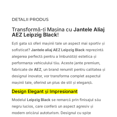
DETALII PRODUS
Transformă-ți Mașina cu
Jantele Aliaj
AEZ Leipzig Black
!
Ești gata să oferi mașinii tale un aspect mai sportiv și
sofisticat?
Jantele aliaj AEZ Leipzig Black
reprezintă
alegerea perfectă pentru a îmbunătăți estetica și
performanța vehiculului tău. Aceste jante premium,
fabricate de
AEZ
, un brand renumit pentru calitatea și
designul inovator, vor transforma complet aspectul
mașinii tale, oferind un plus de stil și eleganță.
Design Elegant și Impresionant
Modelul
Leipzig Black
se remarcă prin finisajul său
negru lucios, care conferă un aspect agresiv și
modern oricărui autoturism. Designul cu spițe