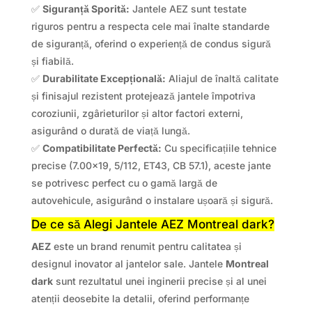
✅
Siguranță Sporită:
Jantele AEZ sunt testate
riguros pentru a respecta cele mai înalte standarde
de siguranță, oferind o experiență de condus sigură
și fiabilă.
✅
Durabilitate Excepțională:
Aliajul de înaltă calitate
și finisajul rezistent protejează jantele împotriva
coroziunii, zgârieturilor și altor factori externi,
asigurând o durată de viață lungă.
✅
Compatibilitate Perfectă:
Cu specificațiile tehnice
precise (7.00×19, 5/112, ET43, CB 57.1), aceste jante
se potrivesc perfect cu o gamă largă de
autovehicule, asigurând o instalare ușoară și sigură.
De ce să Alegi Jantele AEZ Montreal dark?
AEZ
este un brand renumit pentru calitatea și
designul inovator al jantelor sale. Jantele
Montreal
dark
sunt rezultatul unei inginerii precise și al unei
atenții deosebite la detalii, oferind performanțe