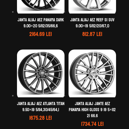
Janta aliaj AEZ Panama dark
Janta aliaj AEZ Reef si SUV
9.00×20 5/112/35/66,6
9.00×19 5/112/20/67,0
2164.69
lei
812.87
lei
Janta aliaj AEZ Atlanta titan
Janta aliaj Jante AEZ
9.50×19 5/114,30/45/64,1
Panama high gloss 9 19 5×112
21 66.6
1675.28
lei
1734.74
lei