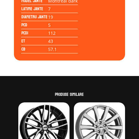
Model jante
Montreal dark
Latime jante
7
Diametru jante
19
PCD
5
PCD1
112
ET
43
CB
57.1
Produse similare