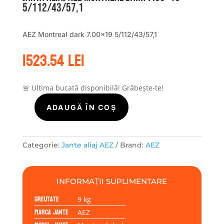
5/112/43/57,1
AEZ Montreal dark 7.00×19 5/112/43/57,1
1523.54
lei
🚨 Ultima bucată disponibilă! Grăbește-te!
ADAUGĂ ÎN COȘ
Cantitate
Janta
aliaj
AEZ
Categorie:
Jante aliaj AEZ
Brand:
AEZ
Montreal
dark
7.00x19
INFORMAȚII SUPLIMENTARE
5/112/43/57,1
Greutate
9 kg
Marca jante
AEZ