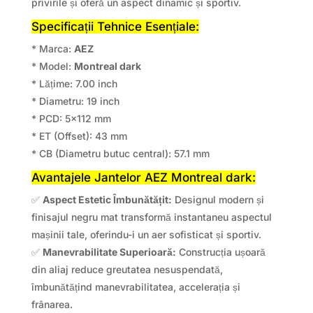
privirile și oferă un aspect dinamic și sportiv.
Specificații Tehnice Esențiale:
* Marca:
AEZ
* Model:
Montreal dark
* Lățime: 7.00 inch
* Diametru: 19 inch
* PCD: 5×112 mm
* ET (Offset): 43 mm
* CB (Diametru butuc central): 57.1 mm
Avantajele Jantelor AEZ Montreal dark:
✅
Aspect Estetic Îmbunătățit:
Designul modern și
finisajul negru mat transformă instantaneu aspectul
mașinii tale, oferindu-i un aer sofisticat și sportiv.
✅
Manevrabilitate Superioară:
Construcția ușoară
din aliaj reduce greutatea nesuspendată,
îmbunătățind manevrabilitatea, accelerația și
frânarea.