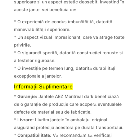
superioare și un aspect estetic deosebit. Investind în
aceste jante, vei beneficia de:
* O experiență de condus îmbunătățită, datorită
manevrabilității superioare.
* Un aspect vizual impresionant, care va atrage toate
privirile.
* O siguranță sporită, datorită construcției robuste și
a testelor riguroase.
* O investiție pe termen lung, datorită durabilității
excepționale a jantelor.
Informații Suplimentare
*
Garanție:
Jantele AEZ Montreal dark beneficiază
de o garanție de producție care acoperă eventualele
defecte de material sau de fabricație.
*
Livrare:
Livrăm jantele în ambalajul original,
asigurând protecția acestora pe durata transportului.
*
Compatibilitate:
Vă recomandăm să verificați