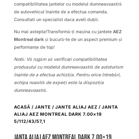
compatibilitatea jantelor cu modelul dumneavoastră
de autovehicul înainte de a efectua comanda.
Consultati un specialist daca aveti dubii.
Nu mai astepta!Transformă-ți mașina cu jantele
AEZ
Montreal dark
și bucură-te de un aspect premium și
performanțe de top!
Notă: Vă rugăm să verificați compatibilitatea
produsului cu modelul dumneavoastră de autoturism
înainte de a efectua achiziția. Pentru orice întrebări,
echipa noastră de experți este la dispoziția
dumneavoastră.
ACASĂ
/
JANTE
/
JANTE ALIAJ AEZ
/ JANTA
ALIAJ AEZ MONTREAL DARK 7.00×19
5/112/43/57,1
Janta aliaj AEZ Montreal dark 7.00×19