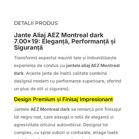
DETALII PRODUS
Jante Aliaj AEZ Montreal dark
7.00×19: Eleganță, Performanță și
Siguranță
Transformă aspectul mașinii tale și îmbunătățește
experiența de condus cu
jantele aliaj AEZ Montreal
dark
. Aceste jante de înaltă calitate combină
designul modern cu performanțe superioare, oferind
un plus de stil și siguranță.
Design Premium și Finisaj Impresionant
Jantele
AEZ Montreal dark
se remarcă prin finisajul
lor negru mat, care adaugă o notă de eleganță și
agresivitate oricărui autovehicul. Designul lor
complex, cu spițe subțiri și conturate, atrage toate