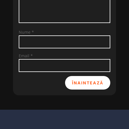
Nume
*
Email
*
ÎNAINTEAZĂ