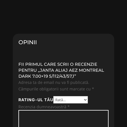
OPINII
FII PRIMUL CARE SCRII O RECENZIE
PENTRU „JANTA ALIAJ AEZ MONTREAL
DARK 7.00×19 5/112/43/57,1”
Adresa ta de email nu va fi publicată.
Câmpurile obligatorii sunt marcate cu
*
RATING-UL TĂU
Recenzia dumneavoastră
*