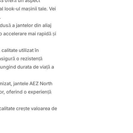
ss
oferă un aspect
 look-ul mașinii tale. Vei
.
usă a jantelor din aliaj
o accelerare mai rapidă și
 calitate utilizat în
asigură o rezistență
elungind durata de viață a
mizat, jantele AEZ North
lor, oferind o experiență
 calitate crește valoarea de