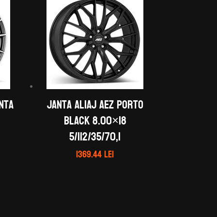
anta
Janta aliaj AEZ Porto
black 8.00×18
5/112/35/70,1
1369.44
lei