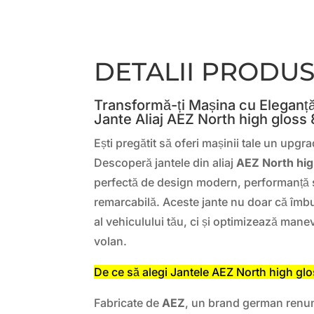
DETALII PRODU
Transformă-ți Mașina cu Eleganță
Jante Aliaj AEZ North high gloss
Ești pregătit să oferi mașinii tale un upg
Descoperă jantele din aliaj
AEZ North hig
perfectă de design modern, performanță s
remarcabilă. Aceste jante nu doar că îmb
al vehiculului tău, ci și optimizează manevr
volan.
De ce să alegi Jantele AEZ North high gl
Fabricate de
AEZ
, un brand german renumi