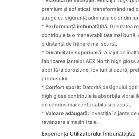
*
Estetică de excepție:
Finisajul
high glo
premium și sofisticat, transformând radical
atrage cu siguranță admirația celor din jur
*
Performanță îmbunătățită:
Greutatea red
contribuie la o manevrabilitate mai bună, 
o distanță de frânare mai scurtă.
*
Durabilitate superioară:
Aliajul de înaltă
fabricarea jantelor AEZ North high gloss 
sporită la coroziune, lovituri și uzură, pr
produsului.
*
Confort sporit:
Datorită designului opti
high gloss contribuie la absorbția vibrații
de condus mai confortabilă și plăcută.
*
Valoare adăugată:
Investiția în jante de
revânzare a mașinii tale.
Experiența Utilizatorului Îmbunătățită: