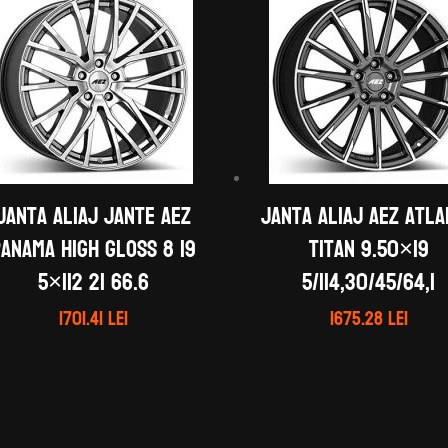
Janta aliaj Jante AEZ
Janta aliaj AEZ Atl
anama high gloss 8 19
titan 9.50×19
5×112 21 66.6
5/114,30/45/64,1
1701.41
lei
1675.28
lei