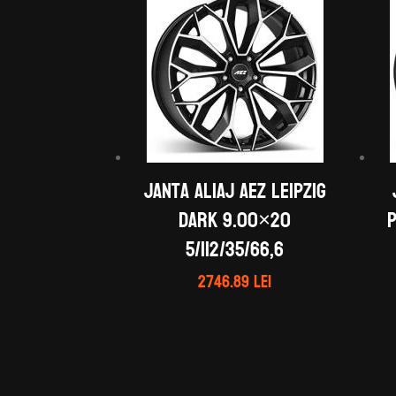
Janta aliaj AEZ Leipzig
dark 9.00×20
P
5/112/35/66,6
2746.89
lei