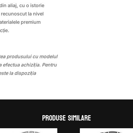
n aliaj, cu o istorie
e recunoscut la nivel
aterialele premium
cție.
atea produsului cu modelul
 efectua achiziția. Pentru
este la dispoziția
Produse similare