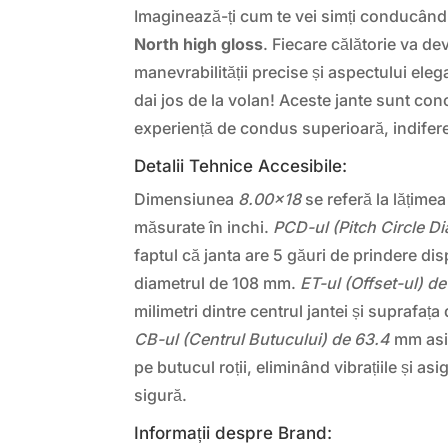
Imaginează-ți cum te vei simți conducând
North high gloss
. Fiecare călătorie va de
manevrabilității precise și aspectului eleg
dai jos de la volan! Aceste jante sunt con
experiență de condus superioară, indifere
Detalii Tehnice Accesibile:
Dimensiunea
8.00×18
se referă la lățimea 
măsurate în inchi.
PCD-ul (Pitch Circle D
faptul că janta are 5 găuri de prindere di
diametrul de 108 mm.
ET-ul (Offset-ul) d
milimetri dintre centrul jantei și suprafaț
CB-ul (Centrul Butucului) de 63.4
mm asig
pe butucul roții, eliminând vibrațiile și 
sigură.
Informații despre Brand: