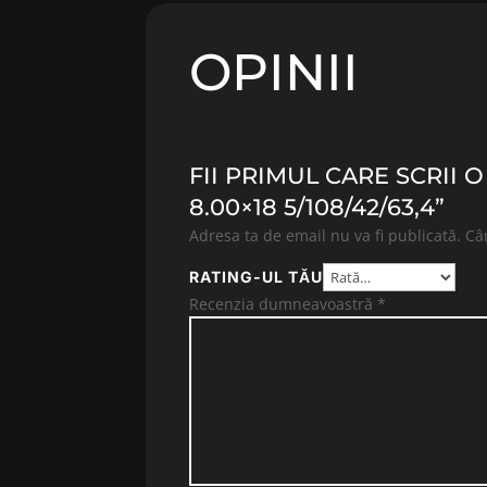
OPINII
FII PRIMUL CARE SCRII
8.00×18 5/108/42/63,4”
Adresa ta de email nu va fi publicată.
Câ
RATING-UL TĂU
Recenzia dumneavoastră
*