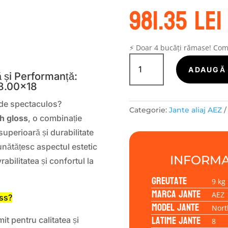
981.35
lei
S
⚡ Doar 4 bucăți rămase! Co
Cantitate
Janta
ADAUGĂ 
 și Performanță:
aliaj
 8.00×18
AEZ
North
rade spectaculos?
Categorie:
Jante aliaj AEZ
high
h gloss
, o combinație
gloss
uperioară și durabilitate
8.00x18
unătățesc aspectul estetic
5/108/42/63,4
INFORMA
abilitatea și confortul la
Greutate
9 kg
Marca jante
AEZ
oss?
Model jante
Nort
Latime jante
t pentru calitatea și
8