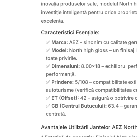
inovația produselor sale, modelul North h
investiție inteligentă pentru orice proprie
excelența.
Caracteristici Esențiale:
✅
Marca:
AEZ – sinonim cu calitate ger
✅
Model:
North high gloss – un finisaj 
toate privirile.
✅
Dimensiuni:
8.00×18 – echilibrul perfe
performanță.
✅
Prindere:
5/108 – compatibilitate ext
autoturisme (verifică compatibilitatea c
✅
ET (Offset):
42 – asigură o potrivire o
✅
CB (Centrul Butucului):
63.4 – garant
centrată.
Avantajele Utilizării Jantelor AEZ Nort