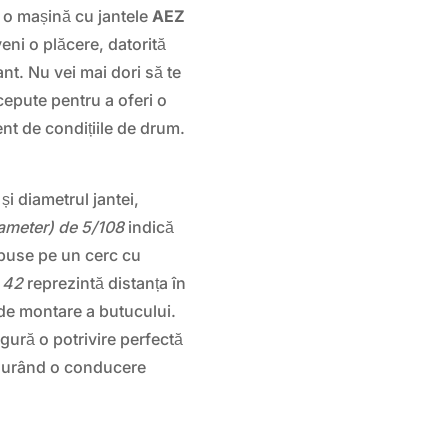
 o mașină cu jantele
AEZ
veni o plăcere, datorită
ant. Nu vei mai dori să te
cepute pentru a oferi o
nt de condițiile de drum.
și diametrul jantei,
iameter) de 5/108
indică
spuse pe un cerc cu
e 42
reprezintă distanța în
a de montare a butucului.
ură o potrivire perfectă
asigurând o conducere