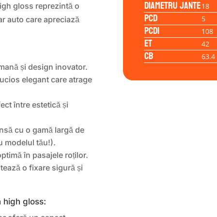
Diametru jante
igh gloss reprezintă o
18
PCD
5
tar auto care apreciază
PCD1
108
ET
42
CB
63.4
mană și design inovator.
lucios elegant care atrage
ct între estetică și
insă cu o gamă largă de
u modelul tău!).
ptimă în pasajele roților.
ează o fixare sigură și
h high gloss: