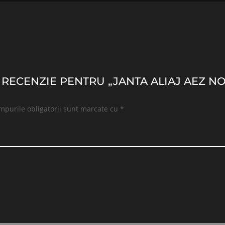
 O RECENZIE PENTRU „JANTA ALIAJ AEZ 
mpurile obligatorii sunt marcate cu
*