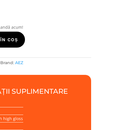
mandă acum!
ÎN COȘ
Brand:
AEZ
ȚII SUPLIMENTARE
h high gloss