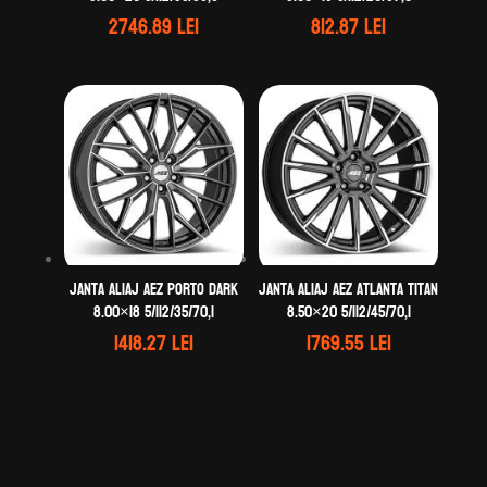
2746.89
lei
812.87
lei
Janta aliaj AEZ Porto dark
Janta aliaj AEZ Atlanta titan
8.00×18 5/112/35/70,1
8.50×20 5/112/45/70,1
1418.27
lei
1769.55
lei