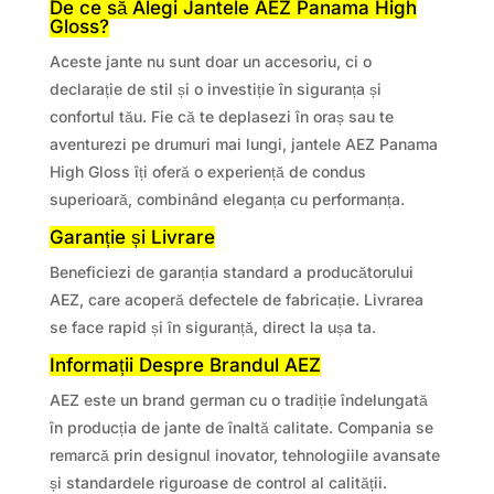
De ce să Alegi Jantele AEZ Panama High
Gloss?
Aceste jante nu sunt doar un accesoriu, ci o
declarație de stil și o investiție în siguranța și
confortul tău. Fie că te deplasezi în oraș sau te
aventurezi pe drumuri mai lungi, jantele AEZ Panama
High Gloss îți oferă o experiență de condus
superioară, combinând eleganța cu performanța.
Garanție și Livrare
Beneficiezi de garanția standard a producătorului
AEZ, care acoperă defectele de fabricație. Livrarea
se face rapid și în siguranță, direct la ușa ta.
Informații Despre Brandul AEZ
AEZ este un brand german cu o tradiție îndelungată
în producția de jante de înaltă calitate. Compania se
remarcă prin designul inovator, tehnologiile avansate
și standardele riguroase de control al calității.