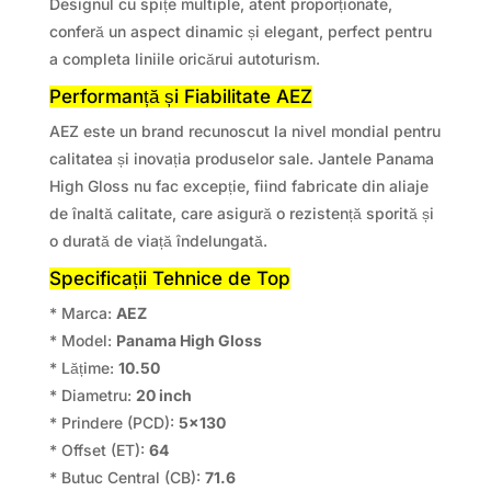
Designul cu spițe multiple, atent proporționate,
conferă un aspect dinamic și elegant, perfect pentru
a completa liniile oricărui autoturism.
Performanță și Fiabilitate AEZ
AEZ este un brand recunoscut la nivel mondial pentru
calitatea și inovația produselor sale. Jantele Panama
High Gloss nu fac excepție, fiind fabricate din aliaje
de înaltă calitate, care asigură o rezistență sporită și
o durată de viață îndelungată.
Specificații Tehnice de Top
* Marca:
AEZ
* Model:
Panama High Gloss
* Lățime:
10.50
* Diametru:
20 inch
* Prindere (PCD):
5×130
* Offset (ET):
64
* Butuc Central (CB):
71.6