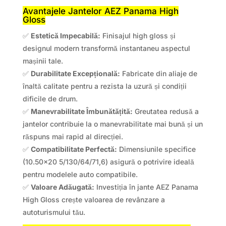
Avantajele Jantelor AEZ Panama High
Gloss
✅
Estetică Impecabilă:
Finisajul high gloss și
designul modern transformă instantaneu aspectul
mașinii tale.
✅
Durabilitate Excepțională:
Fabricate din aliaje de
înaltă calitate pentru a rezista la uzură și condiții
dificile de drum.
✅
Manevrabilitate Îmbunătățită:
Greutatea redusă a
jantelor contribuie la o manevrabilitate mai bună și un
răspuns mai rapid al direcției.
✅
Compatibilitate Perfectă:
Dimensiunile specifice
(10.50×20 5/130/64/71,6) asigură o potrivire ideală
pentru modelele auto compatibile.
✅
Valoare Adăugată:
Investiția în jante AEZ Panama
High Gloss crește valoarea de revânzare a
autoturismului tău.