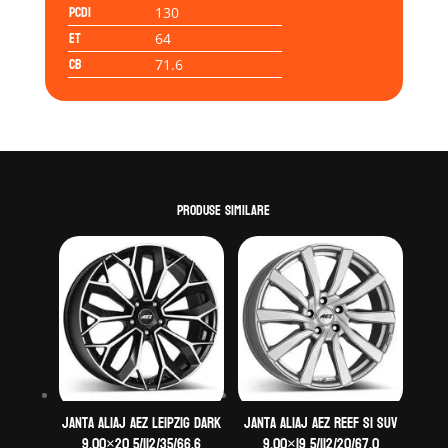
PCD1
130
ET
64
CB
71.6
Produse similare
Janta aliaj AEZ Leipzig dark
Janta aliaj AEZ Reef si SUV
9.00×20 5/112/35/66,6
9.00×19 5/112/20/67,0