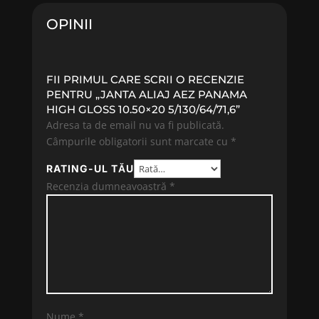
OPINII
FII PRIMUL CARE SCRII O RECENZIE
PENTRU „JANTA ALIAJ AEZ PANAMA
HIGH GLOSS 10.50×20 5/130/64/71,6”
Adresa ta de email nu va fi publicată.
Câmpurile obligatorii sunt marcate cu
*
RATING-UL TĂU
Recenzia dumneavoastră
*
Nume
*