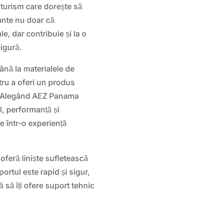
oturism care dorește să
ante nu doar că
le, dar contribuie și la o
igură.
până la materialele de
ntru a oferi un produs
e. Alegând AEZ Panama
l, performanță și
e într-o experiență
i oferă liniște sufletească
portul este rapid și sigur,
ă să îți ofere suport tehnic