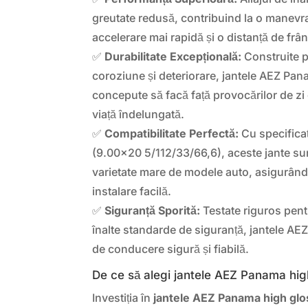
greutate redusă, contribuind la o manevrab
accelerare mai rapidă și o distanță de frâ
✅
Durabilitate Excepțională:
Construite p
coroziune și deteriorare, jantele AEZ Pa
concepute să facă față provocărilor de zi 
viață îndelungată.
✅
Compatibilitate Perfectă:
Cu specificaț
(9.00×20 5/112/33/66,6), aceste jante su
varietate mare de modele auto, asigurând o
instalare facilă.
✅
Siguranță Sporită:
Testate riguros pentr
înalte standarde de siguranță, jantele AE
de conducere sigură și fiabilă.
De ce să alegi jantele AEZ Panama hig
Investiția în
jantele AEZ Panama high glo