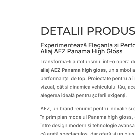
DETALII PRODU
Experimentează Eleganța și Perf
Aliaj AEZ Panama High Gloss
Transformă-ți autoturismul într-o operă de
aliaj AEZ Panama high gloss
, un simbol a
performanței de top. Proiectate pentru a î
vizual, cât și dinamica vehiculului tău, ac
alegerea ideală pentru șoferii exigenți.
AEZ, un brand renumit pentru inovație și 
în prim plan modelul Panama high gloss, 
între design modern și tehnologie avansa
că arată spectaculos, dar oferă și un plus