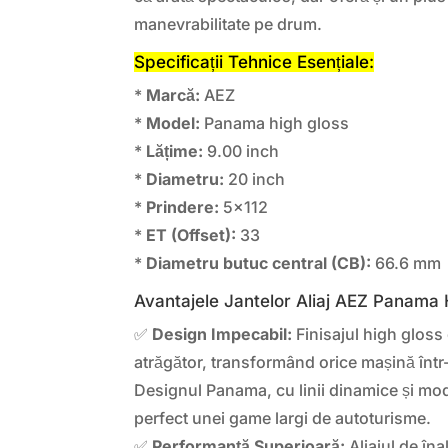
manevrabilitate pe drum.
Specificații Tehnice Esențiale:
*
Marcă:
AEZ
*
Model:
Panama high gloss
*
Lățime:
9.00 inch
*
Diametru:
20 inch
*
Prindere:
5×112
*
ET (Offset):
33
*
Diametru butuc central (CB):
66.6 mm
Avantajele Jantelor Aliaj AEZ Panama 
✅
Design Impecabil:
Finisajul high gloss
atrăgător, transformând orice mașină într
Designul Panama, cu linii dinamice și mod
perfect unei game largi de autoturisme.
✅
Performanță Superioară:
Aliajul de îna