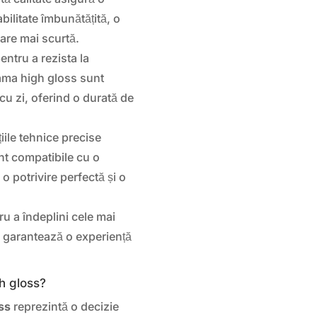
ilitate îmbunătățită, o
nare mai scurtă.
entru a rezista la
nama high gloss sunt
cu zi, oferind o durată de
iile tehnice precise
nt compatibile cu o
 potrivire perfectă și o
u a îndeplini cele mai
Z garantează o experiență
h gloss?
ss
reprezintă o decizie