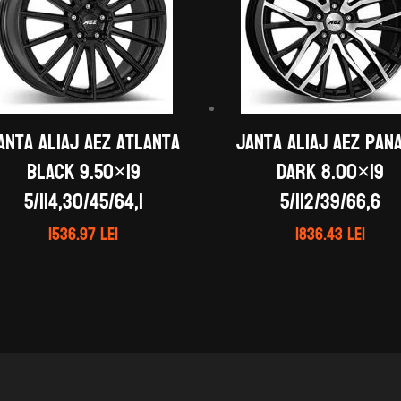
anta aliaj AEZ Atlanta
Janta aliaj AEZ Pan
black 9.50×19
dark 8.00×19
5/114,30/45/64,1
5/112/39/66,6
1536.97
lei
1836.43
lei