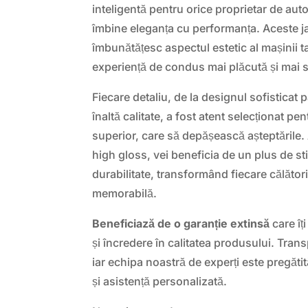
inteligentă pentru orice proprietar de aut
îmbine eleganța cu performanța. Aceste j
îmbunătățesc aspectul estetic al mașinii ta
experiență de condus mai plăcută și mai s
Fiecare detaliu, de la designul sofisticat 
înaltă calitate, a fost atent selecționat pe
superior, care să depășească așteptăril
high gloss, vei beneficia de un plus de sti
durabilitate, transformând fiecare călători
memorabilă.
Beneficiază de o garanție extinsă
care îț
și încredere în calitatea produsului. Trans
iar echipa noastră de experți este pregătit
și asistență personalizată.