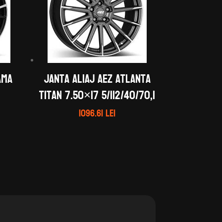
ama
Janta aliaj AEZ Atlanta
titan 7.50×17 5/112/40/70,1
1096.61
lei