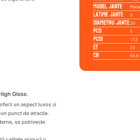
Model jante
Pana
Latime jante
9
Diametru jante
20
PCD
5
PCD1
112
ET
33
CB
66.6
High Gloss:
 oferă un aspect luxos și
-un punct de atracție.
erne, se potrivește
ltă calitate asigură o