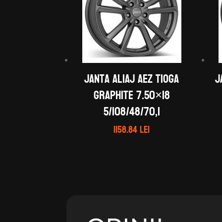
Janta aliaj AEZ Tioga
J
graphite 7.50×18
5/108/48/70,1
1158.84
lei