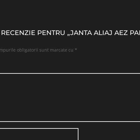
 O RECENZIE PENTRU „JANTA ALIAJ AEZ 
mpurile obligatorii sunt marcate cu
*