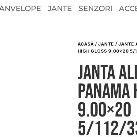
ANVELOPE
JANTE
SENZORI
ACCE
ACASĂ
/
JANTE
/
JANTE 
HIGH GLOSS 9.00×20 5/1
Janta al
Panama 
9.00×20
5/112/3