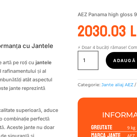
AEZ Panama high gloss 9
2030.03
l
S
ormanța cu Jantele
⚡ Doar 4 bucăți rămase! Co
Cantitate
Janta
ADAUGĂ 
 artă pe roți cu
jantele
aliaj
l rafinamentului și al
AEZ
Panama
mbunătăți atât aspectul
Categorie:
Jante aliaj AEZ
high
este jante reprezintă
gloss
9.00x20
5/112/33/66,6
calitate superioară, aduce
INFORMA
o combinație perfectă
Greutate
tă. Aceste jante nu doar
9 kg
Marca jante
AEZ
 de siguranță și