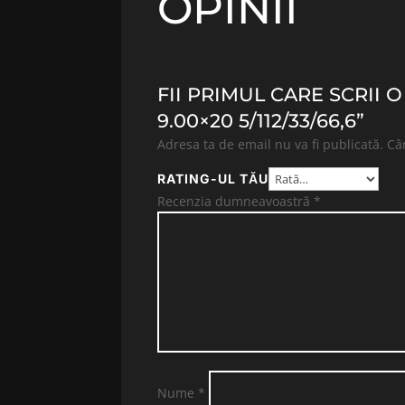
OPINII
FII PRIMUL CARE SCRII
9.00×20 5/112/33/66,6”
Adresa ta de email nu va fi publicată.
Câ
RATING-UL TĂU
Recenzia dumneavoastră
*
Nume
*