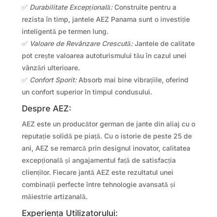
✅
Durabilitate Excepțională:
Construite pentru a
rezista în timp, jantele AEZ Panama sunt o investiție
inteligentă pe termen lung.
✅
Valoare de Revânzare Crescută:
Jantele de calitate
pot crește valoarea autoturismului tău în cazul unei
vânzări ulterioare.
✅
Confort Sporit:
Absorb mai bine vibrațiile, oferind
un confort superior în timpul condusului.
Despre AEZ:
AEZ este un producător german de jante din aliaj cu o
reputație solidă pe piață. Cu o istorie de peste 25 de
ani, AEZ se remarcă prin designul inovator, calitatea
excepțională și angajamentul față de satisfacția
clienților. Fiecare jantă AEZ este rezultatul unei
combinații perfecte între tehnologie avansată și
măiestrie artizanală.
Experiența Utilizatorului: