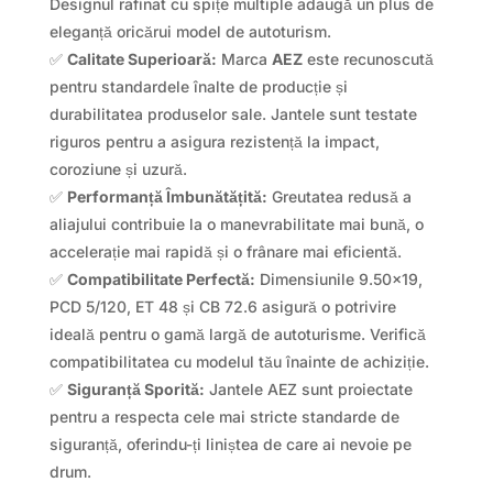
Designul rafinat cu spițe multiple adaugă un plus de
eleganță oricărui model de autoturism.
✅
Calitate Superioară:
Marca
AEZ
este recunoscută
pentru standardele înalte de producție și
durabilitatea produselor sale. Jantele sunt testate
riguros pentru a asigura rezistență la impact,
coroziune și uzură.
✅
Performanță Îmbunătățită:
Greutatea redusă a
aliajului contribuie la o manevrabilitate mai bună, o
accelerație mai rapidă și o frânare mai eficientă.
✅
Compatibilitate Perfectă:
Dimensiunile 9.50×19,
PCD 5/120, ET 48 și CB 72.6 asigură o potrivire
ideală pentru o gamă largă de autoturisme. Verifică
compatibilitatea cu modelul tău înainte de achiziție.
✅
Siguranță Sporită:
Jantele AEZ sunt proiectate
pentru a respecta cele mai stricte standarde de
siguranță, oferindu-ți liniștea de care ai nevoie pe
drum.