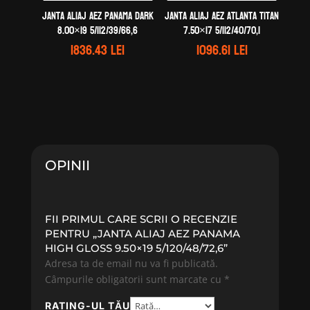
Janta aliaj AEZ Panama dark
Janta aliaj AEZ Atlanta titan
8.00×19 5/112/39/66,6
7.50×17 5/112/40/70,1
1836.43
lei
1096.61
lei
OPINII
FII PRIMUL CARE SCRII O RECENZIE
PENTRU „JANTA ALIAJ AEZ PANAMA
HIGH GLOSS 9.50×19 5/120/48/72,6”
Adresa ta de email nu va fi publicată.
Câmpurile obligatorii sunt marcate cu
*
RATING-UL TĂU