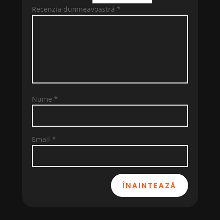
Recenzia dumneavoastră
*
Nume
*
Email
*
ÎNAINTEAZĂ