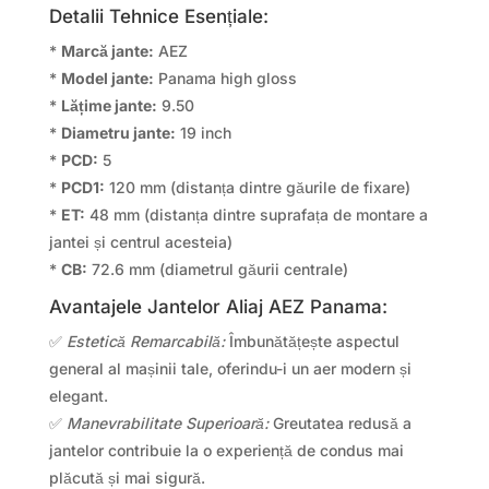
Detalii Tehnice Esențiale:
*
Marcă jante:
AEZ
*
Model jante:
Panama high gloss
*
Lățime jante:
9.50
*
Diametru jante:
19 inch
*
PCD:
5
*
PCD1:
120 mm (distanța dintre găurile de fixare)
*
ET:
48 mm (distanța dintre suprafața de montare a
jantei și centrul acesteia)
*
CB:
72.6 mm (diametrul găurii centrale)
Avantajele Jantelor Aliaj AEZ Panama:
✅
Estetică Remarcabilă:
Îmbunătățește aspectul
general al mașinii tale, oferindu-i un aer modern și
elegant.
✅
Manevrabilitate Superioară:
Greutatea redusă a
jantelor contribuie la o experiență de condus mai
plăcută și mai sigură.