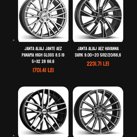
Janta aliaj Jante AEZ
Janta aliaj AEZ Havanna
Panama high gloss 8.5 19
dark 9.00×20 5/112/20/66,6
5×112 28 66.6
2231.71
lei
1701.41
lei