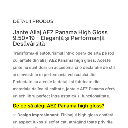
DETALII PRODUS
Jante Aliaj AEZ Panama High Gloss
9.50×19 – Eleganță și Performanță
Desăvârșită
Transformă-ți autoturismul într-o operă de artă pe roți
cu jantele din aliaj
AEZ Panama high gloss
. Aceste
jante nu sunt doar un accesoriu, ci o declarație de stil
și o investiție în performanța vehiculului tău.
Proiectate cu atenție la detalii și fabricate din
materiale de înaltă calitate, jantele AEZ Panama oferă
un echilibru perfect între estetică și funcționalitate.
De ce să alegi AEZ Panama high gloss?
✅
Design Impresionant:
Finisajul high gloss conferă
un aspect luxos și sofisticat, atrăgând toate privirile.