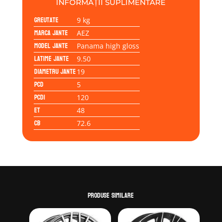
INFORMAȚII SUPLIMENTARE
5/120/48/72,6
Greutate
9 kg
Marca jante
AEZ
Model jante
Panama high gloss
Latime jante
9.50
Diametru jante
19
PCD
5
PCD1
120
ET
48
CB
72.6
Produse similare