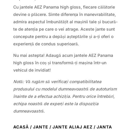
Cu jantele AEZ Panama high gloss, fiecare călătorie
devine o plăcere. Simte diferența în manevrabilitate,
admira aspectul îmbunătățit al mașinii tale și bucură-
te de atenția pe care o vei atrage. Aceste jante sunt
concepute pentru a depăși așteptările și a-ți oferi o
experiență de condus superioară.
Nu mai astepta! Adaugă acum jantele AEZ Panama
high gloss în coș și transformă-ți mașina într-un
vehicul de invidiat!
Notă: Vă rugăm să verificați compatibilitatea
produsului cu modelul dumneavoastră de autoturism
înainte de a efectua achiziția. Pentru orice întrebări,
echipa noastră de experți este la dispoziția
dumneavoastră.
ACASĂ
/
JANTE
/
JANTE ALIAJ AEZ
/ JANTA