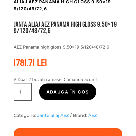
ALIAJ AEZ PANAMA HIGH GLOSS 9.50×19
5/120/48/72,6
Janta aliaj AEZ Panama high gloss 9.50×19
5/120/48/72,6
AEZ Panama high gloss 9.50×19 5/120/48/72,6
1781.71
lei
⚡ Doar 2 bucăți rămase! Comandă acum!
Cantitate
Janta
ADAUGĂ ÎN COȘ
aliaj
AEZ
Panama
Categorie:
Jante aliaj AEZ
Brand:
AEZ
high
gloss
9.50x19