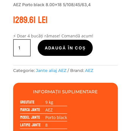
AEZ Porto black 8.00×18 5/108/45/63,4
1289.61
lei
⚡ Doar 4 bucăți rămase! Comandă acum!
Cantitate
Janta
ADAUGĂ ÎN COȘ
aliaj
AEZ
Porto
Categorie:
Jante aliaj AEZ
Brand:
AEZ
black
8.00x18
5/108/45/63,4
INFORMAȚII SUPLIMENTARE
Greutate
9 kg
Marca jante
AEZ
Model jante
Porto black
Latime jante
8