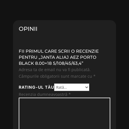
OPINII
FII PRIMUL CARE SCRII O RECENZIE
PENTRU „JANTA ALIAJ AEZ PORTO
BLACK 8.00×18 5/108/45/63,4”
Adresa ta de email nu va fi publicată.
Câmpurile obligatorii sunt marcate cu
*
RATING-UL TĂU
Recenzia dumneavoastră
*