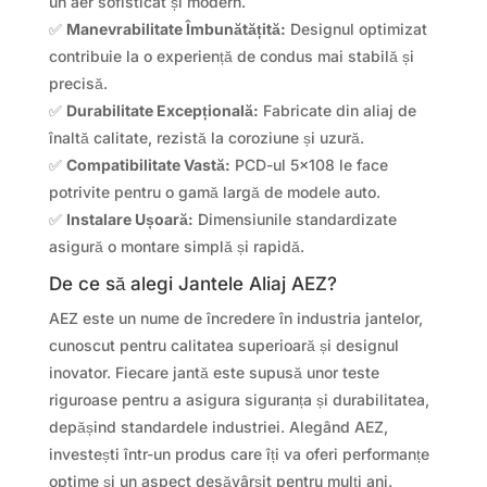
un aer sofisticat și modern.
✅
Manevrabilitate Îmbunătățită:
Designul optimizat
contribuie la o experiență de condus mai stabilă și
precisă.
✅
Durabilitate Excepțională:
Fabricate din aliaj de
înaltă calitate, rezistă la coroziune și uzură.
✅
Compatibilitate Vastă:
PCD-ul 5×108 le face
potrivite pentru o gamă largă de modele auto.
✅
Instalare Ușoară:
Dimensiunile standardizate
asigură o montare simplă și rapidă.
De ce să alegi Jantele Aliaj AEZ?
AEZ este un nume de încredere în industria jantelor,
cunoscut pentru calitatea superioară și designul
inovator. Fiecare jantă este supusă unor teste
riguroase pentru a asigura siguranța și durabilitatea,
depășind standardele industriei. Alegând AEZ,
investești într-un produs care îți va oferi performanțe
optime și un aspect desăvârșit pentru mulți ani.