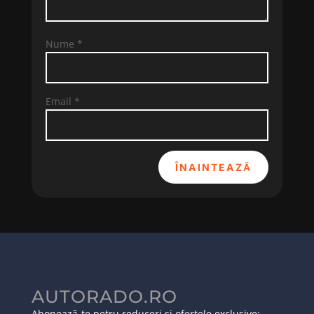
Nume
*
Email
*
ÎNAINTEAZĂ
AUTORADO.RO
Abonează-te petru reduceri și ofertele exclusive: