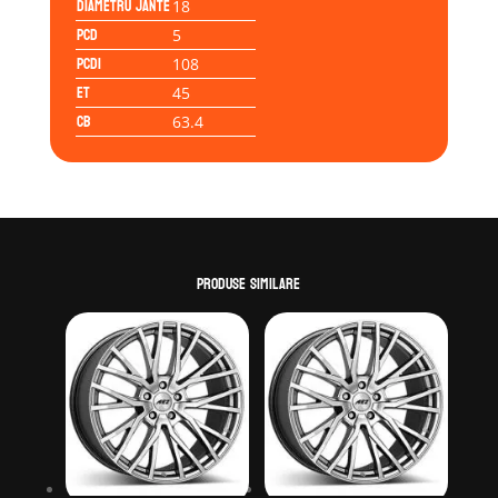
Diametru jante
18
PCD
5
PCD1
108
ET
45
CB
63.4
Produse similare