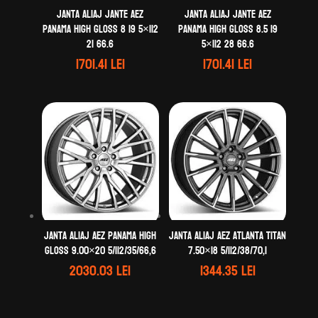
Janta aliaj Jante AEZ
Janta aliaj Jante AEZ
Panama high gloss 8 19 5×112
Panama high gloss 8.5 19
21 66.6
5×112 28 66.6
1701.41
lei
1701.41
lei
Janta aliaj AEZ Panama high
Janta aliaj AEZ Atlanta titan
gloss 9.00×20 5/112/35/66,6
7.50×18 5/112/38/70,1
2030.03
lei
1344.35
lei