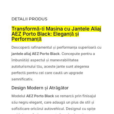
DETALII PRODUS
Transformă-ți Mașina cu Jantele Aliaj
AEZ Porto Black: Eleganță și
Performanță
Descoperă rafinamentul și performanța superioară cu
jantele aliaj AEZ Porto Black
. Concepute pentru a
îmbunătăți aspectul și manevrabilitatea
autoturismului tău, aceste jante sunt alegerea
perfectă pentru cei care caută un upgrade
semnificativ.
Design Modern și Atrăgător
Modelul
AEZ Porto Black
se remarcă prin finisajul
său negru elegant, care adaugă un plus de stil și
sofisticare oricărui autovehicul. Designul cu spițe