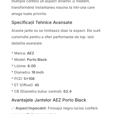
multiple conferă un aspect dinamic și modern,
transformând instantaneu mașina ta într-una care
atrage toate privirile.
Specificații Tehnice Avansate
Aceste jante nu se limitează doar la aspect. Ele sunt
construite pentru a oferi performanțe de top. Iată
detaliile esențiale:
* Marca:
AEZ
* Model:
Porto Black
* Lățime:
8.00
* Diametru:
18 inch
* PCD:
5×108
* ET (Offset):
45
* CB (Diametru butuc central):
63.4
Avantajele Jantelor AEZ Porto Black
✅
Aspect Impecabil:
Finisajul negru lucios conferă