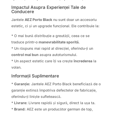
Impactul Asupra Experienței Tale de
Conducere
Jantele
AEZ Porto Black
nu sunt doar un accesoriu
estetic, ci și un upgrade funcțional. Ele contribuie la:
* O mai bună distribuție a greutății, ceea ce se
traduce printr-o
manevrabilitate sporită
.
* Un răspuns mai rapid al direcției, oferindu-ți un
control mai bun
asupra autoturismului.
* Un aspect estetic care îți va crește
încrederea
la
volan.
Informații Suplimentare
*
Garanție:
Jantele AEZ Porto Black beneficiază de o
garanție extinsă împotriva defectelor de fabricație,
oferindu-ți liniște sufletească.
*
Livrare:
Livrare rapidă și sigură, direct la ușa ta.
*
Brand:
AEZ este un producător german de top,