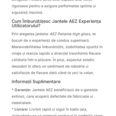
riguroase pentru a asigura performanțe optime și
siguranță maximă.
Cum Îmbunătățesc Jantele AEZ Experiența
Utilizatorului?
Prin alegerea jantelor
AEZ Panama high gloss
, te
bucuri de o experiență de condus superioară.
Manevrabilitatea îmbunătățită, stabilitatea sporită în
viraje și reacția rapidă a direcției transformă fiecare
călătorie într-o plăcere. În plus, aspectul estetic
deosebit îți oferă un sentiment de mândrie și
satisfacție de fiecare dată când te urci la volan.
Informații Suplimentare
*
Garanție:
Jantele AEZ beneficiază de o garanție
extinsă, care acoperă defectele de fabricație și
materialele.
*
Livrare:
Livrăm rapid și sigur în toată țara,
asigurându-ne că primești produsul în perfectă stare.