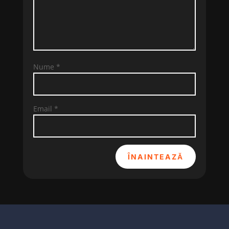
Nume
*
Email
*
ÎNAINTEAZĂ