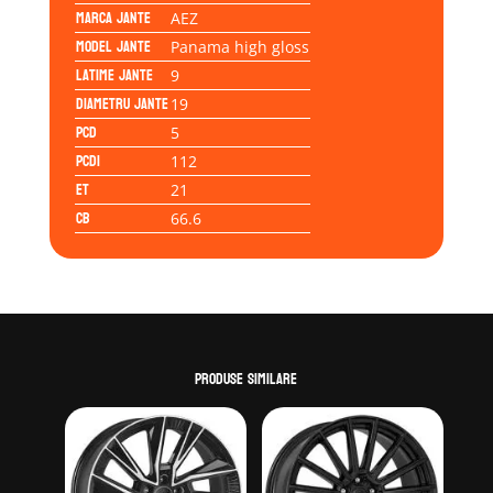
5x112
Marca jante
AEZ
21
Model jante
Panama high gloss
66.6
Latime jante
9
Diametru jante
19
PCD
5
PCD1
112
ET
21
CB
66.6
Produse similare