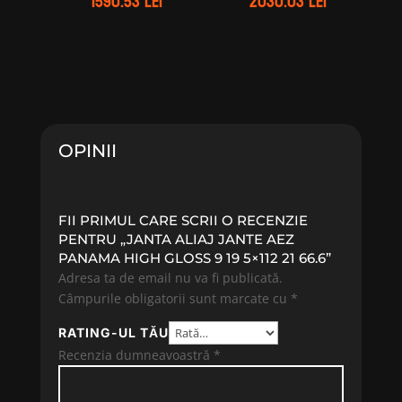
1590.53
lei
2030.03
lei
OPINII
FII PRIMUL CARE SCRII O RECENZIE
PENTRU „JANTA ALIAJ JANTE AEZ
PANAMA HIGH GLOSS 9 19 5×112 21 66.6”
Adresa ta de email nu va fi publicată.
Câmpurile obligatorii sunt marcate cu
*
RATING-UL TĂU
Recenzia dumneavoastră
*