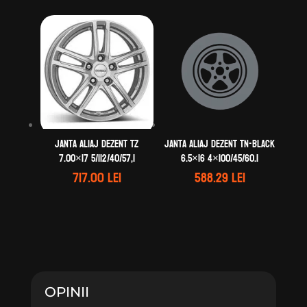
Janta aliaj DEZENT TZ
Janta aliaj DEZENT TN-black
7.00×17 5/112/40/57,1
6.5×16 4×100/45/60.1
717.00
lei
588.29
lei
OPINII