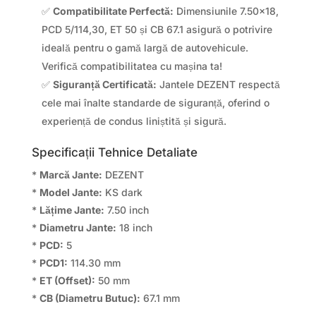
✅
Compatibilitate Perfectă:
Dimensiunile 7.50×18,
PCD 5/114,30, ET 50 și CB 67.1 asigură o potrivire
ideală pentru o gamă largă de autovehicule.
Verifică compatibilitatea cu mașina ta!
✅
Siguranță Certificată:
Jantele DEZENT respectă
cele mai înalte standarde de siguranță, oferind o
experiență de condus liniștită și sigură.
Specificații Tehnice Detaliate
*
Marcă Jante:
DEZENT
*
Model Jante:
KS dark
*
Lățime Jante:
7.50 inch
*
Diametru Jante:
18 inch
*
PCD:
5
*
PCD1:
114.30 mm
*
ET (Offset):
50 mm
*
CB (Diametru Butuc):
67.1 mm