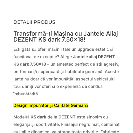
DETALII PRODUS
Transformă-ți Mașina cu Jantele Aliaj
DEZENT KS dark 7.50×18!
Ești gata să oferi mașinii tale un upgrade estetic și
funcțional de excepție? Alege
Jantele aliaj DEZENT
KS dark 7.50×18
– un amestec perfect de stil agresiv,
performanță superioară și fiabilitate germană! Aceste
jante nu doar că vor îmbunătăți aspectul vehiculului
tău, dar îți vor oferi și o experiență de condus
îmbunătățită.
Design Impunător și Calitate Germană
Modelul
KS dark
de la
DEZENT
este sinonim cu
eleganță și sportivitate. Finisajul negru mat, combinat
cu liniile dinamice, va atrage toate privirile. Fabricate