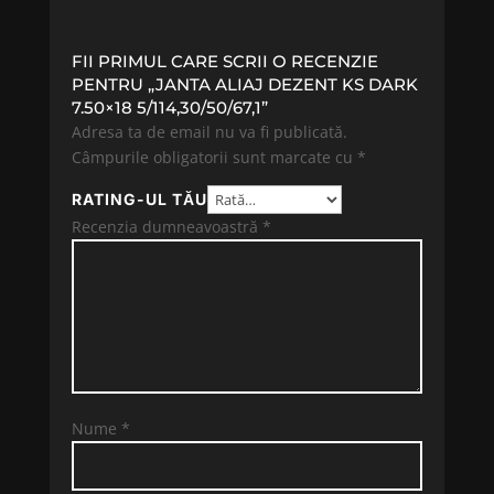
FII PRIMUL CARE SCRII O RECENZIE
PENTRU „JANTA ALIAJ DEZENT KS DARK
7.50×18 5/114,30/50/67,1”
Adresa ta de email nu va fi publicată.
Câmpurile obligatorii sunt marcate cu
*
RATING-UL TĂU
Recenzia dumneavoastră
*
Nume
*