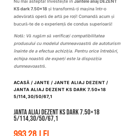
Nu mai astepta! Investește în
Jantele aliaj DEZENT
KS dark 7.50×18
și transformă-ți mașina într-o
adevărată operă de artă pe roți! Comandă acum și
bucură-te de o experiență de condus superioară!
Notă: Vă rugăm să verificați compatibilitatea
produsului cu modelul dumneavoastră de autoturism
înainte de a efectua achiziția. Pentru orice întrebări,
echipa noastră de experți este la dispoziția
dumneavoastră.
ACASĂ
/
JANTE
/
JANTE ALIAJ DEZENT
/
JANTA ALIAJ DEZENT KS DARK 7.50×18
5/114,30/50/67,1
Janta aliaj DEZENT KS dark 7.50×18
5/114,30/50/67,1
993.28
lei