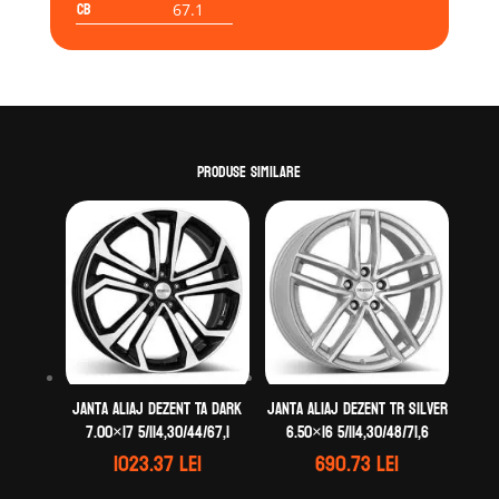
CB
67.1
Produse similare
Janta aliaj DEZENT TA dark
Janta aliaj DEZENT TR silver
7.00×17 5/114,30/44/67,1
6.50×16 5/114,30/48/71,6
1023.37
lei
690.73
lei