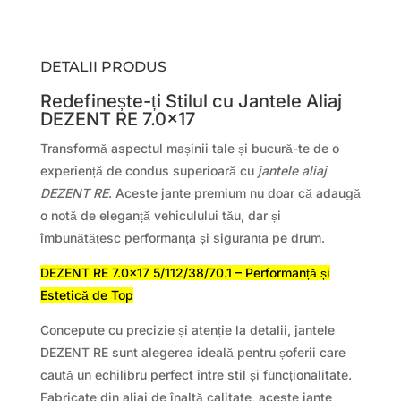
DETALII PRODUS
Redefinește-ți Stilul cu Jantele Aliaj
DEZENT RE 7.0×17
Transformă aspectul mașinii tale și bucură-te de o
experiență de condus superioară cu
jantele aliaj
DEZENT RE
. Aceste jante premium nu doar că adaugă
o notă de eleganță vehiculului tău, dar și
îmbunătățesc performanța și siguranța pe drum.
DEZENT RE 7.0×17 5/112/38/70.1 – Performanță și
Estetică de Top
Concepute cu precizie și atenție la detalii, jantele
DEZENT RE sunt alegerea ideală pentru șoferii care
caută un echilibru perfect între stil și funcționalitate.
Fabricate din aliaj de înaltă calitate, aceste jante