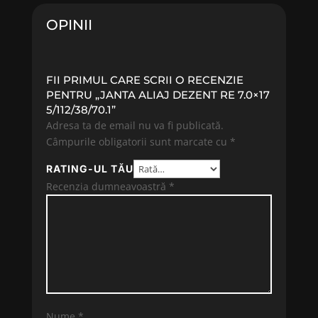
OPINII
FII PRIMUL CARE SCRII O RECENZIE
PENTRU „JANTA ALIAJ DEZENT RE 7.0×17
5/112/38/70.1”
Adresa ta de email nu va fi publicată.
Câmpurile obligatorii sunt marcate cu
*
RATING-UL TĂU
Recenzia dumneavoastră
*
Nume
*