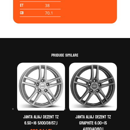
ET
38
CB
70.1
Produse similare
Janta aliaj DEZENT TZ
Janta aliaj DEZENT TZ
6.50×16 5/100/38/57,1
graphite 6.00×15
4/100/40/60,1