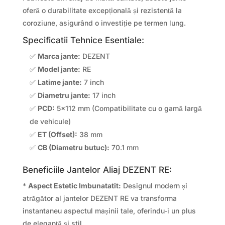
oferă o durabilitate excepțională și rezistență la
coroziune, asigurând o investiție pe termen lung.
Specificatii Tehnice Esentiale:
✅
Marca jante:
DEZENT
✅
Model jante:
RE
✅
Latime jante:
7 inch
✅
Diametru jante:
17 inch
✅
PCD:
5×112 mm (Compatibilitate cu o gamă largă
de vehicule)
✅
ET (Offset):
38 mm
✅
CB (Diametru butuc):
70.1 mm
Beneficiile Jantelor Aliaj DEZENT RE:
*
Aspect Estetic Imbunatatit:
Designul modern și
atrăgător al jantelor DEZENT RE va transforma
instantaneu aspectul mașinii tale, oferindu-i un plus
de eleganță și stil.