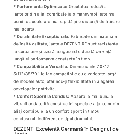
*
Performanta Optimizata:
Greutatea redusă a
jantelor din aliaj contribuie la o manevrabilitate mai
bună, o accelerare mai rapidă și o distanță de frânare
mai scurtă.
*
Durabilitate Exceptionala:
Fabricate din materiale
de înaltă calitate, jantele DEZENT RE sunt rezistente
la coroziune și uzură, asigurând o durată de viață
lungă și performanțe constante în timp.
*
Compatibilitate Versatila:
Dimensiunile 7.0×17
5/112/38/70.1 le fac compatibile cu o varietate largă
de modele auto, oferindu-ți flexibilitate în alegerea
anvelopelor potrivite.
*
Confort Sporit la Condus:
Absorbția mai bună a
vibrațiilor datorită construcției speciale a jantelor din
aliaj contribuie la un confort sporit în timpul
condusului, indiferent de tipul drumului.
DEZENT: Excelență Germană în Designul de
Jante