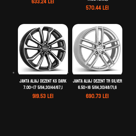
633.24
lei
570.44
lei
Janta aliaj DEZENT KS dark
Janta aliaj DEZENT TR silver
7.00×17 5/114,30/44/67,1
6.50×16 5/114,30/48/71,6
919.53
lei
690.73
lei