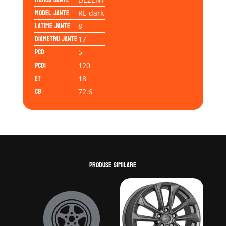
Model jante
RE dark
Latime jante
8
Diametru jante
17
PCD
5
PCD1
120
ET
18
CB
72.6
Produse similare