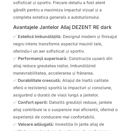
sofisticat și sportiv. Fiecare detaliu a fost atent
gândit pentru a maximiza impactul vizual și a
completa estetica generală a autoturismului.
Avantajele Jantelor Aliaj DEZENT RE dark
✅
Estetică îmbunătățită:
Designul modern și finisajul
negru intens transformă aspectul mașinii tale,
oferindu-i un aer sofisticat și sportiv.
✅
Performanță superioară:
Construcția ușoară din
aliaj reduce greutatea roților, îmbunătățind
manevrabilitatea, accelerarea și frânarea.
✅
Durabilitate crescută:
Aliajul de înaltă calitate
oferă o rezistență sporită la impacturi și coroziune,
asigurând o durată de viață lungă a jantelor.
✅
Confort sporit:
Datorită greutății reduse, jantele
aliaj contribuie la o suspensie mai eficientă, oferind o
experiență de conducere mai confortabilă.
✅
Valoare adăugată:
Investiția în jante aliaj de