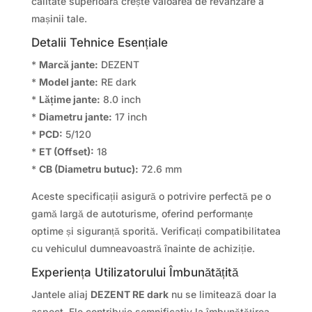
calitate superioară crește valoarea de revânzare a
mașinii tale.
Detalii Tehnice Esențiale
*
Marcă jante:
DEZENT
*
Model jante:
RE dark
*
Lățime jante:
8.0 inch
*
Diametru jante:
17 inch
*
PCD:
5/120
*
ET (Offset):
18
*
CB (Diametru butuc):
72.6 mm
Aceste specificații asigură o potrivire perfectă pe o
gamă largă de autoturisme, oferind performanțe
optime și siguranță sporită. Verificați compatibilitatea
cu vehiculul dumneavoastră înainte de achiziție.
Experiența Utilizatorului Îmbunătățită
Jantele aliaj
DEZENT RE dark
nu se limitează doar la
aspect. Ele contribuie semnificativ la îmbunătățirea