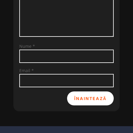
Nume
*
Email
*
ÎNAINTEAZĂ