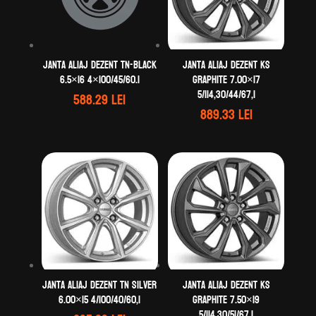
Janta aliaj DEZENT TN-black
Janta aliaj DEZENT KS
6.5×16 4×100/45/60.1
graphite 7.00×17
5/114,30/44/67,1
588.29
lei
889.33
lei
Janta aliaj DEZENT TN silver
Janta aliaj DEZENT KS
6.00×15 4/100/40/60,1
graphite 7.50×19
5/114,30/51/67,1