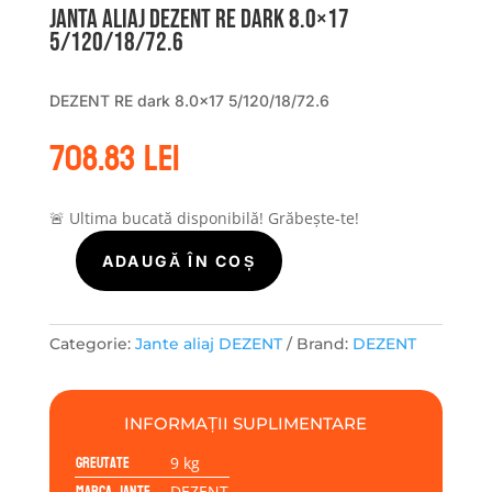
Janta aliaj DEZENT RE dark 8.0×17
5/120/18/72.6
DEZENT RE dark 8.0×17 5/120/18/72.6
708.83
lei
🚨 Ultima bucată disponibilă! Grăbește-te!
ADAUGĂ ÎN COȘ
Cantitate
Janta
aliaj
DEZENT
Categorie:
Jante aliaj DEZENT
Brand:
DEZENT
RE
dark
8.0x17
INFORMAȚII SUPLIMENTARE
5/120/18/72.6
Greutate
9 kg
Marca jante
DEZENT