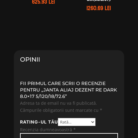
625.93
lei
1260.69
lei
OPINII
FII PRIMUL CARE SCRII O RECENZIE
PENTRU „JANTA ALIAJ DEZENT RE DARK
8.0×17 5/120/18/72.6”
Adresa ta de email nu va fi publicată.
Câmpurile obligatorii sunt marcate cu
*
RATING-UL TĂU
Recenzia dumneavoastră
*