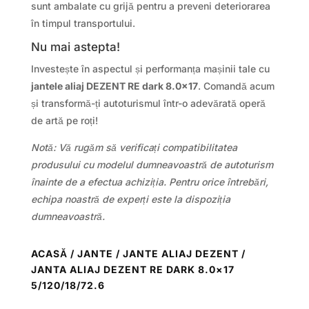
sunt ambalate cu grijă pentru a preveni deteriorarea
în timpul transportului.
Nu mai astepta!
Investește în aspectul și performanța mașinii tale cu
jantele aliaj DEZENT RE dark 8.0×17
. Comandă acum
și transformă-ți autoturismul într-o adevărată operă
de artă pe roți!
Notă: Vă rugăm să verificați compatibilitatea
produsului cu modelul dumneavoastră de autoturism
înainte de a efectua achiziția. Pentru orice întrebări,
echipa noastră de experți este la dispoziția
dumneavoastră.
ACASĂ
/
JANTE
/
JANTE ALIAJ DEZENT
/
JANTA ALIAJ DEZENT RE DARK 8.0×17
5/120/18/72.6