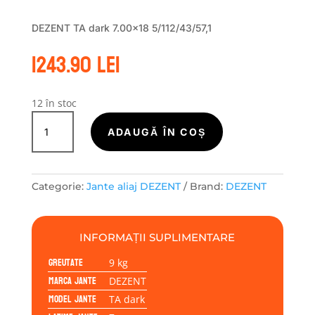
DEZENT TA dark 7.00×18 5/112/43/57,1
1243.90
lei
12 în stoc
Cantitate
Janta
ADAUGĂ ÎN COȘ
aliaj
DEZENT
TA
Categorie:
Jante aliaj DEZENT
Brand:
DEZENT
dark
7.00x18
5/112/43/57,1
INFORMAȚII SUPLIMENTARE
Greutate
9 kg
Marca jante
DEZENT
Model jante
TA dark