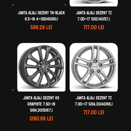
Janta aliaj DEZENT TN-black
Janta aliaj DEZENT TZ
6.5×16 4×100/45/60.1
7.00×17 5/112/40/57,1
588.29
lei
717.00
lei
Janta aliaj DEZENT KS
Janta aliaj DEZENT TZ
graphite 7.50×19
7.00×17 5/114,30/40/66,1
5/114,30/51/67,1
717.00
lei
1260.69
lei