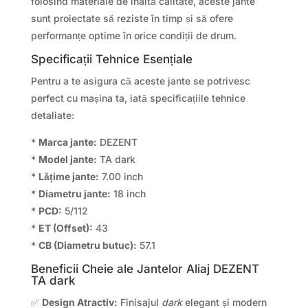
folosind materiale de înaltă calitate, aceste jante
sunt proiectate să reziste în timp și să ofere
performanțe optime în orice condiții de drum.
Specificații Tehnice Esențiale
Pentru a te asigura că aceste jante se potrivesc
perfect cu mașina ta, iată specificațiile tehnice
detaliate:
*
Marca jante:
DEZENT
*
Model jante:
TA dark
*
Lățime jante:
7.00 inch
*
Diametru jante:
18 inch
*
PCD:
5/112
*
ET (Offset):
43
*
CB (Diametru butuc):
57.1
Beneficii Cheie ale Jantelor Aliaj DEZENT
TA dark
✅
Design Atractiv:
Finisajul
dark
elegant și modern