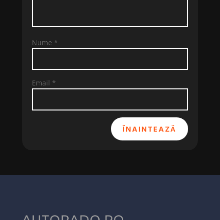
Nume
*
Email
*
ÎNAINTEAZĂ
AUTORADO.RO