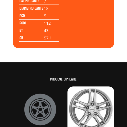
Latime jante
7
Diametru jante
18
PCD
5
PCD1
112
ET
43
CB
57.1
Produse similare