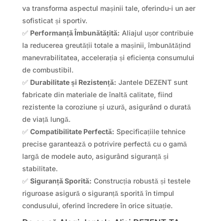
va transforma aspectul mașinii tale, oferindu-i un aer
sofisticat și sportiv.
✅
Performanță Îmbunătățită:
Aliajul ușor contribuie
la reducerea greutății totale a mașinii, îmbunătățind
manevrabilitatea, accelerația și eficiența consumului
de combustibil.
✅
Durabilitate și Rezistență:
Jantele DEZENT sunt
fabricate din materiale de înaltă calitate, fiind
rezistente la coroziune și uzură, asigurând o durată
de viață lungă.
✅
Compatibilitate Perfectă:
Specificațiile tehnice
precise garantează o potrivire perfectă cu o gamă
largă de modele auto, asigurând siguranță și
stabilitate.
✅
Siguranță Sporită:
Construcția robustă și testele
riguroase asigură o siguranță sporită în timpul
condusului, oferind încredere în orice situație.