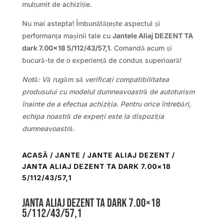
mulțumit de achiziție.
Nu mai astepta! Îmbunătățește aspectul și
performanța mașinii tale cu
Jantele Aliaj DEZENT TA
dark 7.00×18 5/112/43/57,1
. Comandă acum și
bucură-te de o experiență de condus superioară!
Notă: Vă rugăm să verificați compatibilitatea
produsului cu modelul dumneavoastră de autoturism
înainte de a efectua achiziția. Pentru orice întrebări,
echipa noastră de experți este la dispoziția
dumneavoastră.
ACASĂ
/
JANTE
/
JANTE ALIAJ DEZENT
/
JANTA ALIAJ DEZENT TA DARK 7.00×18
5/112/43/57,1
Janta aliaj DEZENT TA dark 7.00×18
5/112/43/57,1