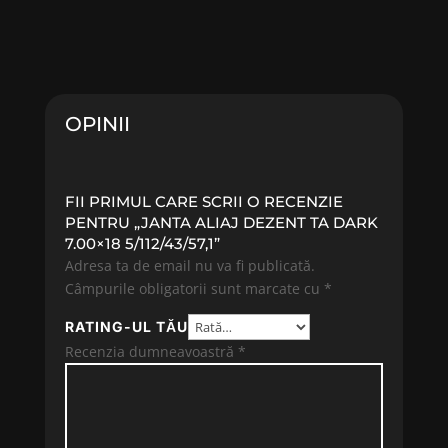
OPINII
FII PRIMUL CARE SCRII O RECENZIE
PENTRU „JANTA ALIAJ DEZENT TA DARK
7.00×18 5/112/43/57,1”
Adresa ta de email nu va fi publicată.
Câmpurile obligatorii sunt marcate cu
*
RATING-UL TĂU
Recenzia dumneavoastră
*