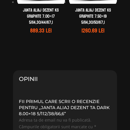
Janta aliaj DEZENT KS
Janta aliaj DEZENT KS
graphite 7.00×17
graphite 7.50×19
5/114,30/44/67,1
5/114,30/50/67,1
889.33
lei
1260.69
lei
OPINII
FII PRIMUL CARE SCRII O RECENZIE
PENTRU „JANTA ALIAJ DEZENT TA DARK
8.00×18 5/112/38/66,6”
Adresa ta de email nu va fi publicată.
Câmpurile obligatorii sunt marcate cu
*