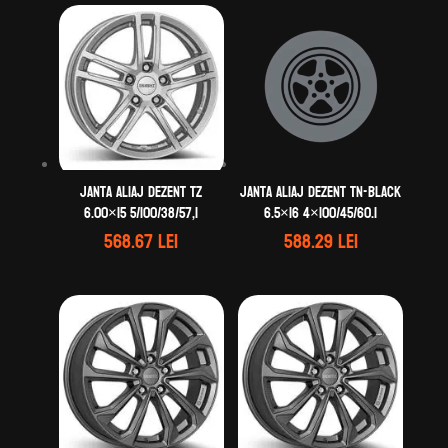
Janta aliaj DEZENT TZ
Janta aliaj DEZENT TN-black
6.00×15 5/100/38/57,1
6.5×16 4×100/45/60.1
568.67
lei
588.29
lei