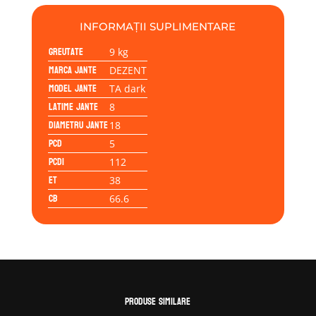
8.00x18
5/112/38/66,6
INFORMAȚII SUPLIMENTARE
Greutate
9 kg
Marca jante
DEZENT
Model jante
TA dark
Latime jante
8
Diametru jante
18
PCD
5
PCD1
112
ET
38
CB
66.6
Produse similare