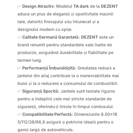
✅
Design Atractiv:
Modelul
TA dark
de la
DEZENT
aduce un plus de eleganță și sportivitate mașinii
tale, datorită finisajului său întunecat și a
designului modern cu spițe.
✅
Calitate Germană Garantată:
DEZENT
este un
brand renumit pentru standardele sale înalte de
producție, asigurând durabilitate și fiabilitate pe
termen lung.
✅
Performanță Îmbunătățită:
Greutatea redusă a
jantelor din aliaj contribuie la o manevrabilitate mai
bună și la o reducere a consumului de combustibil.
✅
Siguranță Sporită:
Jantele sunt testate riguros
pentru a îndeplini cele mai stricte standarde de
siguranță, oferindu-ți liniște în timpul condusului.
✅
Compatibilitate Perfectă:
Dimensiunile 8.00×18
5/112/38/66,6 asigură o potrivire ideală pentru o
gamă largă de autovehicule.