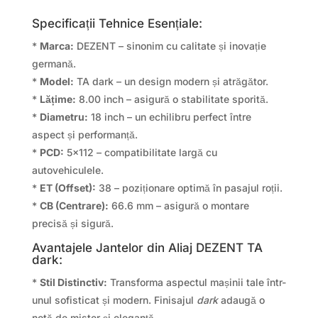
Specificații Tehnice Esențiale:
*
Marca:
DEZENT – sinonim cu calitate și inovație
germană.
*
Model:
TA dark – un design modern și atrăgător.
*
Lățime:
8.00 inch – asigură o stabilitate sporită.
*
Diametru:
18 inch – un echilibru perfect între
aspect și performanță.
*
PCD:
5×112 – compatibilitate largă cu
autovehiculele.
*
ET (Offset):
38 – poziționare optimă în pasajul roții.
*
CB (Centrare):
66.6 mm – asigură o montare
precisă și sigură.
Avantajele Jantelor din Aliaj DEZENT TA
dark:
*
Stil Distinctiv:
Transforma aspectul mașinii tale într-
unul sofisticat și modern. Finisajul
dark
adaugă o
notă de mister și eleganță.