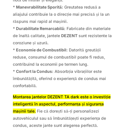
*
Manevrabilitate Sporită:
Greutatea redusă a
aliajului contribuie la o direcție mai precisă și la un
răspuns mai rapid al mașinii.
*
Durabilitate Remarcabilă:
Fabricate din materiale
de înaltă calitate, jantele
DEZENT
sunt rezistente la
coroziune și uzură.
*
Economie de Combustibil:
Datorită greutății
reduse, consumul de combustibil poate fi redus,
contribuind la economii pe termen lung.
*
Confort la Condus:
Absorbția vibrațiilor este
îmbunătățită, oferind o experiență de condus mai
confortabilă.
Montarea jantelor DEZENT TA dark este o investiție
inteligentă în aspectul, performanța și siguranța
mașinii tale.
Fie că dorești să-ți personalizezi
autovehiculul sau să îmbunătățești experiența de
condus, aceste jante sunt alegerea perfectă.