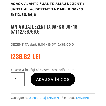
ACASĂ
/
JANTE
/
JANTE ALIAJ DEZENT
/
JANTA ALIAJ DEZENT TA DARK 8.00×18
5/112/38/66,6
Janta aliaj DEZENT TA dark 8.00×18
5/112/38/66,6
DEZENT TA dark 8.00×18 5/112/38/66,6
1238.62
lei
⚡ Doar 4 bucăți rămase! Comandă acum!
Cantitate
Janta
ADAUGĂ ÎN COȘ
aliaj
DEZENT
TA
Categorie:
Jante aliaj DEZENT
Brand:
DEZENT
dark