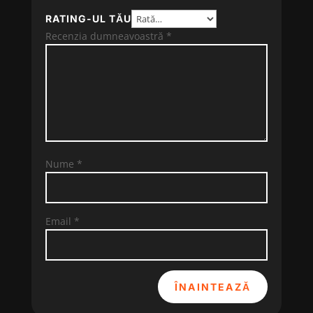
RATING-UL TĂU
Recenzia dumneavoastră
*
Nume
*
Email
*
ÎNAINTEAZĂ