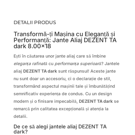
DETALII PRODUS
Transformă-ți Mașina cu Eleganță și
Performanță: Jante Aliaj DEZENT TA
dark 8.00×18
Ești în căutarea unor jante aliaj care să îmbine
eleganța rafinată
cu
performanța superioară
? Jantele
aliaj
DEZENT TA dark
sunt răspunsul! Aceste jante
nu sunt doar un accesoriu, ci o declarație de stil,
transformând aspectul mașinii tale și îmbunătățind
semnificativ experiența de condus. Cu un design
modern și o finisare impecabilă,
DEZENT TA dark
se
remarcă prin calitatea excepțională și atenția la
detalii.
De ce să alegi jantele aliaj DEZENT TA
dark?