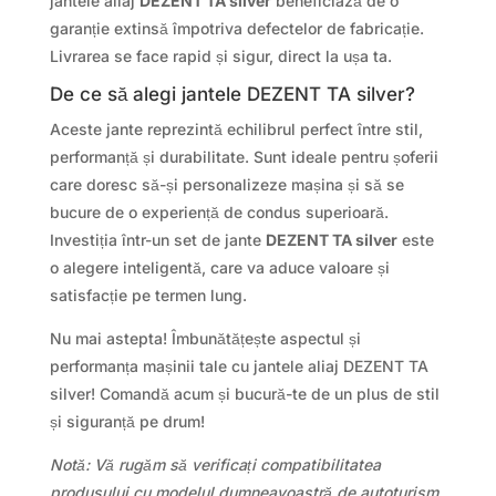
jantele aliaj
DEZENT TA silver
beneficiază de o
garanție extinsă împotriva defectelor de fabricație.
Livrarea se face rapid și sigur, direct la ușa ta.
De ce să alegi jantele DEZENT TA silver?
Aceste jante reprezintă echilibrul perfect între stil,
performanță și durabilitate. Sunt ideale pentru șoferii
care doresc să-și personalizeze mașina și să se
bucure de o experiență de condus superioară.
Investiția într-un set de jante
DEZENT TA silver
este
o alegere inteligentă, care va aduce valoare și
satisfacție pe termen lung.
Nu mai astepta! Îmbunătățește aspectul și
performanța mașinii tale cu jantele aliaj DEZENT TA
silver! Comandă acum și bucură-te de un plus de stil
și siguranță pe drum!
Notă: Vă rugăm să verificați compatibilitatea
produsului cu modelul dumneavoastră de autoturism