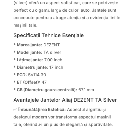
(silver) oferă un aspect sofisticat, care se potrivește
perfect cu o gamă largă de culori auto. Jantele sunt
concepute pentru a atrage atenția și a evidenția liniile
mașinii tale.
Specificații Tehnice Esențiale
*
Marca jante:
DEZENT
*
Model jante:
TA silver
*
Lățime jante:
7.00 inch
*
Diametru jante:
17 inch
*
PCD:
5×114.30
*
ET (Offset):
47
*
CB (Diametru gaura centrală):
67.1 mm
Avantajele Jantelor Aliaj DEZENT TA Silver
✅
Îmbunătățirea Estetică:
Aspectul argintiu și
designul modern vor transforma aspectul mașinii
tale, oferindu-i un plus de eleganță și sportivitate.