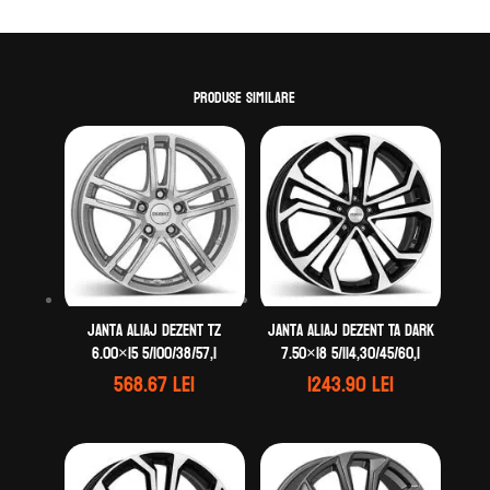
Produse similare
Janta aliaj DEZENT TZ
Janta aliaj DEZENT TA dark
6.00×15 5/100/38/57,1
7.50×18 5/114,30/45/60,1
568.67
lei
1243.90
lei