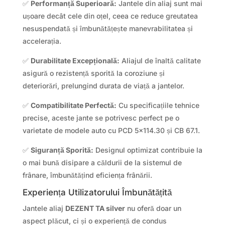
✅
Performanță Superioară:
Jantele din aliaj sunt mai
ușoare decât cele din oțel, ceea ce reduce greutatea
nesuspendată și îmbunătățește manevrabilitatea și
accelerația.
✅
Durabilitate Excepțională:
Aliajul de înaltă calitate
asigură o rezistență sporită la coroziune și
deteriorări, prelungind durata de viață a jantelor.
✅
Compatibilitate Perfectă:
Cu specificațiile tehnice
precise, aceste jante se potrivesc perfect pe o
varietate de modele auto cu PCD 5×114.30 și CB 67.1.
✅
Siguranță Sporită:
Designul optimizat contribuie la
o mai bună disipare a căldurii de la sistemul de
frânare, îmbunătățind eficiența frânării.
Experiența Utilizatorului Îmbunătățită
Jantele aliaj
DEZENT TA silver
nu oferă doar un
aspect plăcut, ci și o experiență de condus