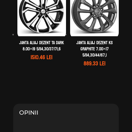
Janta aliaj DEZENT TA dark
Janta aliaj DEZENT KS
8.00×19 5/114,30/37/71,6
graphite 7.00×17
5/114,30/44/67,1
1510.46
lei
889.33
lei
OPINII