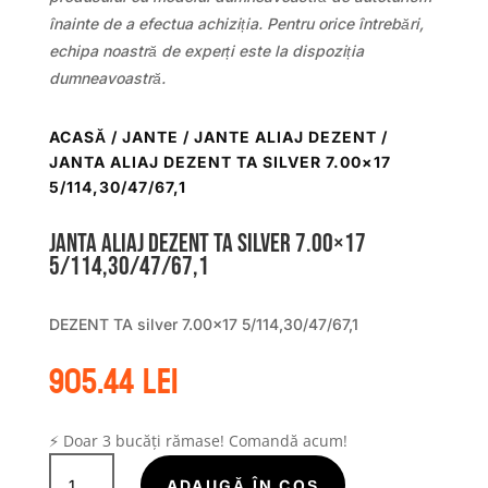
înainte de a efectua achiziția. Pentru orice întrebări,
echipa noastră de experți este la dispoziția
dumneavoastră.
ACASĂ
/
JANTE
/
JANTE ALIAJ DEZENT
/
JANTA ALIAJ DEZENT TA SILVER 7.00×17
5/114,30/47/67,1
Janta aliaj DEZENT TA silver 7.00×17
5/114,30/47/67,1
DEZENT TA silver 7.00×17 5/114,30/47/67,1
905.44
lei
⚡ Doar 3 bucăți rămase! Comandă acum!
Cantitate
ADAUGĂ ÎN COȘ