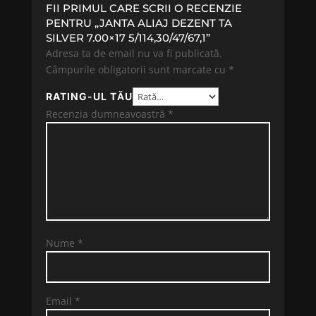
FII PRIMUL CARE SCRII O RECENZIE
PENTRU „JANTA ALIAJ DEZENT TA
SILVER 7.00×17 5/114,30/47/67,1”
Adresa ta de email nu va fi publicată.
Câmpurile obligatorii sunt marcate cu
*
RATING-UL TĂU
Recenzia dumneavoastră
*
Nume
*
Email
*