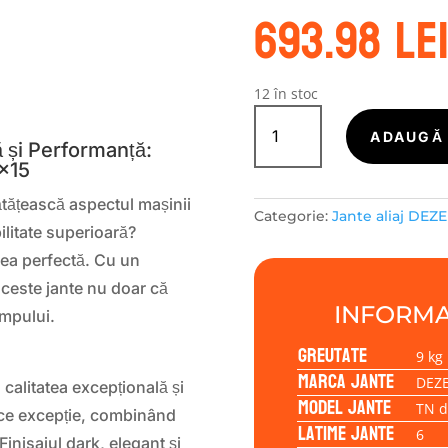
693.98
le
S
12 în stoc
Cantitate
Janta
ADAUGĂ 
 și Performanță:
aliaj
0×15
DEZENT
TN
ătățească aspectul mașinii
Categorie:
Jante aliaj DEZ
dark
ilitate superioară?
6.00x15
ea perfectă. Cu un
4/100/45/60,1
aceste jante nu doar că
INFORMA
impului.
Greutate
9 kg
Marca jante
DEZ
alitatea excepțională și
Model jante
TN d
ace excepție, combinând
Latime jante
6
inisajul dark, elegant și