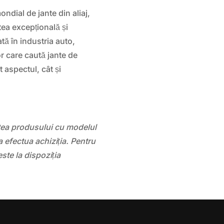
dial de jante din aliaj,
tea excepțională și
tă în industria auto,
r care caută jante de
t aspectul, cât și
atea produsului cu modelul
 efectua achiziția. Pentru
este la dispoziția