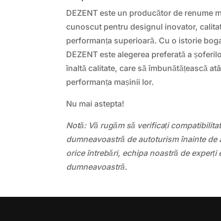
DEZENT este un producător de renume mon
cunoscut pentru designul inovator, calita
performanța superioară. Cu o istorie boga
DEZENT este alegerea preferată a șoferilo
înaltă calitate, care să îmbunătățească atâ
performanța mașinii lor.
Nu mai astepta!
Notă: Vă rugăm să verificați compatibilit
dumneavoastră de autoturism înainte de a
orice întrebări, echipa noastră de experți 
dumneavoastră.