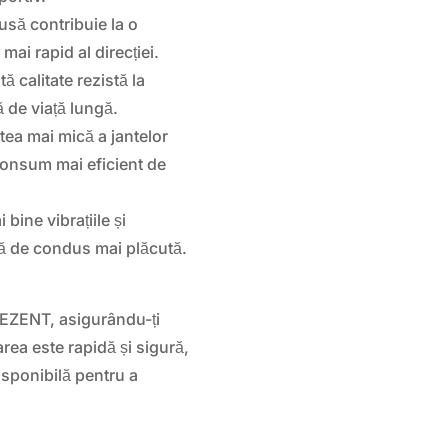
să contribuie la o
ai rapid al direcției.
tă calitate rezistă la
 de viață lungă.
ea mai mică a jantelor
 consum mai eficient de
bine vibrațiile și
ță de condus mai plăcută.
DEZENT, asigurându-ți
rarea este rapidă și sigură,
isponibilă pentru a