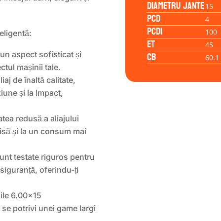
Diametru jante
15
PCD
4
PCD1
100
teligentă:
ET
45
CB
un aspect sofisticat și
60.1
tul mașinii tale.
iaj de înaltă calitate,
iune și la impact,
tea redusă a aliajului
cisă și la un consum mai
nt testate riguros pentru
siguranță, oferindu-ți
le 6.00×15
se potrivi unei game largi