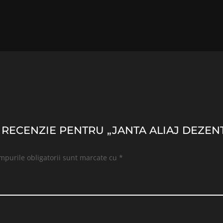
O RECENZIE PENTRU „JANTA ALIAJ DEZENT
mpurile obligatorii sunt marcate cu
*