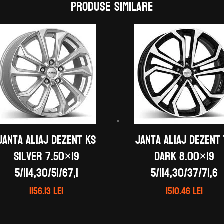
Produse similare
Janta aliaj DEZENT KS
Janta aliaj DEZENT 
silver 7.50×19
dark 8.00×19
5/114,30/51/67,1
5/114,30/37/71,6
1156.13
lei
1510.46
lei