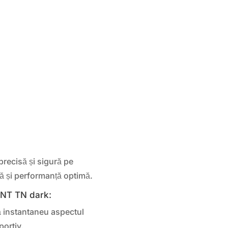
precisă și sigură pe
ră și performanță optimă.
ZENT TN dark:
 instantaneu aspectul
portiv.