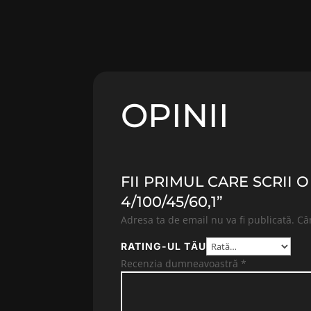
OPINII
FII PRIMUL CARE SCRII 
4/100/45/60,1”
Adresa ta de email nu va fi publicată.
Câ
RATING-UL TĂU
Recenzia dumneavoastră
*