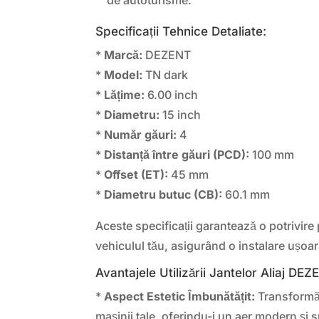
Specificații Tehnice Detaliate:
*
Marcă:
DEZENT
*
Model:
TN dark
*
Lățime:
6.00 inch
*
Diametru:
15 inch
*
Număr găuri:
4
*
Distanță între găuri (PCD):
100 mm
*
Offset (ET):
45 mm
*
Diametru butuc (CB):
60.1 mm
Aceste specificații garantează o potrivire 
vehiculul tău, asigurând o instalare ușoa
Avantajele Utilizării Jantelor Aliaj DE
*
Aspect Estetic Îmbunătățit:
Transformă
mașinii tale, oferindu-i un aer modern și s