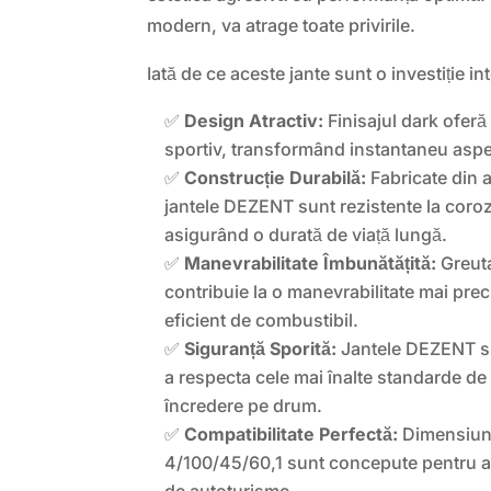
modern, va atrage toate privirile.
Iată de ce aceste jante sunt o investiție in
✅
Design Atractiv:
Finisajul dark oferă 
sportiv, transformând instantaneu aspec
✅
Construcție Durabilă:
Fabricate din al
jantele DEZENT sunt rezistente la coroz
asigurând o durată de viață lungă.
✅
Manevrabilitate Îmbunătățită:
Greuta
contribuie la o manevrabilitate mai pre
eficient de combustibil.
✅
Siguranță Sporită:
Jantele DEZENT su
a respecta cele mai înalte standarde de 
încredere pe drum.
✅
Compatibilitate Perfectă:
Dimensiuni
4/100/45/60,1 sunt concepute pentru a 
de autoturisme.