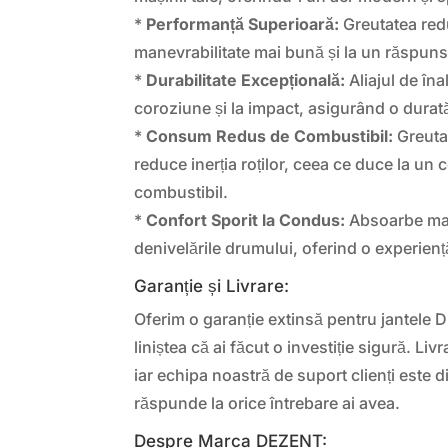
*
Performanță Superioară:
Greutatea redu
manevrabilitate mai bună și la un răspuns m
*
Durabilitate Excepțională:
Aliajul de înal
coroziune și la impact, asigurând o durată
*
Consum Redus de Combustibil:
Greutat
reduce inerția roților, ceea ce duce la un
combustibil.
*
Confort Sporit la Condus:
Absoarbe mai 
denivelările drumului, oferind o experien
Garanție și Livrare:
Oferim o garanție extinsă pentru jantele 
liniștea că ai făcut o investiție sigură. Liv
iar echipa noastră de suport clienți este d
răspunde la orice întrebare ai avea.
Despre Marca DEZENT: