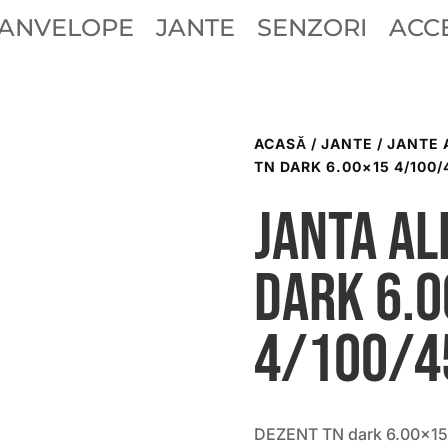
ANVELOPE
JANTE
SENZORI
ACCE
ACASĂ
/
JANTE
/
JANTE 
TN DARK 6.00×15 4/100/
Janta al
dark 6.
4/100/4
DEZENT TN dark 6.00×15