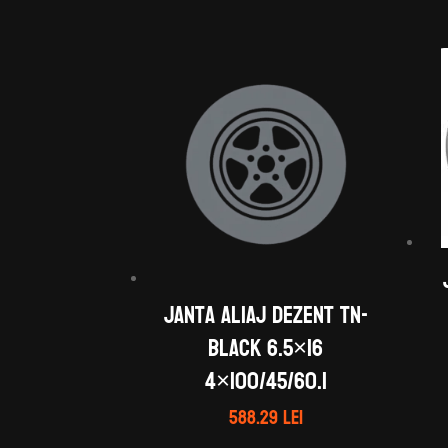
Janta aliaj DEZENT TN-
black 6.5×16
4×100/45/60.1
588.29
lei