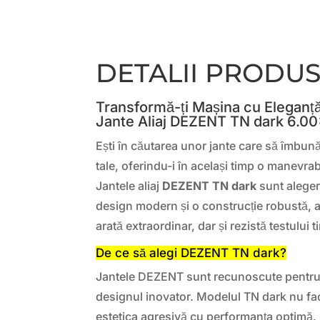
DETALII PRODU
Transformă-ți Mașina cu Eleganță
Jante Aliaj DEZENT TN dark 6.0
Ești în căutarea unor jante care să îmbun
tale, oferindu-i în același timp o manevrab
Jantele aliaj
DEZENT TN dark
sunt aleger
design modern și o construcție robustă, 
arată extraordinar, dar și rezistă testului t
De ce să alegi DEZENT TN dark?
Jantele DEZENT sunt recunoscute pentru c
designul inovator. Modelul TN dark nu f
estetica agresivă cu performanța optimă. F