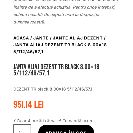
înainte de a efectua achiziția. Pentru orice întrebări,
echipa noastră de experți este la dispoziția
dumneavoastră.
ACASĂ
/
JANTE
/
JANTE ALIAJ DEZENT
/
JANTA ALIAJ DEZENT TR BLACK 8.00×18
5/112/46/57,1
Janta aliaj DEZENT TR black 8.00×18
5/112/46/57,1
DEZENT TR black 8.00×18 5/112/46/57,1
951.14
lei
⚡ Doar 4 bucăți rămase! Comandă acum!
Cantitate
ADAUGĂ ÎN COȘ