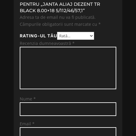
PENTRU „JANTA ALIAJ DEZENT TR
BLACK 8.00×18 5/112/46/57,1”
Adresa ta de email nu va fi publicată.
Câmpurile obligatorii sunt marcate cu
*
RATING-UL TĂU
Recenzia dumneavoastră
*
Nume
*
Email
*