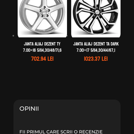
Janta aliaj DEZENT TY
Janta aliaj DEZENT TA dark
7.00×16 5/114,30/48/71,6
7.00×17 5/114,30/44/67,1
702.94
lei
1023.37
lei
OPINII
FII PRIMUL CARE SCRII O RECENZIE