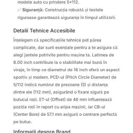
modele auto cu prindere 5×112.
✅
Siguranță:
Construcția robustă și testele
riguroase garantează siguranța în timpul utilizării.
Detalii Tehnice Accesibile
Înțelegem că specificațiile tehnice pot părea
complicate, dar sunt esențiale pentru a te asigura că
alegi jantele potrivite pentru mașina ta. Latimea de
8.00 inch contribuie la o stabilitate mai bună în
viraje, în timp ce diametrul de 18 inch oferă un aspect
sportiv și modern. PCD-ul (Pitch Circle Diameter) de
5/112 indică numărul de prezoane (5) și distanța
dintre ele (112 mm), asigurând o fixare sigură pe
butucul roții. ET-ul (Offset) de 46 mm influențează
poziția roții în raport cu aripa mașinii, iar CB-ul
(Center Bore) de 57.1 mm asigură o centrare perfectă
pe butuc.
Informații despre Brand