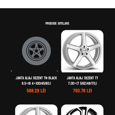
Produse similare
Janta aliaj DEZENT TN-black
Janta aliaj DEZENT TY
6.5×16 4×100/45/60.1
7.00×17 5/112/48/70,1
588.29
lei
793.78
lei