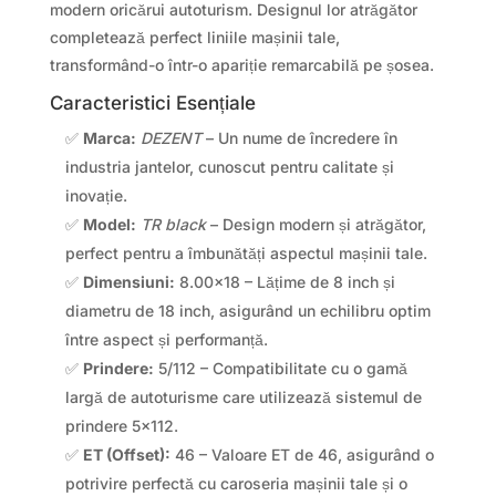
modern oricărui autoturism. Designul lor atrăgător
completează perfect liniile mașinii tale,
transformând-o într-o apariție remarcabilă pe șosea.
Caracteristici Esențiale
✅
Marca:
DEZENT
– Un nume de încredere în
industria jantelor, cunoscut pentru calitate și
inovație.
✅
Model:
TR black
– Design modern și atrăgător,
perfect pentru a îmbunătăți aspectul mașinii tale.
✅
Dimensiuni:
8.00×18 – Lățime de 8 inch și
diametru de 18 inch, asigurând un echilibru optim
între aspect și performanță.
✅
Prindere:
5/112 – Compatibilitate cu o gamă
largă de autoturisme care utilizează sistemul de
prindere 5×112.
✅
ET (Offset):
46 – Valoare ET de 46, asigurând o
potrivire perfectă cu caroseria mașinii tale și o