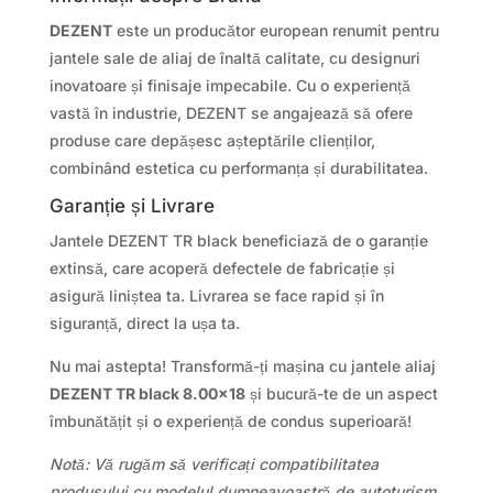
DEZENT
este un producător european renumit pentru
jantele sale de aliaj de înaltă calitate, cu designuri
inovatoare și finisaje impecabile. Cu o experiență
vastă în industrie, DEZENT se angajează să ofere
produse care depășesc așteptările clienților,
combinând estetica cu performanța și durabilitatea.
Garanție și Livrare
Jantele DEZENT TR black beneficiază de o garanție
extinsă, care acoperă defectele de fabricație și
asigură liniștea ta. Livrarea se face rapid și în
siguranță, direct la ușa ta.
Nu mai astepta! Transformă-ți mașina cu jantele aliaj
DEZENT TR black 8.00×18
și bucură-te de un aspect
îmbunătățit și o experiență de condus superioară!
Notă: Vă rugăm să verificați compatibilitatea
produsului cu modelul dumneavoastră de autoturism