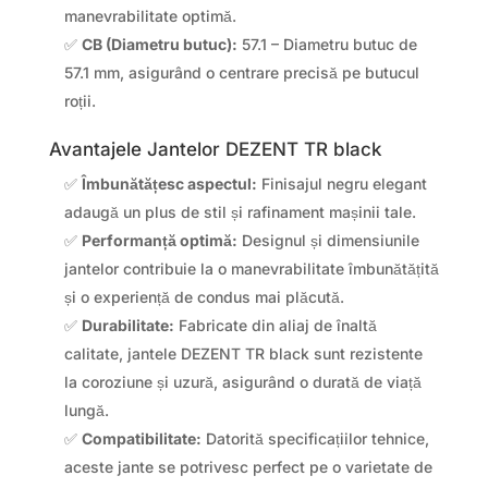
manevrabilitate optimă.
✅
CB (Diametru butuc):
57.1 – Diametru butuc de
57.1 mm, asigurând o centrare precisă pe butucul
roții.
Avantajele Jantelor DEZENT TR black
✅
Îmbunătățesc aspectul:
Finisajul negru elegant
adaugă un plus de stil și rafinament mașinii tale.
✅
Performanță optimă:
Designul și dimensiunile
jantelor contribuie la o manevrabilitate îmbunătățită
și o experiență de condus mai plăcută.
✅
Durabilitate:
Fabricate din aliaj de înaltă
calitate, jantele DEZENT TR black sunt rezistente
la coroziune și uzură, asigurând o durată de viață
lungă.
✅
Compatibilitate:
Datorită specificațiilor tehnice,
aceste jante se potrivesc perfect pe o varietate de