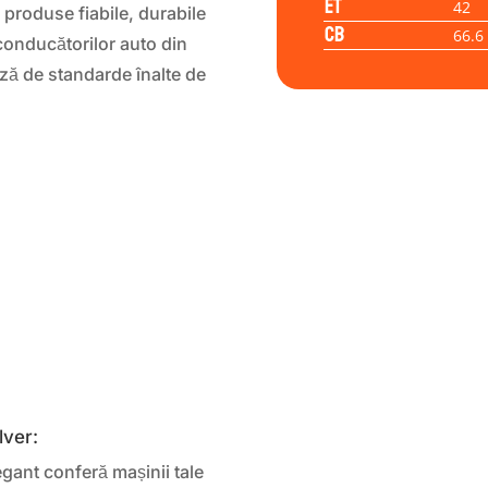
ET
42
 produse fiabile, durabile
CB
66.6
 conducătorilor auto din
ză de standarde înalte de
lver:
egant conferă mașinii tale