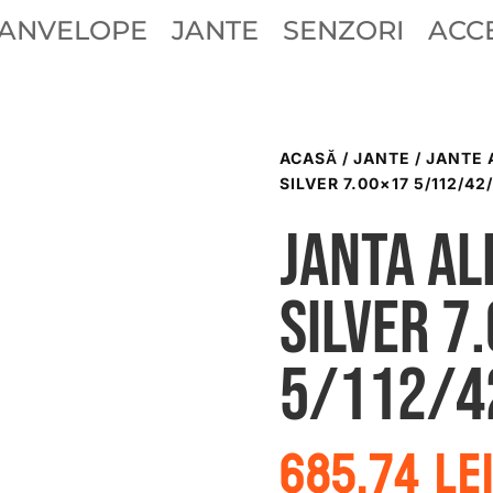
ANVELOPE
JANTE
SENZORI
ACCE
ACASĂ
/
JANTE
/
JANTE 
SILVER 7.00×17 5/112/42
Janta al
silver 7
5/112/4
685.74
le