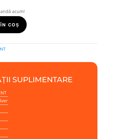
mandă acum!
ÎN COȘ
ENT
ȚII SUPLIMENTARE
ENT
lver