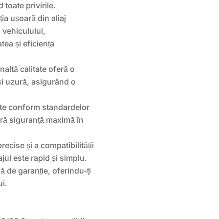
toate privirile.
ia ușoară din aliaj
a vehiculului,
ea și eficiența
înaltă calitate oferă o
și uzură, asigurând o
cate conform standardelor
ră siguranță maximă în
ecise și a compatibilității
ul este rapid și simplu.
 de garanție, oferindu-ți
ui.