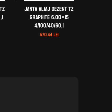
 TZ
Janta aliaj DEZENT TZ
,1
graphite 6.00×15
4/100/40/60,1
570.44
lei