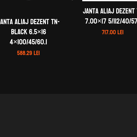
Janta aliaj DEZENT
7.00×17 5/112/40/57
Janta aliaj DEZENT TN-
black 6.5×16
717.00
lei
4×100/45/60.1
588.29
lei