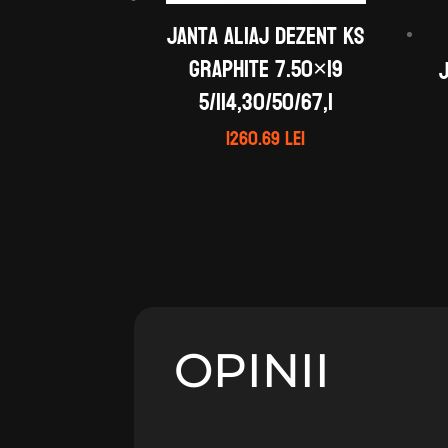
Janta aliaj DEZENT KS
graphite 7.50×19
5/114,30/50/67,1
1260.69
lei
OPINII