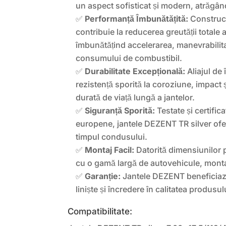
un aspect sofisticat și modern, atrăgând 
✅
Performanță Îmbunătățită:
Construcț
contribuie la reducerea greutății totale 
îmbunătățind accelerarea, manevrabilitat
consumului de combustibil.
✅
Durabilitate Excepțională:
Aliajul de 
rezistență sporită la coroziune, impact 
durată de viață lungă a jantelor.
✅
Siguranță Sporită:
Testate și certifi
europene, jantele DEZENT TR silver ofe
timpul condusului.
✅
Montaj Facil:
Datorită dimensiunilor pr
cu o gamă largă de autovehicule, montaj
✅
Garanție:
Jantele DEZENT beneficiază
liniște și încredere în calitatea produsul
Compatibilitate: