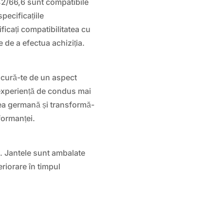
42/66,6 sunt compatibile
pecificațiile
cați compatibilitatea cu
de a efectua achiziția.
ucură-te de un aspect
 experiență de condus mai
atea germană și transformă-
rformanței.
ra. Jantele sunt ambalate
riorare în timpul