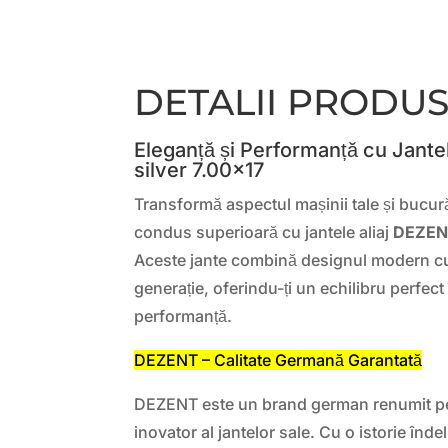
DETALII PRODU
Eleganță și Performanță cu Jante
silver 7.00×17
Transformă aspectul mașinii tale și bucur
condus superioară cu jantele aliaj
DEZENT
Aceste jante combină designul modern cu
generație, oferindu-ți un echilibru perfect î
performanță.
DEZENT – Calitate Germană Garantată
DEZENT este un brand german renumit pen
inovator al jantelor sale. Cu o istorie înd