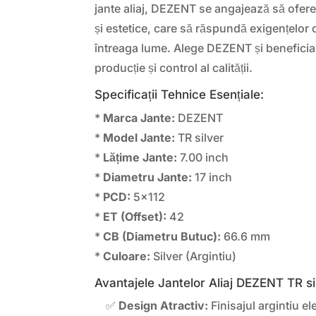
jante aliaj, DEZENT se angajează să ofere
și estetice, care să răspundă exigențelor
întreaga lume. Alege DEZENT și beneficia
producție și control al calității.
Specificații Tehnice Esențiale:
*
Marca Jante:
DEZENT
*
Model Jante:
TR silver
*
Lățime Jante:
7.00 inch
*
Diametru Jante:
17 inch
*
PCD:
5×112
*
ET (Offset):
42
*
CB (Diametru Butuc):
66.6 mm
*
Culoare:
Silver (Argintiu)
Avantajele Jantelor Aliaj DEZENT TR si
✅
Design Atractiv:
Finisajul argintiu el