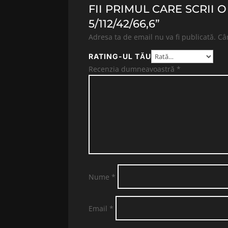
FII PRIMUL CARE SCRII 
5/112/42/66,6”
Adresa ta de email nu va fi publicată.
Câ
RATING-UL TĂU
Recenzia dumneavoastră
*
Nume
*
Email
*