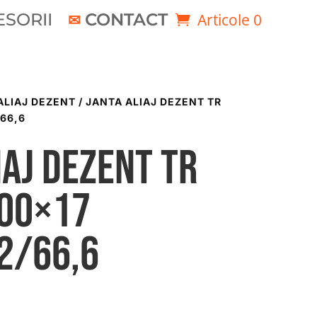
SORII
CONTACT
Articole 0
ALIAJ DEZENT
/ JANTA ALIAJ DEZENT TR
/66,6
iaj DEZENT TR
.00×17
2/66,6
i