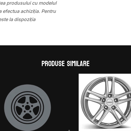
atea produsului cu modelul
 efectua achiziția. Pentru
este la dispoziția
Produse similare