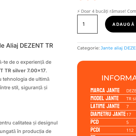
⚡ Doar 4 bucăți rămase! Co
Cantitate
Janta
ADAUGĂ 
S
aliaj
DEZENT
TR
le Aliaj DEZENT TR
Categorie:
Jante aliaj DEZ
silver
7.00x17
ă-te de o experiență de
5/112/42/66,6
 TR silver 7.00×17
.
INFORMA
 tehnologia de ultimă
ntre stil, siguranță și
Marca jante
DEZ
Model jante
TR si
Latime jante
7
Diametru jante
17
PCD
5
tru calitatea și designul
PCD1
112
elungată în producția de