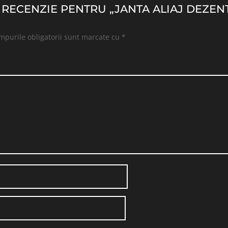
O RECENZIE PENTRU „JANTA ALIAJ DEZENT 
mpurile obligatorii sunt marcate cu
*