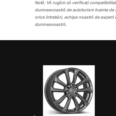
Notă: Vă rugăm să verificați compatibilit
dumneavoastră de autoturism înainte de a
orice întrebări, echipa noastră de experți 
dumneavoastră.