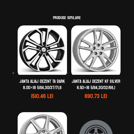
Produse similare
Janta aliaj DEZENT TA dark
Janta aliaj DEZENT KF silver
8.00×19 5/114,30/37/71,6
6.50×16 5/114,30/32/66,1
1510.46
lei
690.73
lei