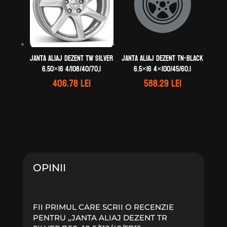
Janta aliaj DEZENT TW silver
Janta aliaj DEZENT TN-black
6.50×16 4/108/40/70,1
6.5×16 4×100/45/60.1
406.78
lei
588.29
lei
OPINII
FII PRIMUL CARE SCRII O RECENZIE
PENTRU „JANTA ALIAJ DEZENT TR