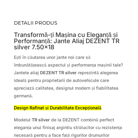
DETALII PRODUS
Transformă-ți Mașina cu Eleganță și
Performanță: Jante Aliaj DEZENT TR
silver 7.50×18
Ești în căutarea unor jante noi care să
îmbunătățească aspectul și performanța mașinii tale?
Jantele aliaj
DEZENT TR silver
reprezintă alegerea
ideală pentru proprietarii de autovehicule care
apreciază calitatea, designul modern și fiabilitatea
germană.
Design Rafinat și Durabilitate Excepțională
Modelul
TR silver
de la DEZENT combină perfect
eleganța unui finisaj argintiu strălucitor cu rezistența
necesară pentru a face față rigorilor drumurilor