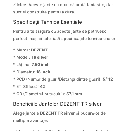
zilnice. Aceste jante nu doar că arată fantastic, dar
sunt și construite pentru a dura.
Specificații Tehnice Esențiale
Pentru a te asigura că aceste jante se potrivesc
perfect mașinii tale, iată specificațiile tehnice cheie:
* Marca:
DEZENT
* Model:
TR silver
* Lățime:
7.50 inch
* Diametru:
18 inch
* PCD (Număr de găuri/Distanța dintre găuri):
5/112
* ET (Offset):
42
* CB (Diametrul butucului):
57.1 mm
Beneficiile Jantelor DEZENT TR silver
Alege jantele
DEZENT TR silver
și bucură-te de
multiple avantaje: