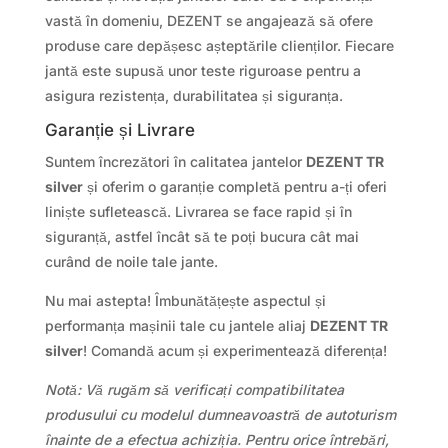
vastă în domeniu, DEZENT se angajează să ofere
produse care depășesc așteptările clienților. Fiecare
jantă este supusă unor teste riguroase pentru a
asigura rezistența, durabilitatea și siguranța.
Garanție și Livrare
Suntem încrezători în calitatea jantelor
DEZENT TR
silver
și oferim o garanție completă pentru a-ți oferi
liniște sufletească. Livrarea se face rapid și în
siguranță, astfel încât să te poți bucura cât mai
curând de noile tale jante.
Nu mai astepta! Îmbunătățește aspectul și
performanța mașinii tale cu jantele aliaj
DEZENT TR
silver
! Comandă acum și experimentează diferența!
Notă: Vă rugăm să verificați compatibilitatea
produsului cu modelul dumneavoastră de autoturism
înainte de a efectua achiziția. Pentru orice întrebări,