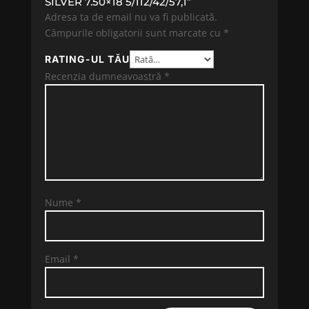
SILVER 7.50×18 5/112/42/57,1”
Adresa ta de email nu va fi publicată.
Câmpurile obligatorii sunt marcate cu
*
RATING-UL TĂU
Recenzia dumneavoastră
*
Nume
*
Email
*