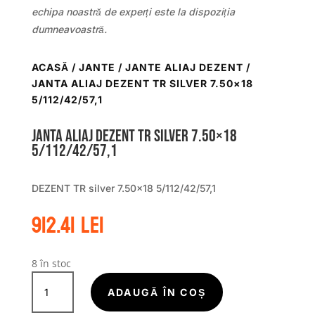
echipa noastră de experți este la dispoziția
dumneavoastră.
ACASĂ
/
JANTE
/
JANTE ALIAJ DEZENT
/
JANTA ALIAJ DEZENT TR SILVER 7.50×18
5/112/42/57,1
Janta aliaj DEZENT TR silver 7.50×18
5/112/42/57,1
DEZENT TR silver 7.50×18 5/112/42/57,1
912.41
lei
8 în stoc
Cantitate
Janta
ADAUGĂ ÎN COȘ
aliaj