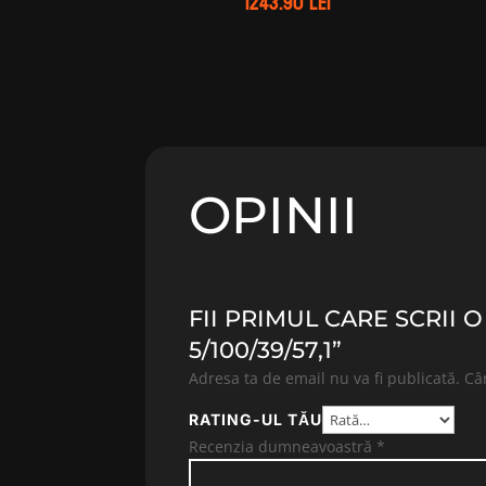
1243.90
lei
OPINII
FII PRIMUL CARE SCRII 
5/100/39/57,1”
Adresa ta de email nu va fi publicată.
Câ
RATING-UL TĂU
Recenzia dumneavoastră
*