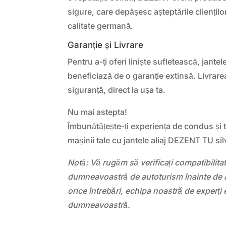
sigure, care depășesc așteptările clienți
calitate germană.
Garanție și Livrare
Pentru a-ți oferi liniște sufletească, jant
beneficiază de o garanție extinsă. Livrarea
siguranță, direct la ușa ta.
Nu mai astepta!
Îmbunătățește-ți experiența de condus și
mașinii tale cu jantele aliaj DEZENT TU 
Notă: Vă rugăm să verificați compatibilit
dumneavoastră de autoturism înainte de a
orice întrebări, echipa noastră de experți 
dumneavoastră.