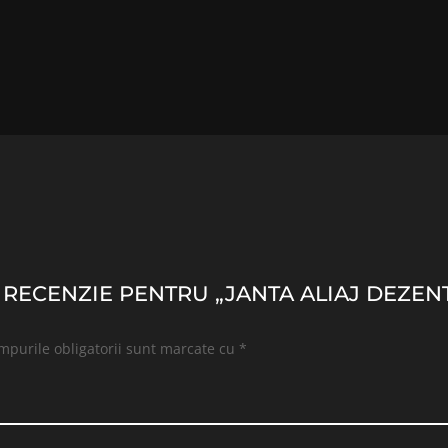
O RECENZIE PENTRU „JANTA ALIAJ DEZENT
mpurile obligatorii sunt marcate cu
*