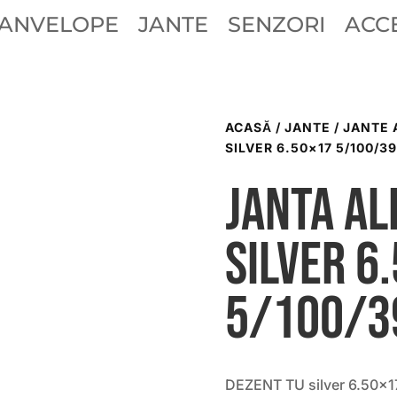
ANVELOPE
JANTE
SENZORI
ACCE
ACASĂ
/
JANTE
/
JANTE 
SILVER 6.50×17 5/100/39
Janta al
silver 6
5/100/3
DEZENT TU silver 6.50×17