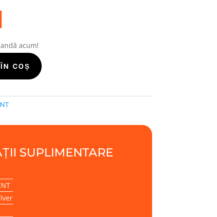
i
mandă acum!
ÎN COȘ
ENT
ȚII SUPLIMENTARE
ENT
lver