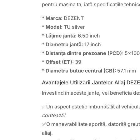
pentru mașina ta, iată specificațiile tehnic
*
Marca:
DEZENT
*
Model:
TU silver
*
Lățime jantă:
6.50 inch
*
Diametru jantă:
17 inch
*
Distanța dintre prezoane (PCD):
5×100
*
Offset (ET):
39
*
Diametru butuc central (CB):
57.1 mm
Avantajele Utilizării Jantelor Aliaj DE
Investind în aceste jante, vei beneficia de
✅Un aspect estetic îmbunătățit al vehicul
contează!
✅O manevrabilitate sporită, datorită greută
aliaj.