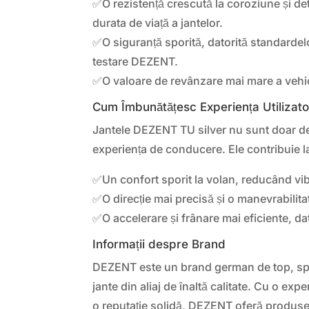
✅O rezistență crescută la coroziune și de
durata de viață a jantelor.
✅O siguranță sporită, datorită standardelor
testare DEZENT.
✅O valoare de revânzare mai mare a vehic
Cum Îmbunătățesc Experiența Utilizato
Jantele DEZENT TU silver nu sunt doar de
experiența de conducere. Ele contribuie l
✅Un confort sporit la volan, reducând vibr
✅O direcție mai precisă și o manevrabilitat
✅O accelerare și frânare mai eficiente, dat
Informații despre Brand
DEZENT este un brand german de top, spe
jante din aliaj de înaltă calitate. Cu o expe
o reputație solidă, DEZENT oferă produse 