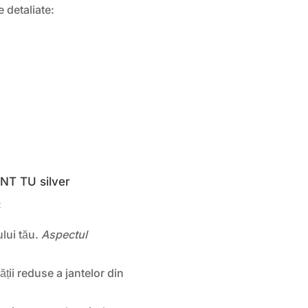
e detaliate:
ZENT TU silver
:
ului tău.
Aspectul
ții reduse a jantelor din