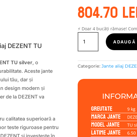
804.70
le
S
⚡ Doar 4 bucăți rămase! Co
Cantitate
Janta
ADAUGĂ 
Aliaj DEZENT TU
aliaj
DEZENT
TU
ZENT TU silver
, o
Categorie:
Jante aliaj DEZ
silver
urabilitate. Aceste jante
6.50x17
lui tău, dar și
5/100/39/57,1
un design modern și
INFORMA
lver de la DEZENT va
Greutate
9 kg
Marca jante
DEZ
u calitatea superioară a
Model jante
TU si
nor teste riguroase pentru
Latime jante
6.50
e DEZENT și investește în