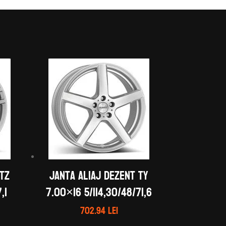
 TZ
Janta aliaj DEZENT TY
,1
7.00×16 5/114,30/48/71,6
702.94
lei