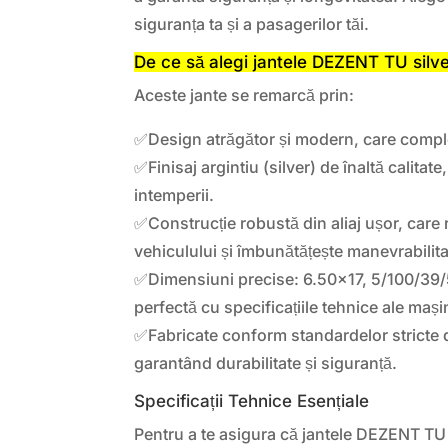
siguranța ta și a pasagerilor tăi.
De ce să alegi jantele DEZENT TU silv
Aceste jante se remarcă prin:
✅Design atrăgător și modern, care compl
✅Finisaj argintiu (silver) de înaltă calitate
intemperii.
✅Construcție robustă din aliaj ușor, care 
vehiculului și îmbunătățește manevrabilita
✅Dimensiuni precise: 6.50×17, 5/100/39/5
perfectă cu specificațiile tehnice ale mașin
✅Fabricate conform standardelor stricte 
garantând durabilitate și siguranță.
Specificații Tehnice Esențiale
Pentru a te asigura că jantele DEZENT TU s