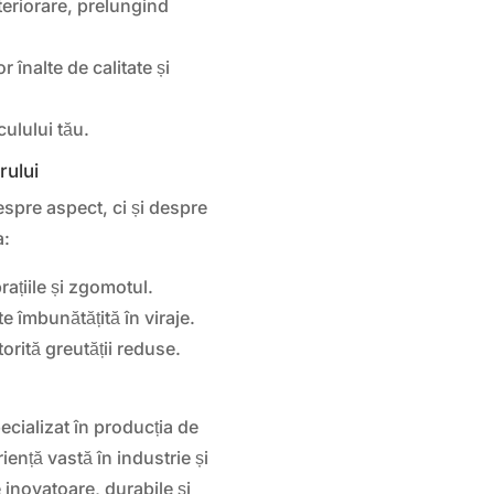
teriorare, prelungind
 înalte de calitate și
ulului tău.
rului
spre aspect, ci și despre
a:
ațiile și zgomotul.
e îmbunătățită în viraje.
orită greutății reduse.
cializat în producția de
riență vastă în industrie și
inovatoare, durabile și