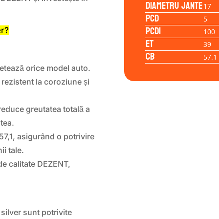
Diametru jante
17
PCD
5
PCD1
er?
100
ET
39
CB
57.1
etează orice model auto.
, rezistent la coroziune și
reduce greutatea totală a
tea.
7,1, asigurând o potrivire
ii tale.
de calitate DEZENT,
ilver sunt potrivite