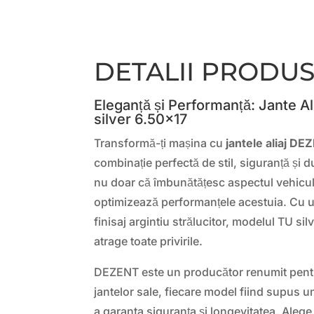
DETALII PRODU
Eleganță și Performanță: Jante 
silver 6.50×17
Transformă-ți mașina cu
jantele aliaj DE
combinație perfectă de stil, siguranță și d
nu doar că îmbunătățesc aspectul vehiculu
optimizează performanțele acestuia. Cu 
finisaj argintiu strălucitor, modelul TU si
atrage toate privirile.
DEZENT este un producător renumit pentr
jantelor sale, fiecare model fiind supus u
a garanta siguranța și longevitatea. Aleg