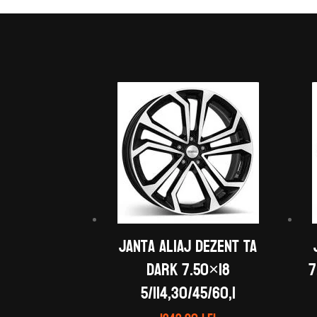
Janta aliaj DEZENT TA
dark 7.50×18
7
5/114,30/45/60,1