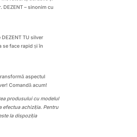
lor. DEZENT – sinonim cu
ele DEZENT TU silver
 se face rapid și în
 transformă aspectul
silver! Comandă acum!
atea produsului cu modelul
 efectua achiziția. Pentru
este la dispoziția