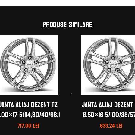
Produse similare
Janta aliaj DEZENT TZ
Janta aliaj DEZENT
.00×17 5/114,30/40/66,1
6.50×16 5/100/38/57
717.00
lei
633.24
lei