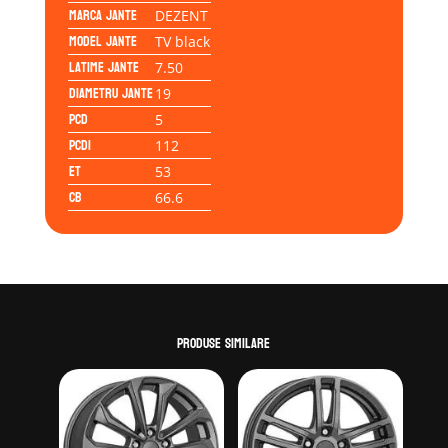
Marca jante
DEZENT
Model jante
TV black
Latime jante
7.50
Diametru jante
19
PCD
5
PCD1
112
ET
53
CB
66.6
Produse similare