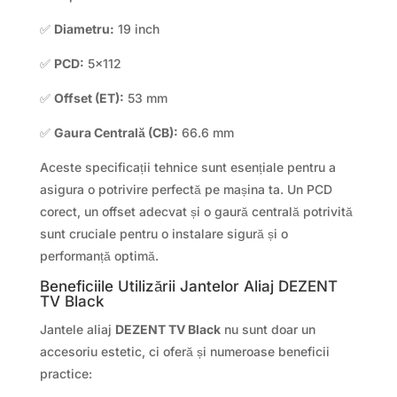
✅
Diametru:
19 inch
✅
PCD:
5×112
✅
Offset (ET):
53 mm
✅
Gaura Centrală (CB):
66.6 mm
Aceste specificații tehnice sunt esențiale pentru a
asigura o potrivire perfectă pe mașina ta. Un PCD
corect, un offset adecvat și o gaură centrală potrivită
sunt cruciale pentru o instalare sigură și o
performanță optimă.
Beneficiile Utilizării Jantelor Aliaj DEZENT
TV Black
Jantele aliaj
DEZENT TV Black
nu sunt doar un
accesoriu estetic, ci oferă și numeroase beneficii
practice: