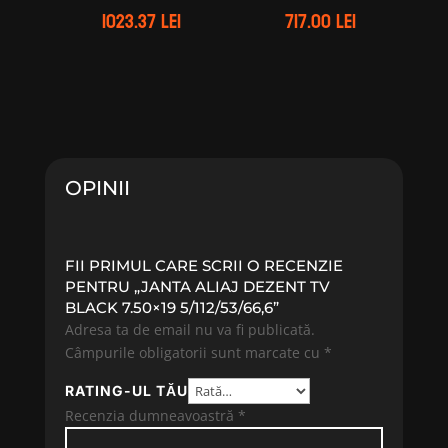
1023.37
lei
717.00
lei
OPINII
FII PRIMUL CARE SCRII O RECENZIE
PENTRU „JANTA ALIAJ DEZENT TV
BLACK 7.50×19 5/112/53/66,6”
Adresa ta de email nu va fi publicată.
Câmpurile obligatorii sunt marcate cu
*
RATING-UL TĂU
Recenzia dumneavoastră
*