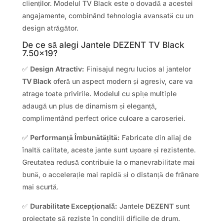
clienților. Modelul TV Black este o dovadă a acestei
angajamente, combinând tehnologia avansată cu un
design atrăgător.
De ce să alegi Jantele DEZENT TV Black
7.50×19?
✅
Design Atractiv:
Finisajul negru lucios al jantelor
TV Black
oferă un aspect modern și agresiv, care va
atrage toate privirile. Modelul cu spițe multiple
adaugă un plus de dinamism și eleganță,
complimentând perfect orice culoare a caroseriei.
✅
Performanță Îmbunătățită:
Fabricate din aliaj de
înaltă calitate, aceste jante sunt ușoare și rezistente.
Greutatea redusă contribuie la o manevrabilitate mai
bună, o accelerație mai rapidă și o distanță de frânare
mai scurtă.
✅
Durabilitate Excepțională:
Jantele
DEZENT
sunt
proiectate să reziste în condiții dificile de drum.