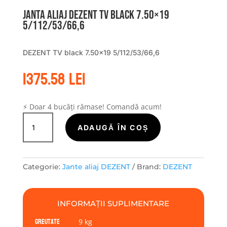
Janta aliaj DEZENT TV black 7.50×19
5/112/53/66,6
DEZENT TV black 7.50×19 5/112/53/66,6
1375.58
lei
⚡ Doar 4 bucăți rămase! Comandă acum!
Cantitate
Janta
ADAUGĂ ÎN COȘ
aliaj
DEZENT
TV
Categorie:
Jante aliaj DEZENT
Brand:
DEZENT
black
7.50x19
5/112/53/66,6
INFORMAȚII SUPLIMENTARE
Greutate
9 kg