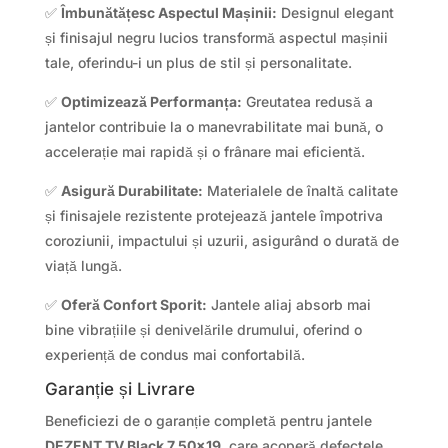
✅
Îmbunătățesc Aspectul Mașinii:
Designul elegant
și finisajul negru lucios transformă aspectul mașinii
tale, oferindu-i un plus de stil și personalitate.
✅
Optimizează Performanța:
Greutatea redusă a
jantelor contribuie la o manevrabilitate mai bună, o
accelerație mai rapidă și o frânare mai eficientă.
✅
Asigură Durabilitate:
Materialele de înaltă calitate
și finisajele rezistente protejează jantele împotriva
coroziunii, impactului și uzurii, asigurând o durată de
viață lungă.
✅
Oferă Confort Sporit:
Jantele aliaj absorb mai
bine vibrațiile și denivelările drumului, oferind o
experiență de condus mai confortabilă.
Garanție și Livrare
Beneficiezi de o garanție completă pentru jantele
DEZENT TV Black 7.50×19
, care acoperă defectele