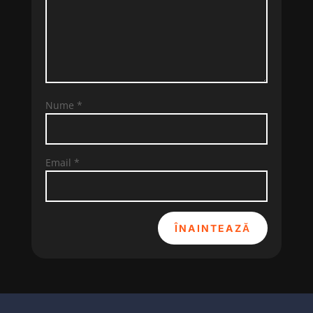
Nume
*
Email
*
ÎNAINTEAZĂ