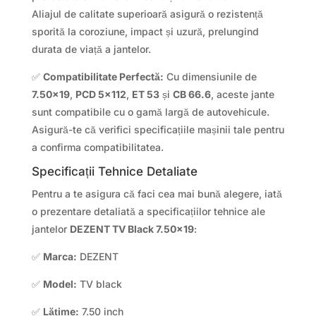
Aliajul de calitate superioară asigură o rezistență
sporită la coroziune, impact și uzură, prelungind
durata de viață a jantelor.
✅
Compatibilitate Perfectă:
Cu dimensiunile de
7.50×19
,
PCD 5×112
,
ET 53
și
CB 66.6
, aceste jante
sunt compatibile cu o gamă largă de autovehicule.
Asigură-te că verifici specificațiile mașinii tale pentru
a confirma compatibilitatea.
Specificații Tehnice Detaliate
Pentru a te asigura că faci cea mai bună alegere, iată
o prezentare detaliată a specificațiilor tehnice ale
jantelor
DEZENT TV Black 7.50×19
:
✅
Marca:
DEZENT
✅
Model:
TV black
✅
Lățime:
7.50 inch