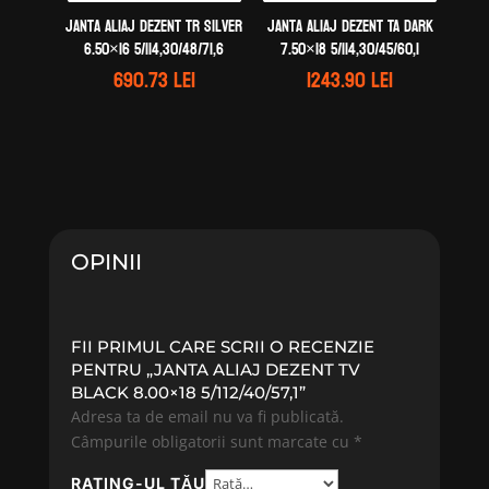
Janta aliaj DEZENT TR silver
Janta aliaj DEZENT TA dark
6.50×16 5/114,30/48/71,6
7.50×18 5/114,30/45/60,1
690.73
lei
1243.90
lei
OPINII
FII PRIMUL CARE SCRII O RECENZIE
PENTRU „JANTA ALIAJ DEZENT TV
BLACK 8.00×18 5/112/40/57,1”
Adresa ta de email nu va fi publicată.
Câmpurile obligatorii sunt marcate cu
*
RATING-UL TĂU