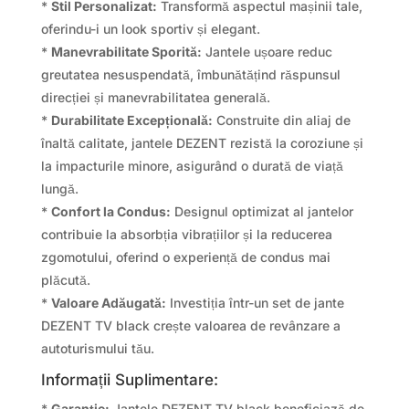
*
Stil Personalizat:
Transformă aspectul mașinii tale,
oferindu-i un look sportiv și elegant.
*
Manevrabilitate Sporită:
Jantele ușoare reduc
greutatea nesuspendată, îmbunătățind răspunsul
direcției și manevrabilitatea generală.
*
Durabilitate Excepțională:
Construite din aliaj de
înaltă calitate, jantele DEZENT rezistă la coroziune și
la impacturile minore, asigurând o durată de viață
lungă.
*
Confort la Condus:
Designul optimizat al jantelor
contribuie la absorbția vibrațiilor și la reducerea
zgomotului, oferind o experiență de condus mai
plăcută.
*
Valoare Adăugată:
Investiția într-un set de jante
DEZENT TV black crește valoarea de revânzare a
autoturismului tău.
Informații Suplimentare:
*
Garanție:
Jantele DEZENT TV black beneficiază de