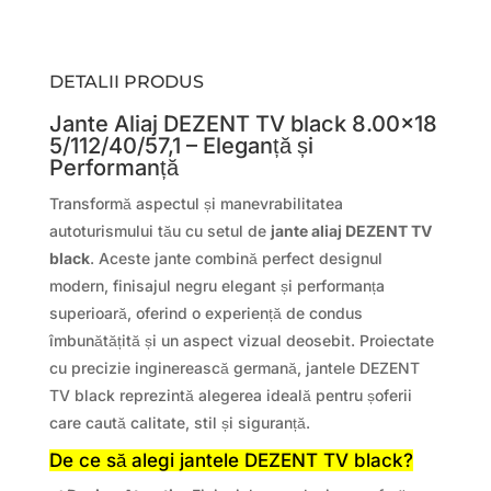
DETALII PRODUS
Jante Aliaj DEZENT TV black 8.00×18
5/112/40/57,1 – Eleganță și
Performanță
Transformă aspectul și manevrabilitatea
autoturismului tău cu setul de
jante aliaj DEZENT TV
black
. Aceste jante combină perfect designul
modern, finisajul negru elegant și performanța
superioară, oferind o experiență de condus
îmbunătățită și un aspect vizual deosebit. Proiectate
cu precizie inginerească germană, jantele DEZENT
TV black reprezintă alegerea ideală pentru șoferii
care caută calitate, stil și siguranță.
De ce să alegi jantele DEZENT TV black?