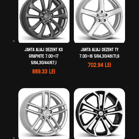
Janta aliaj DEZENT KS
Janta aliaj DEZENT TY
graphite 7.00×17
7.00×16 5/114,30/48/71,6
5/114,30/44/67,1
702.94
lei
889.33
lei