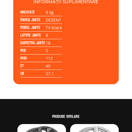
INFORMAȚII SUPLIMENTARE
Greutate
9 kg
Marca jante
DEZENT
Model jante
TV black
Latime jante
8
Diametru jante
18
PCD
5
PCD1
112
ET
40
CB
57.1
Produse similare