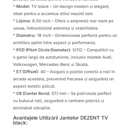
*
Model:
TV black – Un design modern și elegant,
ideal pentru a accentua stilul mașinii tale.
*
Lățime:
8.00 inch – Oferă o amprentă mai mare pe
șosea, îmbunătățind aderența și stabilitatea.
*
Diametru:
18 inch – Dimensiunea perfectă pentru un
echilibru optim între aspect și performanță.
*
PCD (Pitch Circle Diameter):
5/112 – Compatibil cu
o gamă largă de autoturisme, inclusiv modele Audi,
Volkswagen, Mercedes-Benz și Skoda.
*
ET (Offset):
40 – Asigură o poziție corectă a roții în
arcada acesteia, prevenind frecarea și asigurând un
aspect estetic plăcut.
*
CB (Center Bore):
57.1 mm – Se potrivește perfect
cu butucul roții, asigurând o centrare precisă și
eliminând vibrațiile.
Avantajele Utilizării Jantelor DEZENT TV
black: