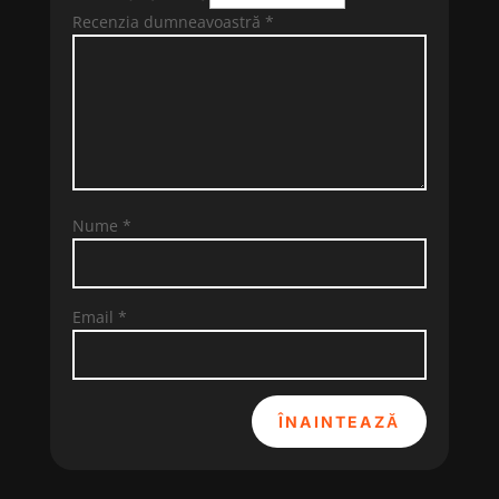
Recenzia dumneavoastră
*
Nume
*
Email
*
ÎNAINTEAZĂ