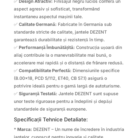
✅
Design Atractiv:
Finisajul negru lucios conferă un
aspect agresiv și sofisticat, transformând
instantaneu aspectul mașinii tale.
✅
Calitate Germană:
Fabricate în Germania sub
standarde stricte de calitate, jantele DEZENT
garantează durabilitate și rezistență în timp.
✅
Performanță Îmbunătățită:
Construcția ușoară din
aliaj contribuie la o manevrabilitate mai bună, o
accelerare mai rapidă și o distanță de frânare redusă.
✅
Compatibilitate Perfectă:
Dimensiunile specifice
(8.00×18, PCD 5/112, ET40, CB 57.1) asigură o
potrivire ideală pentru o gamă largă de autoturisme.
✅
Siguranță Testată:
Jantele DEZENT sunt supuse
unor teste riguroase pentru a îndeplini și depăși
standardele de siguranță europene.
Specificații Tehnice Detaliate:
*
Marca:
DEZENT – Un nume de încredere în industria
jantelor, cunoscut pentru inovație și calitate.