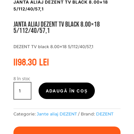
JANTA ALIAJ DEZENT TV BLACK 8.00×18
5/112/40/57,1
Janta aliaj DEZENT TV black 8.00×18
5/112/40/57,1
DEZENT TV black 8.00×18 5/112/40/57,1
1198.30
lei
8 în stoc
Cantitate
Janta
ADAUGĂ ÎN COȘ
aliaj
DEZENT
TV
Categorie:
Jante aliaj DEZENT
Brand:
DEZENT
black
8.00x18
5/112/40/57,1