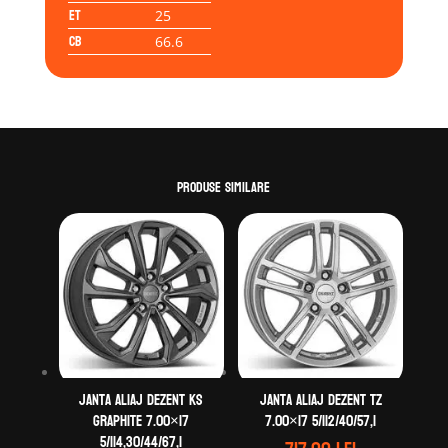
ET
25
CB
66.6
Produse similare
Janta aliaj DEZENT KS
Janta aliaj DEZENT TZ
graphite 7.00×17
7.00×17 5/112/40/57,1
5/114,30/44/67,1