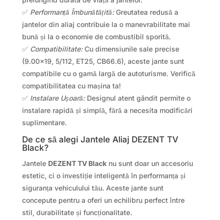
✅
Performanță Îmbunătățită:
Greutatea redusă a
jantelor din aliaj contribuie la o manevrabilitate mai
bună și la o economie de combustibil sporită.
✅
Compatibilitate:
Cu dimensiunile sale precise
(9.00×19, 5/112, ET25, CB66.6), aceste jante sunt
compatibile cu o gamă largă de autoturisme. Verifică
compatibilitatea cu mașina ta!
✅
Instalare Ușoară:
Designul atent gândit permite o
instalare rapidă și simplă, fără a necesita modificări
suplimentare.
De ce să alegi Jantele Aliaj DEZENT TV
Black?
Jantele
DEZENT TV Black
nu sunt doar un accesoriu
estetic, ci o investiție inteligentă în performanța și
siguranța vehiculului tău. Aceste jante sunt
concepute pentru a oferi un echilibru perfect între
stil, durabilitate și funcționalitate.