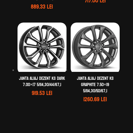
717.00
lei
889.33
lei
Janta aliaj DEZENT KS dark
Janta aliaj DEZENT KS
7.00×17 5/114,30/44/67,1
graphite 7.50×19
5/114,30/50/67,1
919.53
lei
1260.69
lei