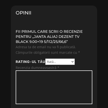
OPINII
FII PRIMUL CARE SCRII O RECENZIE
PENTRU „JANTA ALIAJ DEZENT TV
BLACK 9.00×19 5/112/25/66,6”
Adresa ta de email nu va fi publicată.
Câmpurile obligatorii sunt marcate cu
*
RATING-UL TĂU
Recenzia dumneavoastră
*