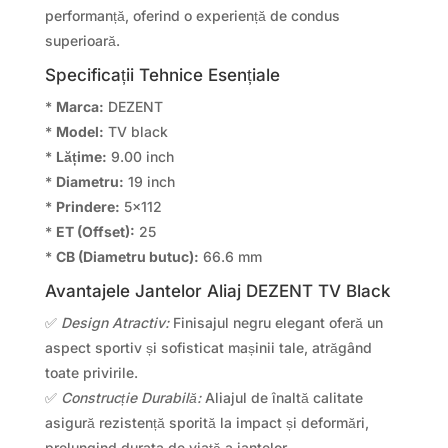
performanță, oferind o experiență de condus
superioară.
Specificații Tehnice Esențiale
*
Marca:
DEZENT
*
Model:
TV black
*
Lățime:
9.00 inch
*
Diametru:
19 inch
*
Prindere:
5×112
*
ET (Offset):
25
*
CB (Diametru butuc):
66.6 mm
Avantajele Jantelor Aliaj DEZENT TV Black
✅
Design Atractiv:
Finisajul negru elegant oferă un
aspect sportiv și sofisticat mașinii tale, atrăgând
toate privirile.
✅
Construcție Durabilă:
Aliajul de înaltă calitate
asigură rezistență sporită la impact și deformări,
prelungind durata de viață a jantelor.